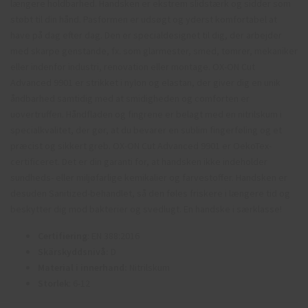
længere holdbarhed. Handsken er ekstrem slidstærk og sidder som
støbt til din hånd. Pasformen er udsøgt og yderst komfortabel at
have på dag efter dag. Den er specialdesignet til dig, der arbejder
med skarpe genstande, fx. som glarmester, smed, tømrer, mekaniker
eller indenfor industri, renovation eller montage. OX-ON Cut
Advanced 9901 er strikket i nylon og elastan, der giver dig en unik
åndbarhed samtidig med at smidigheden og comforten er
uovertruffen. Håndfladen og fingrene er belagt med en nitrilskum i
specialkvalitet, der gør, at du bevarer en sublim fingerføling og et
præcist og sikkert greb. OX-ON Cut Advanced 9901 er OekoTex-
certificeret. Det er din garanti for, at handsken ikke indeholder
sundheds- eller miljøfarlige kemikalier og farvestoffer. Handsken er
desuden Sanitized-behandlet, så den føles friskere i længere tid og
beskytter dig mod bakterier og svedlugt. En handske i særklasse!
Certifiering
: EN 388:2016
Skärskyddsnivå:
D
Material i innerhand:
Nitrilskum
Storlek
: 6-12