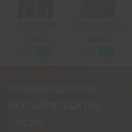
Projob 2116 Hoodjacka
Projob 7400 Softshelljacka
795 kr
1 065 kr
Info
Köp
Info
Köp
Skyddsboden.se
skyddsprodukter
online