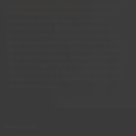
Vi har mer än 15 års erfarenhet av arbetshandskar och
andra skyddsprodukter då vi har personal som har
jobbat med skogsbruk, svets, mekanik och
maskinentreprenad. Detta har gett oss en bred
kunskap om vilket skydd som krävs till vad och vi har
därför valt ut märken och modeller som vi vet är både
prisvärda och funktionella. Vi finns alltid tillgängliga
på vår kundtjänst måndag - torsdag mellan 09:00-11.30
13.30-15:30 fredag 09:00-11:30. Har ni några frågor eller
synpunkter skall ni inte tveka att ringa eller maila oss
så hjälper vi er. Vi står för bred kunskap bra priser och
blixtsnabba leveranser.
KONTAKTA OSS