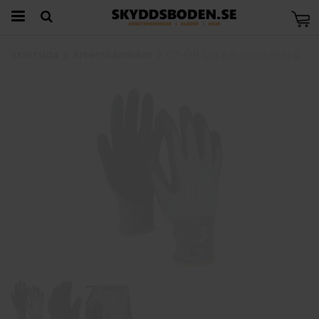
Startsida
Arbetshandskar
OX-ON Cut Advanced 9901 D