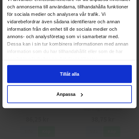
GlovesPro DEX 3 5628
Granberg 114.0756
och annonserna till användarna, tillhandahålla funktioner
Välkommen till skyddsboden.se
Montagehandskar
för sociala medier och analysera vår trafik. Vi
40 kr
25 kr
Jag handlar som
vidarebefordrar även sådana identifierare och annan
information från din enhet till de sociala medier och
Info
Köp
Info
Köp
annons- och analysföretag som vi samarbetar med.
Privat
Företag
Dessa kan i sin tur kombinera informationen med annan
information som du har tillhandahållit eller som de har
samlat in när du har använt deras tjänster.
Tillåt alla
Anpassa
Guide 43 Montagehandskar
Granberg 113.4290
Montagehandskar
86,25 kr
38,75 kr
Info
Köp
Info
Köp