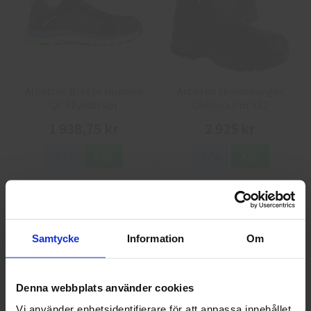
Albatros Breeze Impulse
Arbesko Skyddskängor
QL Skyddsskor
Chelsea Pro 532
1 938,75 kr
2 925 kr
Info
Köp
Info
Köp
Samtycke
Information
Om
Denna webbplats använder cookies
Vi använder enhetsidentifierare för att anpassa innehållet