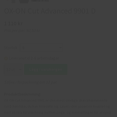
OX-ON Cut Advanced 9901 D
1 110 kr
Pris per par:
92,50 kr
Storlek
Leveranstid 2-6 arbetsdagar
Lägg i varukorgen
Säljes i förpackning om 12 par.
Produktbeskrivning:
OX-ON Cut Advanced 9901 er den mest smidige skærehæmmende
cut D handske, du kan forestille sig. Lavet i den ypperste kvalitet og
med ekstra forstærkning mellem pege- og tommelfinger for at opnå