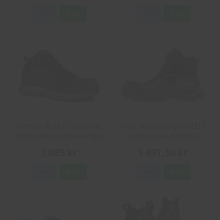
Info
Köp
Info
Köp
Reebok IB 1037-1S3 Excel
Sievi Skyddskängor 52313
Light Safety Skyddskängor
Lazer Roller High+S3
2 085 kr
3 497,50 kr
Info
Köp
Info
Köp