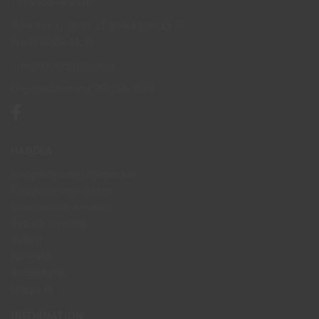
Tel: 0950-402416
Mån-Tor kl 09:00-11:30 & 13:00-15:30
Fre kl 09:00-11:30
info@skyddsboden.se
Organisationsnr 559069-4682
HANDLA
Köpguide arbetshandskar
Köpguide arbetsskor
Leveransinformation
Returhantering
Villkor
Kontakt
Avtalskund
Logga in
INFORMATION