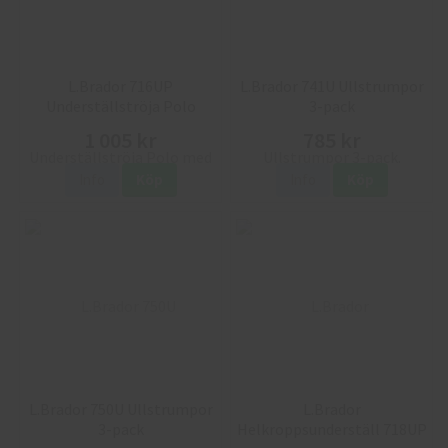
L.Brador 716UP
L.Brador 741U Ullstrumpor
Underställströja Polo
3-pack
Merinoull
1 005 kr
785 kr
Info
Köp
Info
Köp
L.Brador 750U Ullstrumpor
L.Brador
3-pack
Helkroppsunderställ 718UP