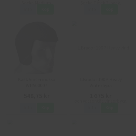
Info
Köp
Info
Köp
Kask Vintermössa
L.Brador 190P Heavy
WPA00007
Vinterbyxa
548,75 kr
1 675 kr
Info
Köp
Info
Köp