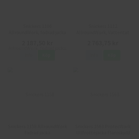
Snickers 1106
Snickers 1112
AllroundWork, fodrad jacka
AllroundWork, Vattentät
fodrad jacka
2 187,50 kr
2 763,75 kr
Info
Köp
Info
Köp
Snickers 1158 AllroundWork
Snickers 1563 ProtecWork
fodrad jacka
Ullfrottéjacka Flamskydd