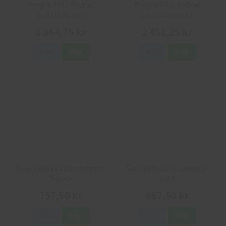
Projob 7413 Fodrad
Projob 7415 Fodrad
Softshelljacka
Funktionsjacka
1 363,75 kr
2 451,25 kr
Info
Köp
Info
Köp
Sievi 99364 Vinterstumpor
Sievi 99800 Filtsockor 2-
3-pack
pack
757,50 kr
667,50 kr
Info
Köp
Info
Köp