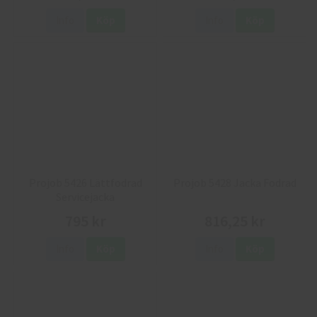
Info
Köp
Info
Köp
Projob 5426 Lättfodrad
Projob 5428 Jacka Fodrad
Servicejacka
795 kr
816,25 kr
Info
Köp
Info
Köp