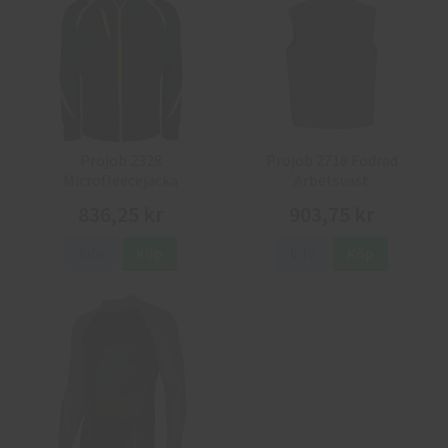
Projob 2328
Projob 2718 Fodrad
Microfleecejacka
Arbetsväst
836,25 kr
903,75 kr
Info
Köp
Info
Köp