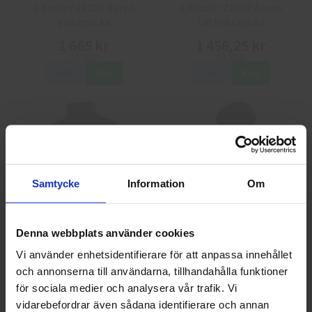
L.Brador 2120P Aereo
L.Brador 2130P Aereo
Vinterjacka
Lättviktsjacka
1 665 kr
1 456,25 kr
Info
Köp
Info
Köp
Samtycke
Information
Om
L.Brador 2131P
L.Brador 2190P Omnio
Denna webbplats använder cookies
Lättviktsväst
Vinterjacka
Vi använder enhetsidentifierare för att anpassa innehållet
1 040 kr
1 151,25 kr
och annonserna till användarna, tillhandahålla funktioner
Välkommen till skyddsboden.se
för sociala medier och analysera vår trafik. Vi
Jag handlar som
Info
Köp
Info
Köp
vidarebefordrar även sådana identifierare och annan