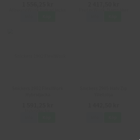
1 556,25 kr
2 417,50 kr
Info
Köp
Info
Köp
Snickers 1902 FlexiWork
Snickers 2905 Halv Zip
Hybridjacka
Ylletröja
1 591,25 kr
1 442,50 kr
Info
Köp
Info
Köp