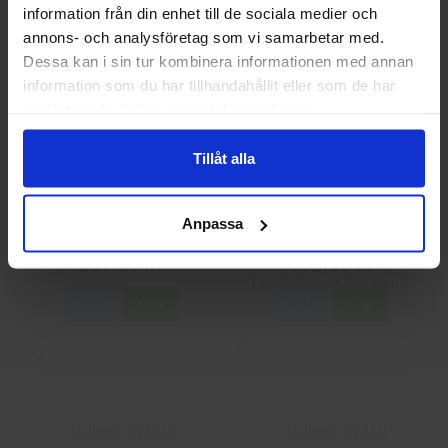
information från din enhet till de sociala medier och
annons- och analysföretag som vi samarbetar med.
Privat
Företag
Dessa kan i sin tur kombinera informationen med annan
information som du har tillhandahållit eller som de har
samlat in när du har använt deras tjänster.
Tillåt alla
L.Brador 687P Fleecejacka
L.Brador 712UP
Anpassa
Långkalsong Merinoull
687,50 kr
832,50 kr
Info
Köp
Info
Köp