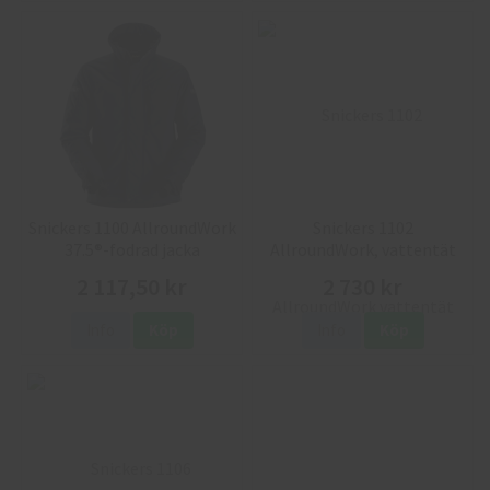
Snickers 1100 AllroundWork
Snickers 1102
37.5®-fodrad jacka
AllroundWork, vattentät
37.5® fodrad jacka
2 117,50 kr
2 730 kr
Info
Köp
Info
Köp