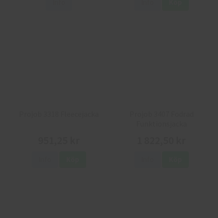
Info
Info
Köp
Projob 3318 Fleecejacka
Projob 3407 Fodrad
Funktionsjacka
951,25 kr
1 822,50 kr
Info
Köp
Info
Köp