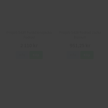
Projob 5430 Funktionsjacka
Projob 5438 Fodrad Jacka
Fodrad
Bomull
2 110 kr
951,25 kr
Info
Köp
Info
Köp