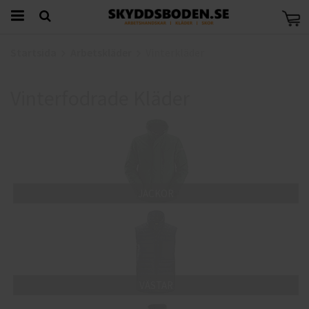
Startsida
Arbetskläder
Vinterkläder
Vinterfodrade Kläder
JACKOR
VÄSTAR