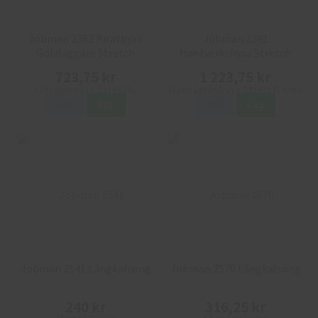
Jobman 2362 Piratbyxa
Jobman 2391
Golvläggare Stretch
Hantverksbyxa Stretch
723,75 kr
1 223,75 kr
Info
Köp
Info
Köp
Jobman 2541 Långkalsong
Jobman 2570 Långkalsong
240 kr
316,25 kr