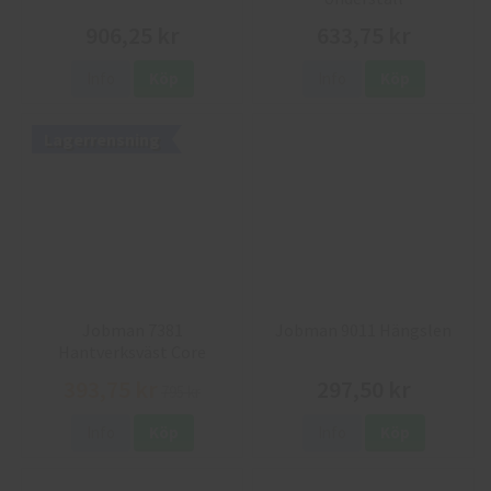
906,25 kr
633,75 kr
Info
Köp
Info
Köp
Lagerrensning
Jobman 7381
Jobman 9011 Hängslen
Hantverksväst Core
393,75 kr
297,50 kr
795 kr
Info
Köp
Info
Köp