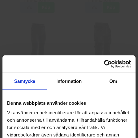
Info
Köp
Info
Köp
Jobman 2596 Långkalsong
Jobman 2697
Samtycke
Information
Om
Dry Tech Merinoull
Golvläggarbyxa
397,50 kr
602,50 kr
Denna webbplats använder cookies
Info
Köp
Info
Vi använder enhetsidentifierare för att anpassa innehållet
och annonserna till användarna, tillhandahålla funktioner
Välkommen till skyddsboden.se
för sociala medier och analysera vår trafik. Vi
Jag handlar som
vidarebefordrar även sådana identifierare och annan