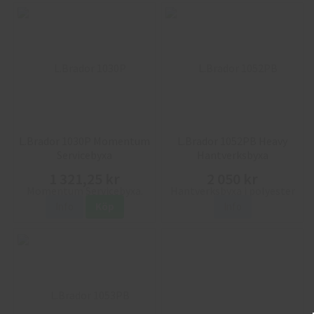
L.Brador 1030P Momentum
L.Brador 1052PB Heavy
Servicebyxa
Hantverksbyxa
1 321,25 kr
2 050 kr
Info
Köp
Info