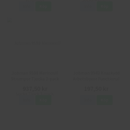
Info
Köp
Info
Köp
Jobman 9598 Merinoull
Jobman 9943 Knäskydd
Strumpor Tjocka 3-pack
Arbetsbyxor Functional
937,50 kr
197,50 kr
Info
Köp
Info
Köp