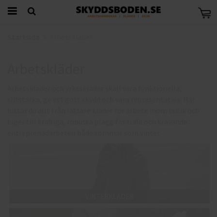
Startsida
Arbetskläder
Arbetskläder
Arbetskläder och yrkeskläder skall vara funktionella,
slitstarka, ge ett gott skydd och vara representativa. Här
hittar du allt från lättare kläder för arbete inom butik och
lager till kraftiga, robusta plagg för tuffa och krävande
entreprenadarbeten både sommar som vinter.
VINTERKLÄDER