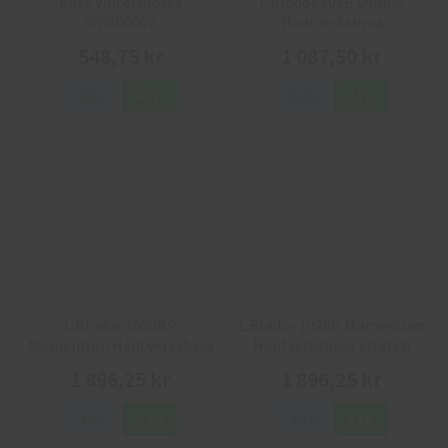
Kask Vintermössa
L.Brador 101B Omnio
WPA00007
Hantverksbyxa
548,75 kr
1 087,50 kr
Info
Köp
Info
Köp
L.Brador 1020BP
L.Brador 1020P Momentum
Momentum Hantverksbyxa
Hantverksbyxa Stretch
1 896,25 kr
1 896,25 kr
Info
Köp
Info
Köp