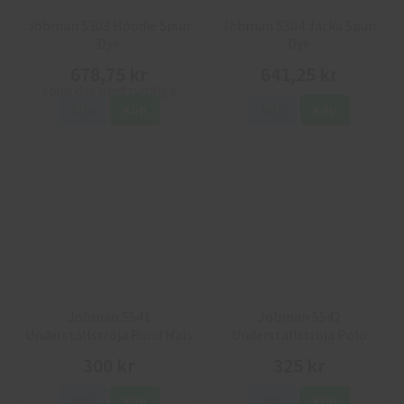
Jobman 5303 Hoodie Spun
Jobman 5304 Jacka Spun
Dye
Dye
678,75 kr
641,25 kr
Info
Köp
Info
Köp
Jobman 5541
Jobman 5542
Underställströja Rund Hals
Underställströja Polo
300 kr
325 kr
Info
Köp
Info
Köp