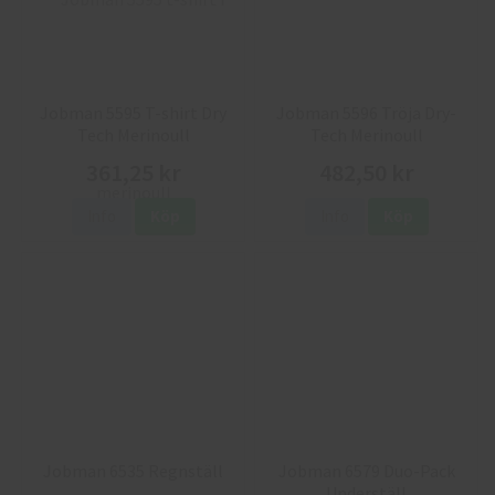
Jobman 5595 T-shirt Dry
Jobman 5596 Tröja Dry-
Tech Merinoull
Tech Merinoull
361,25 kr
482,50 kr
Info
Köp
Info
Köp
Jobman 6535 Regnställ
Jobman 6579 Duo-Pack
Underställ