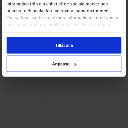
information från din enhet till de sociala medier och
annons- och analysföretag som vi samarbetar med.
Privat
Företag
Dessa kan i sin tur kombinera informationen med annan
information som du har tillhandahållit eller som de har
samlat in när du har använt deras tjänster.
Jobman 2732
Jobman 2733
Hantverksbyxa Bomull
Hantverksshorts Bomull
Tillåt alla
951,25 kr
723,75 kr
Info
Köp
Info
Köp
Anpassa