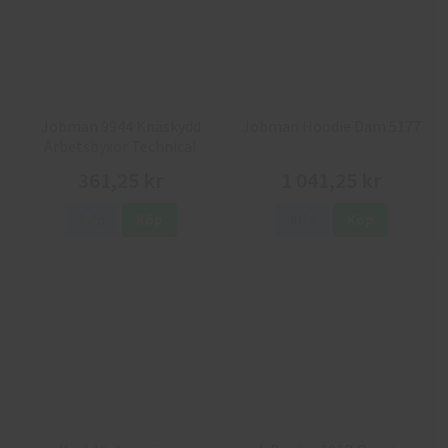
Jobman 9944 Knäskydd
Jobman Hoodie Dam 5177
Arbetsbyxor Technical
361,25 kr
1 041,25 kr
Info
Köp
Info
Köp