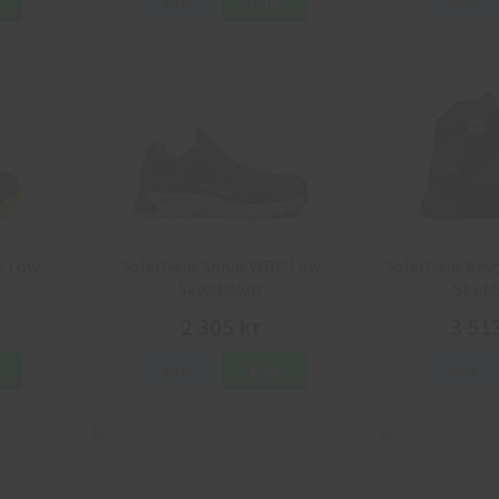
Info
Köp
Info
X Low
Solid Gear Sonar WRP Low
Solid Gear Rev
Skyddsskor
Skydd
2 305 kr
3 51
Info
Köp
Info