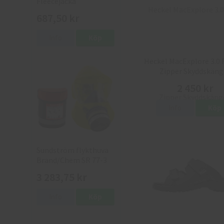
Fleecejacka
687,50 kr
Info
Köp
Heckel MacExplore 3.0
Zipper Skyddskäng
2 450 kr
Info
Köp
Sundström flykthuva
Brand/Chem SR 77-3
med väska
3 283,75 kr
Info
Köp