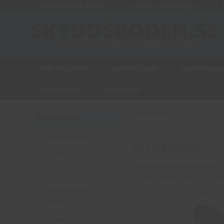
Kundtjänst 0950-40 24 16
Leverans 2-6 arbetsdagar
E
ARBETSKLÄDER
VARSELKLÄDER
ARBETSHAND
VARUMÄRKEN
KAMPANJER
Startsida
Arbetsskor
Arbetsskor
Skyddskängor
Arbetsskor
Skyddsstövlar
Valet av arbetsskor beror 
Skyddsskor
skydd i tuffare miljöer. I v
Skyddssandaler &
Läs våra guider för att väl
Tofflor
Tillbehör