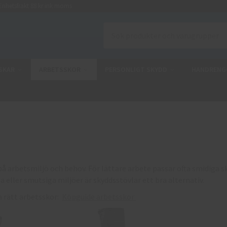
nhetsfrakt 88 kr ink moms
SKAR
ARBETSSKOR
PERSONLIGT SKYDD
HANDRENG
på arbetsmiljö och behov. För lättare arbete passar ofta smidiga
åta eller smutsiga miljöer är skyddsstövlar ett bra alternativ.
ja rätt arbetsskor:
Köpguide arbetsskor