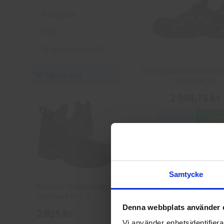
Komposit
Stål
Ej spiktrampskydd
Sievi Skyddssandal 52542
Vi tipsar om
Roller XL S1
2 948,75 kr
Info
Köp
Samtycke
Arbesko Skyddskängor
Chelsea Pro 532
Denna webbplats använder 
2 925 kr
Vi använder enhetsidentifierar