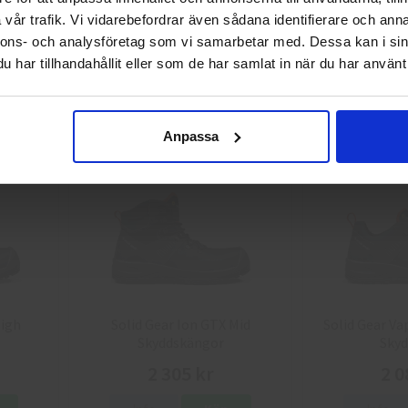
vår trafik. Vi vidarebefordrar även sådana identifierare och anna
 AirGo 1
Arbesko Skyddskängor Kiruna
Arbesko Skyd
8710
8
nnons- och analysföretag som vi samarbetar med. Dessa kan i sin
Privat
Företag
har tillhandahållit eller som de har samlat in när du har använt 
3 735 kr
3 4
Info
Köp
Info
Anpassa
High
Solid Gear Ion GTX Mid
Solid Gear Va
Skyddskängor
Skyd
2 305 kr
2 0