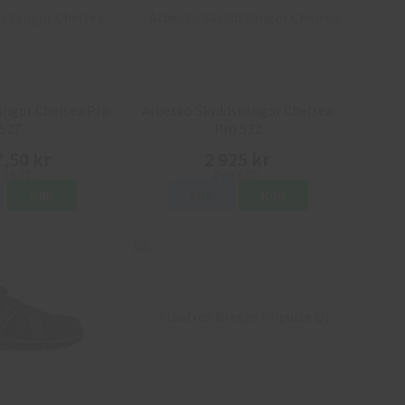
ängor Chelsea Pro
Arbesko Skyddskängor Chelsea
527
Pro 532
7,50 kr
2 925 kr
Köp
Info
Köp