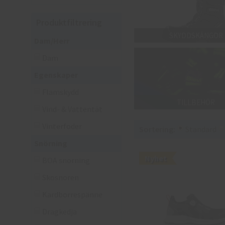
Produktfiltrering
SKYDDSKÄNGOR
Dam/Herr
Dam
Egenskaper
Flamskydd
TILLBEHÖR
Vind- & Vattentät
Vinterfoder
Sortering:
Standard
Snörning
Nyhet
BOA snörning
Skosnören
Kardborrespänne
Dragkedja