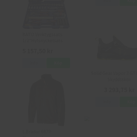
Info
Köp
BATO Verktygssats
1/2"Hylsnyckelsats
5 157,50 kr
Info
Köp
Solid Gear Vapor 3 GT
Skyddsskor
3 293,75 kr
Info
Köp
L.Brador 687P