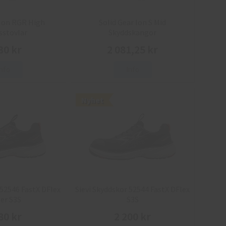
 Ion RGR High
Solid Gear Ion S Mid
sstövlar
Skyddskängor
30 kr
2 081,25 kr
Info
Info
Nyhet
 52546 FastX DFlex
Sievi Skyddskor 52544 FastX DFlex
er S3S
S3S
80 kr
2 200 kr