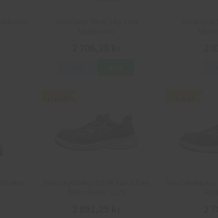
yddsskor
Solid Gear Revo 3 Air Low
Solid Gear
Skyddsskor
Skydd
2 706,25 kr
2 0
Info
Köp
Nyhet
Nyhet
yddsskor
Sievi Skyddskor 52548 FastX Free
Sievi Skyddskor
DFlex Roller S1PS
Roll
2 891,25 kr
2 7