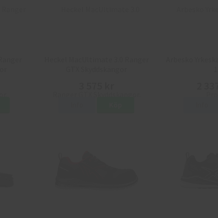
 Ranger
Heckel MacUltimate 3.0 Ranger
Arbesko Yrkesk
or
GTX Skyddskängor
1
3 575 kr
2 33
Info
Köp
Info