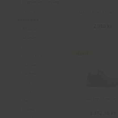
Dragkedja+Snörning
Step In
Solid Gear Revo 3 Low Sk
Varumärke
2 915 kr
Albatros
Info
Arbesko
Dunlop
Nyhet
Gloves Pro
Jobman
Reebok
Sievi
Solid Gear
Solid Gear Ion S Low Sk
Uvex
Bekina
1 872,50 kr