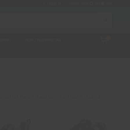
Logga in
Moms visas:
Inkl
Exkl
0
ÖRING
VERKTYG/VERKSTAD
 skyddsskor, medan skyddskängor ger bättre stöd och