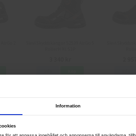
 AirGo 2
Sievi Skyddskängor 52539 AirGo 5
Sievi Skyddssk
RollerH XL S1P
Rolle
3 340 kr
2 95
Info
Köp
Info
Information
Välkommen till skyddsboden.se
cookies
Jag handlar som
e för att anpassa innehållet och annonserna till användarna, tillh