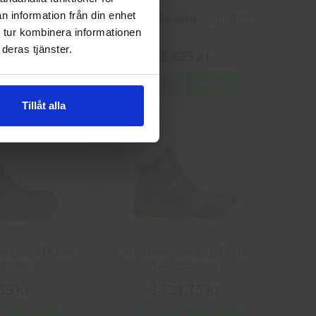
n information från din enhet
dskängor Kiruna
Arbesko Skyddskängor A377
700
 tur kombinera informationen
deras tjänster.
35 kr
3 335 kr
Köp
Info
Köp
Tillåt alla
por Ion GTX Low
Solid Gear Vapor 3 GTX Mid
dsskor
Skyddskängor
85 kr
3 733,75 kr