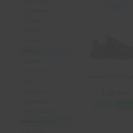
Bato Nordic
Info
Sundsström
L.Brador
Heckel
Volcom
Tåhätta
Glasfiber
Aluminium
Arbesko Tech 2701 Sky
Stål
Komposit
2 122,50 kr
Ej tåhätta
Info
Köp
NANO-tåhätta
Spiktrampskydd
APT Textil