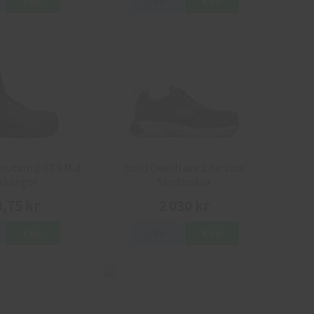
Köp
Info
Köp
olution 2 GTX Mid
Solid Gear Haze 2 Air Low
skängor
Skyddsskor
3,75 kr
2 030 kr
Köp
Info
Köp