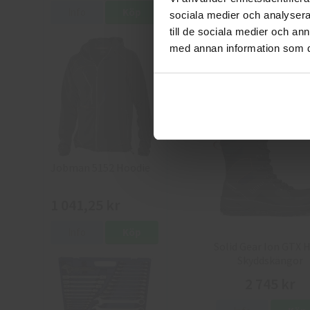
Info
Köp
sociala medier och analysera 
Sievi Skyddssandal 52534
XL S1
till de sociala medier och a
med annan information som du 
2 290 kr
Info
Köp
Jobman 5152 Hoodie
1 041,25 kr
Info
Köp
Solid Gear Ion GTX 
Skyddskängor
2 745 kr