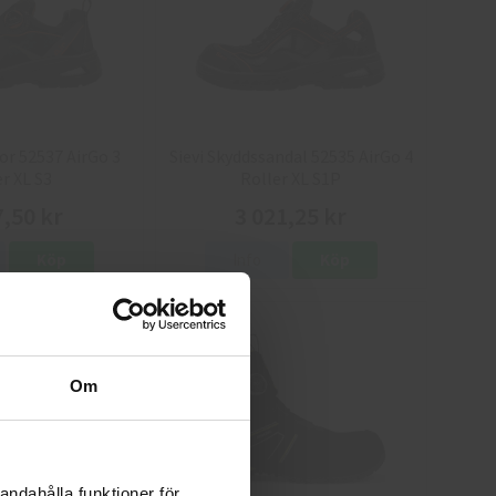
or 52537 AirGo 3
Sievi Skyddssandal 52535 AirGo 4
r XL S3
Roller XL S1P
7,50 kr
3 021,25 kr
Köp
Info
Köp
Om
andahålla funktioner för