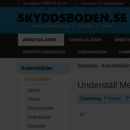
Kundtjänst 0950-40 24 16
Leverans 2-6 arbetsdagar
ARBETSKLÄDER
VARSELKLÄDER
ARBET
VERKTYG/VERKSTAD
VARUMÄRKEN
KAM
Startsida
Arbetskläder
Arbetskläder
Vinterkläder
Underställ Me
Jackor
Sortering:
Namn
P
Västar
Fleecejackor
Vinterbyxor
Overaller