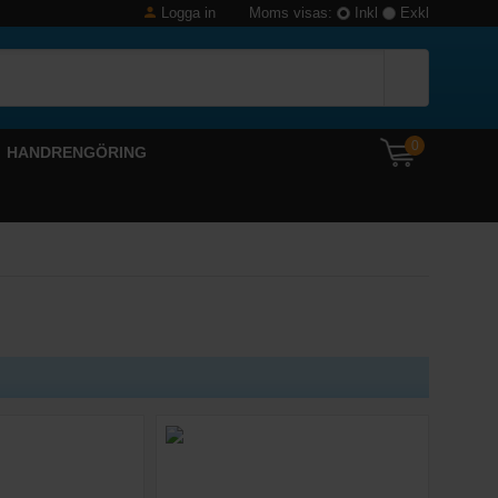
Logga in
Moms visas:
Inkl
Exkl
0
HANDRENGÖRING