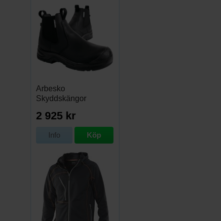
Arbesko
Skyddskängor
Chelsea Pro 532
2 925 kr
Info
Köp