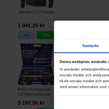
Jobman 5152 Hoodie
1 041,25 kr
Info
Köp
Samtycke
Denna webbplats använder 
Vi använder enhetsidentifierar
sociala medier och analysera 
till de sociala medier och a
med annan information som du 
BATO Verktygssats
1/2"Hylsnyckelsats
5 157,50 kr