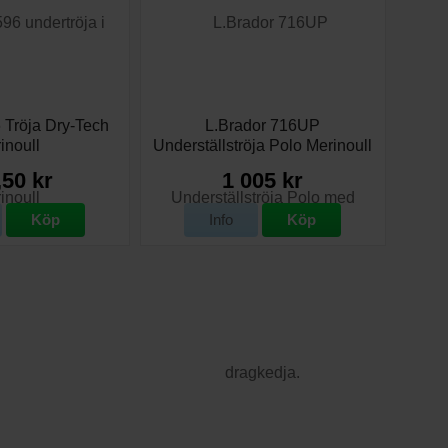
Tröja Dry-Tech
L.Brador 716UP
inoull
Underställströja Polo Merinoull
,50 kr
1 005 kr
Köp
Info
Köp