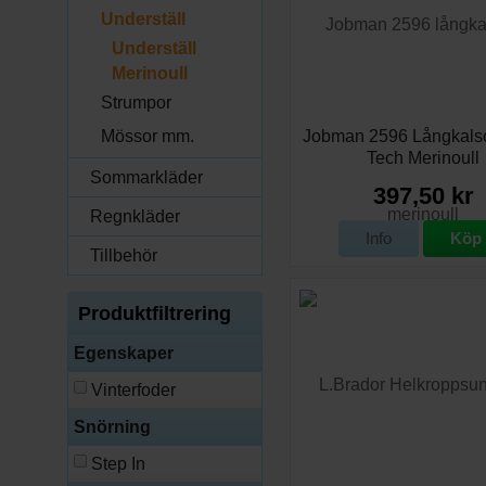
Underställ
Underställ
Merinoull
Strumpor
Mössor mm.
Jobman 2596 Långkals
Tech Merinoull
Sommarkläder
397,50 kr
Regnkläder
Info
Köp
Tillbehör
Produktfiltrering
Egenskaper
Vinterfoder
Snörning
Step In