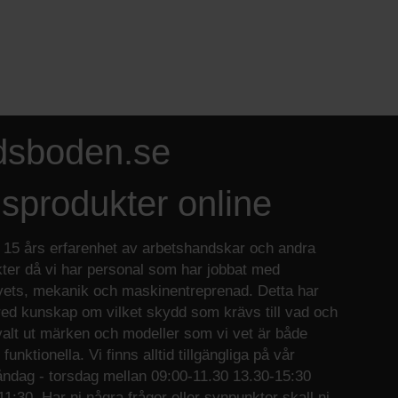
dsboden.se
sprodukter online
 15 års erfarenhet av arbetshandskar och andra
ter då vi har personal som har jobbat med
vets, mekanik och maskinentreprenad. Detta har
red kunskap om vilket skydd som krävs till vad och
 valt ut märken och modeller som vi vet är både
funktionella. Vi finns alltid tillgängliga på vår
ndag - torsdag mellan 09:00-11.30 13.30-15:30
1:30. Har ni några frågor eller synpunkter skall ni