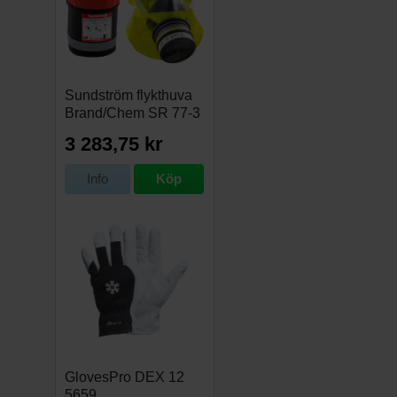
Sundström flykthuva
Brand/Chem SR 77-3
med väska
3 283,75 kr
Info
Köp
GlovesPro DEX 12
5659