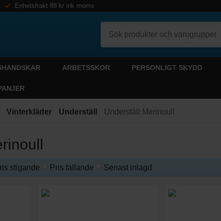
Enhetsfrakt 88 kr ink moms
SHANDSKAR
ARBETSSKOR
PERSONLIGT SKYDD
PANJER
Vinterkläder
Underställ
Underställ Merinoull
rinoull
ris stigande
Pris fallande
Senast inlagd