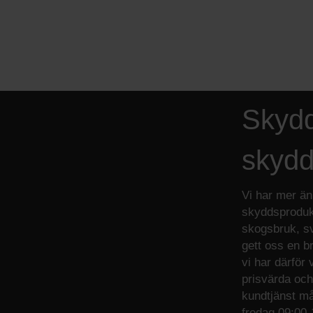
Skyd
skydd
Vi har mer än
skyddsproduk
skogsbruk, s
gett oss en b
vi har därför
prisvärda och 
kundtjänst må
fredag 09:00-1