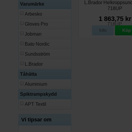
L.Brador Helkroppsund
Varumärke
718UP
Arbesko
1 863,75 kr
Gloves Pro
Info
Köp
Jobman
Bato Nordic
Sundsström
L.Brador
Tåhätta
Aluminium
Spiktrampskydd
APT Textil
Vi tipsar om