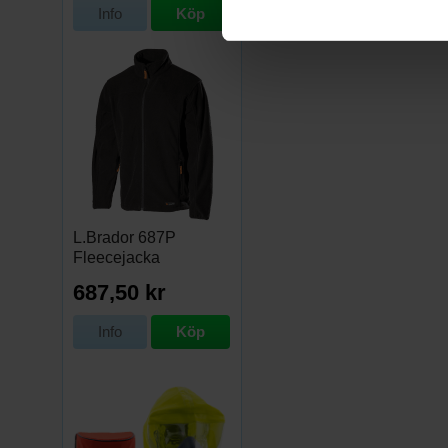
Info
Köp
L.Brador 687P
Fleecejacka
687,50 kr
Info
Köp