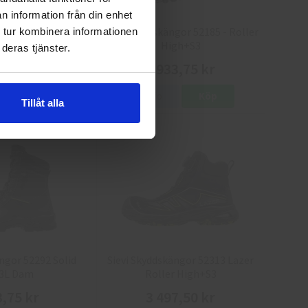
n information från din enhet
gor 52150 - ViperX
Sievi Skyddskängor 52185 - Roller
 tur kombinera informationen
er H+S3
High+S3
deras tjänster.
7,50 kr
2 933,75 kr
Köp
Info
Köp
Tillåt alla
ngor 52292 Solid
Sievi Skyddskängor 52313 Lazer
3L Dam
Roller High+S3
3,75 kr
3 497,50 kr