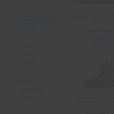
Dragkedja+Snörning
Step In
Arbesko Skyddskängor K
Varumärke
238-10
Albatros
3 067,50 kr
Arbesko
Info
Gloves Pro
Jobman
Reebok
Sievi
Solid Gear
Bato Nordic
Sundsström
Arbesko Skyddsskor Sva
L.Brador