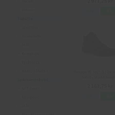
2 971,25 kr
Heckel
Volcom
Info
Köp
Tåhätta
Glasfiber
Aluminium
Stål
Komposit
Ej tåhätta
NANO-tåhätta
Reebok IB 1035-S3 Exce
Safety Skyddskäng
Spiktrampskydd
2 163,75 kr
APT Textil
Info
Köp
Komposit
Stål
Ej spiktrampskydd