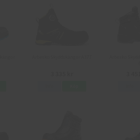
skängor
Arbesko Skyddskängor A377
Arbesko Skydd
3 335 kr
3 45
Info
Köp
Info