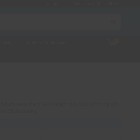
Logga in
Moms visas:
Inkl
Exkl
0
ÖRING
VERKTYG/VERKSTAD
l. Skyddsboden har arbetskängor med både snörning och
 hos Skyddsboden.