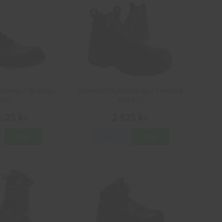
skängor Bredsjö
Arbesko Skyddskängor Chelsea
635
Pro 532
1,25 kr
2 925 kr
Köp
Info
Köp