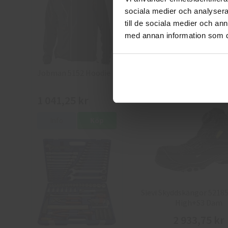
sociala medier och analysera 
Sievi Skyddskängor 52122
till de sociala medier och a
High + S3
med annan information som du 
2 350 kr
Info
Köp
Jobman 5152 Hoodie
1 041,25 kr
Info
Köp
Sievi Skyddskängor 52185
High+S3 Dam
2 933,75 kr