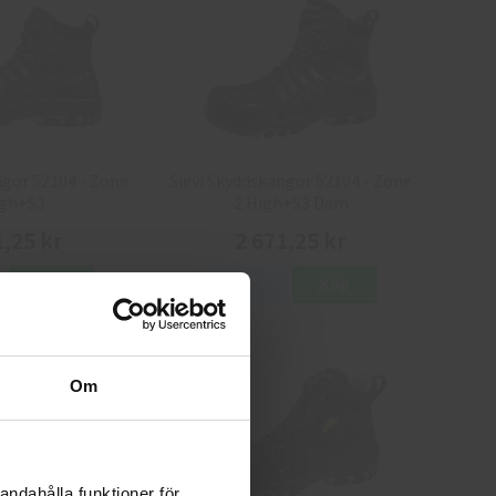
ngor 52104 - Zone
Sievi Skyddskängor 52104 - Zone
igh+S3
2 High+S3 Dam
1,25 kr
2 671,25 kr
Köp
Info
Köp
Om
andahålla funktioner för