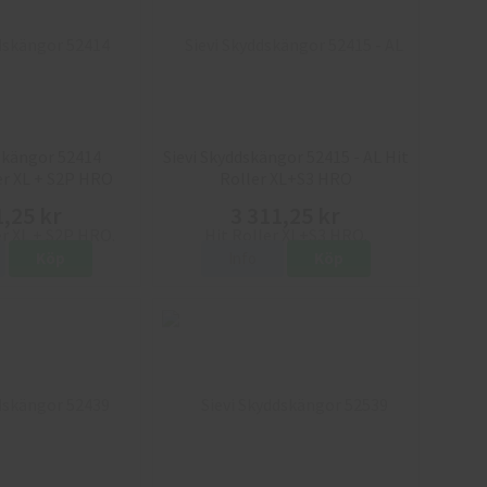
skängor 52414
Sievi Skyddskängor 52415 - AL Hit
er XL + S2P HRO
Roller XL+S3 HRO
1,25 kr
3 311,25 kr
Köp
Info
Köp