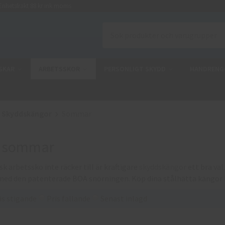
nhetsfrakt 88 kr ink moms
SKAR
ARBETSSKOR
PERSONLIGT SKYDD
HANDRENG
Skyddskängor
Sommar
r sommar
isk arbetssko inte räcker till är kraftigare
skyddskängor
ett bra va
med den patenterade BOA snörningen. Köp dina stålhätta kängor
is stigande
Pris fallande
Senast inlagd