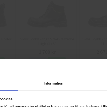
 Roller
Sievi Skyddskänga 52645 Matador
Sievi Skyddskä
High XL+S3
2 H
1 700 kr
2 67
Info
Köp
Info
Information
Välkommen till skyddsboden.se
cookies
Jag handlar som
e för att anpassa innehållet och annonserna till användarna, tillh