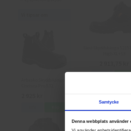
Vi tipsar om
Sievi Skyddskänga 52157
High XL+S3
2 913,75 kr
Info
Köp
Arbesko Skyddskängor
Chelsea Pro 532
2 925 kr
Samtycke
Info
Köp
Denna webbplats använder 
Vi använder enhetsidentifierar