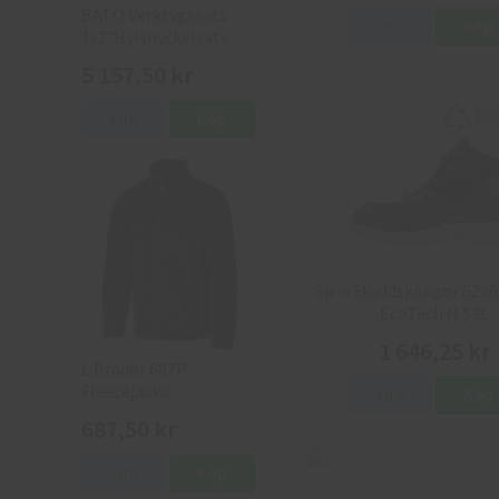
BATO Verktygssats
Info
Köp
1/2"Hylsnyckelsats
5 157,50 kr
Info
Köp
Sievi Skyddskängor 5236
EcoTech H S3L
1 646,25 kr
L.Brador 687P
Fleecejacka
Info
Köp
687,50 kr
Info
Köp