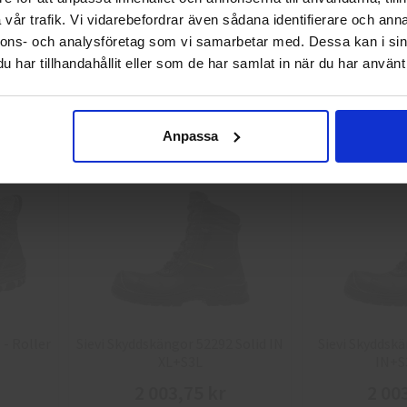
vår trafik. Vi vidarebefordrar även sådana identifierare och anna
 - ViperX
Sievi Skyddskängor 52135 -
Sievi Skyddskän
nnons- och analysföretag som vi samarbetar med. Dessa kan i sin
Privat
Företag
Planar 3 S3
Roll
har tillhandahållit eller som de har samlat in när du har använt 
1 937,50 kr
2 92
Info
Köp
Info
Anpassa
 - Roller
Sievi Skyddskängor 52292 Solid IN
Sievi Skyddskä
XL+S3L
IN+S
2 003,75 kr
2 00