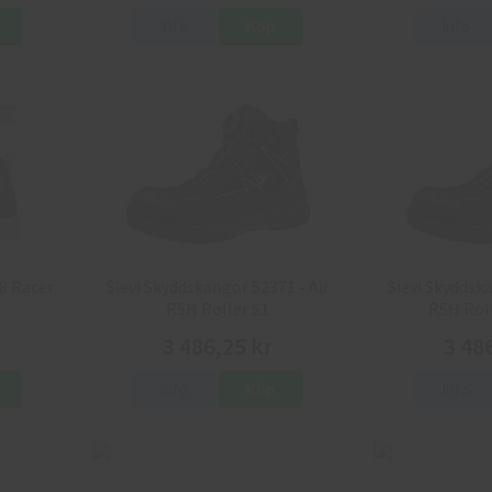
Info
Köp
Info
8 Racer
Sievi Skyddskängor 52371 - Air
Sievi Skyddskä
R5H Roller S1
R5H Rol
3 486,25 kr
3 48
Info
Köp
Info