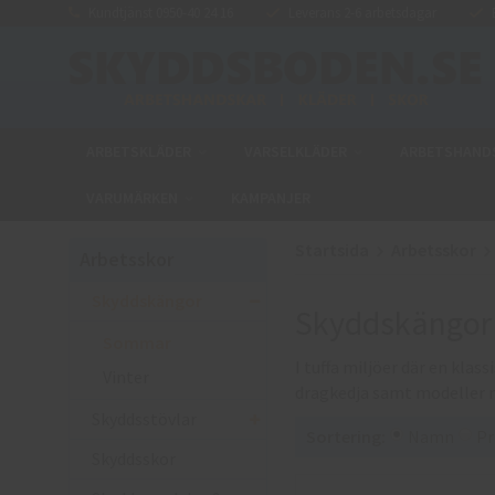
Kundtjänst 0950-40 24 16
Leverans 2-6 arbetsdagar
E
ARBETSKLÄDER
VARSELKLÄDER
ARBETSHAND
VARUMÄRKEN
KAMPANJER
Startsida
Arbetsskor
Arbetsskor
Skyddskängor
Skyddskängo
Sommar
I tuffa miljöer där en klass
Vinter
dragkedja samt modeller 
Skyddsstövlar
Sortering:
Namn
Pr
Skyddsskor