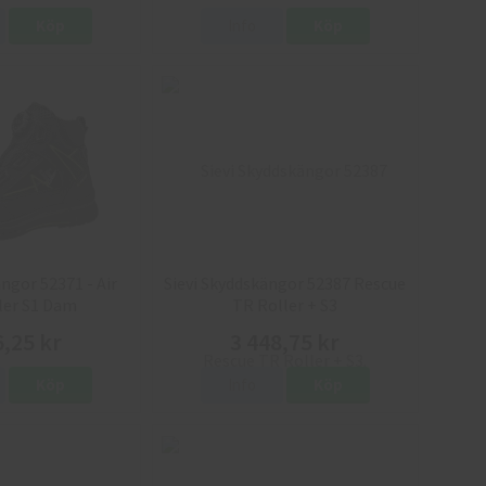
Köp
Info
Köp
ngor 52371 - Air
Sievi Skyddskängor 52387 Rescue
ler S1 Dam
TR Roller + S3
6,25 kr
3 448,75 kr
Köp
Info
Köp