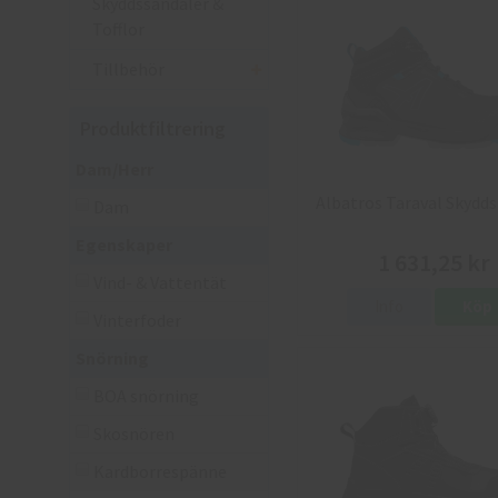
Skyddssandaler &
Tofflor
Tillbehör
Produktfiltrering
Dam/Herr
Albatros Taraval Skydd
Dam
Egenskaper
1 631,25 kr
Vind- & Vattentät
Info
Köp
Vinterfoder
Snörning
BOA snörning
Skosnören
Kardborrespänne