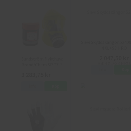
Sievi Skyddskängor 52409
4 XL+S3 HRO
2 047,50 kr
Sundström flykthuva
Brand/Chem SR 77-3
Info
Köp
med väska
3 283,75 kr
Info
Köp