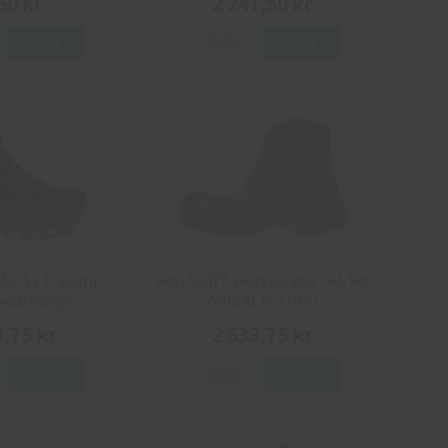
50 kr
2 247,50 kr
Köp
Info
Köp
52-S3 Trailgrip
Sievi 52477 Svetskängor - AL Hit
kyddskängor
Weld XL+S3 HRO
3,75 kr
2 633,75 kr
Köp
Info
Köp