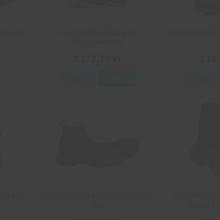
ontroll
Arbesko Skyddskängor
Arbesko Skydds
Oxelösund 650
3 173,75 kr
3 18
Info
Köp
Info
rtå 430
Arbesko Yrkeskängor Chelsea Pro
Heckel MacExp
1527
Zipper S