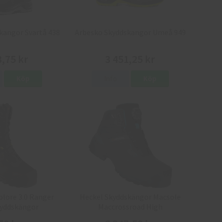
kängor Svartå 438
Arbesko Skyddskängor Umeå 949
3,75 kr
3 451,25 kr
Köp
Info
Köp
lore 3.0 Ranger
Heckel Skyddskängor Macsole
kyddskängor
Maccrossroad High