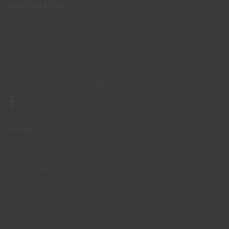
KONTAKTA OSS
Tel: 0950-402416
Mån-Tor kl 09:00-11:30 & 13:00-15:30
Fre kl 09:00-11:30
info@skyddsboden.se
Organisationsnr 559069-4682
HANDLA
Köpguide arbetshandskar
Köpguide arbetsskor
Leveransinformation
Returhantering
Villkor
Kontakt
Avtalskund
Logga in