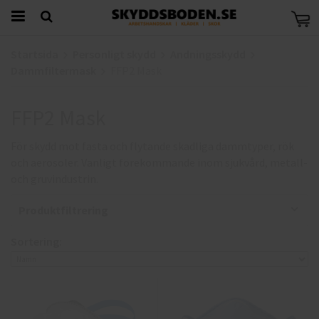
Startsida
Personligt skydd
Andningsskydd
Dammfiltermask
FFP2 Mask
FFP2 Mask
För skydd mot fasta och flytande skadliga dammtyper, rök
och aerosoler. Vanligt förekommande inom sjukvård, metall-
och gruvindustrin.
Produktfiltrering
Sortering: