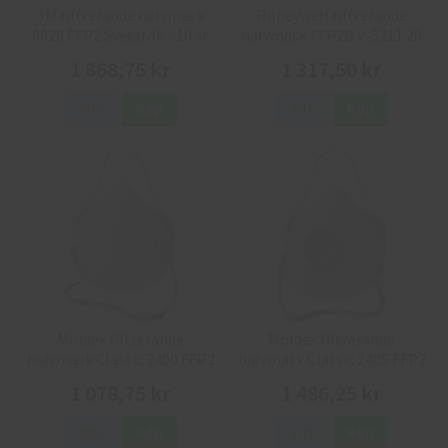
3M filtrerande halvmask
Honeywell filtrerande
9928 FFP2 Svetsrök - 10 st
halvmask FFP2D V-5211 20
st
1 868,75 kr
1 317,50 kr
Info
Köp
Info
Köp
Moldex filtrerande
Moldex filtrerande
halvmask Classic 2400 FFP2
halvmask Classic 2405 FFP2
- 20 st
- 20 st
1 078,75 kr
1 486,25 kr
Info
Köp
Info
Köp