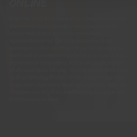
online
Vi har mer än 15 års erfarenhet av arbetshandskar och
andra skyddsprodukter då vi har personal som har
jobbat med skogsbruk, svets, mekanik och
maskinentreprenad. Detta har gett oss en bred
kunskap om vilket skydd som krävs till vad och vi har
därför valt ut märken och modeller som vi vet är både
prisvärda och funktionella. Vi finns alltid tillgängliga
på vår kundtjänst måndag - torsdag mellan 09:00-11.30
13.30-15:30 fredag 09:00-11:30. Har ni några frågor eller
synpunkter skall ni inte tveka att ringa eller maila oss
så hjälper vi er. Vi står för bred kunskap bra priser och
blixtsnabba leveranser.