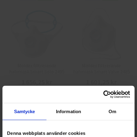
Moldex filtrerande
Moldex filtrerande
halvmask Smart Solo 2495
halvmask Smart Valve 2485
FFP2 - 20 st
FFP2 - 20 st
1 656,25 kr
1 601,25 kr
Info
Köp
Info
Köp
Samtycke
Information
Om
Denna webbplats använder cookies