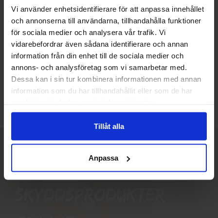
Vi använder enhetsidentifierare för att anpassa innehållet
och annonserna till användarna, tillhandahålla funktioner
Välkommen till skyddsboden.se
för sociala medier och analysera vår trafik. Vi
Jag handlar som
Zekler filtrerande
vidarebefordrar även sådana identifierare och annan
halvmask 1202VC FFP2 - 15
information från din enhet till de sociala medier och
st
annons- och analysföretag som vi samarbetar med.
1 096,25 kr
Privat
Företag
Dessa kan i sin tur kombinera informationen med annan
Info
Köp
information som du har tillhandahållit eller som de har
samlat in när du har använt deras tjänster.
Tillåt alla
Anpassa
Skyddsboden.se
skyddsprodukter