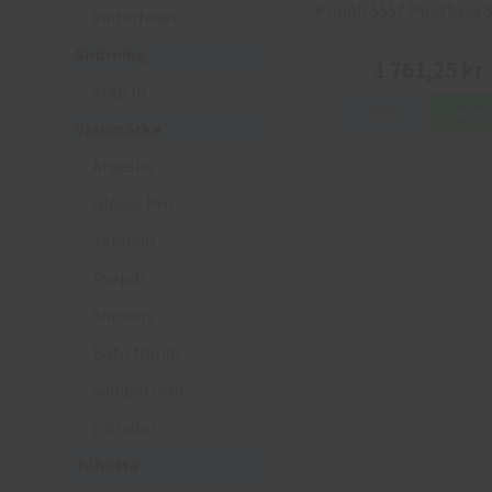
Projob 5557 Piratbyxa 
Vinterfoder
Snörning
1 761,25 kr
Step In
Info
Köp
Varumärke
Arbesko
Gloves Pro
Jobman
Projob
Snickers
Bato Nordic
Sundsström
L.Brador
Tåhätta