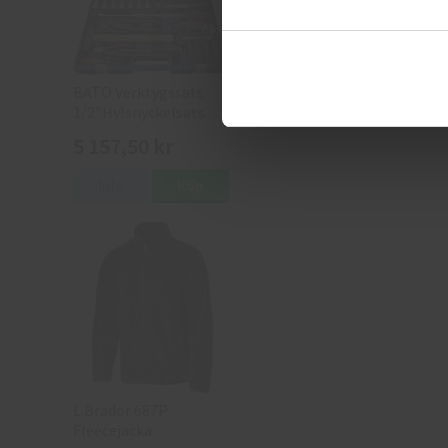
BATO Verktygssats
1/2"Hylsnyckelsats
5 157,50 kr
Info
Köp
L.Brador 687P
Fleecejacka