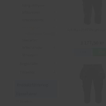
Hängselbyxor
Målarbyxor
Arbetsshorts
Piratbyxor
Jobman 2167 Piratbyxa 
Piratbyxor Stretch
Overaller
1 177,50 kr
Arbetströjor
Info
Köp
Strumpor
Regnkläder
Tillbehör
Produktfiltrering
Egenskaper
Stretch