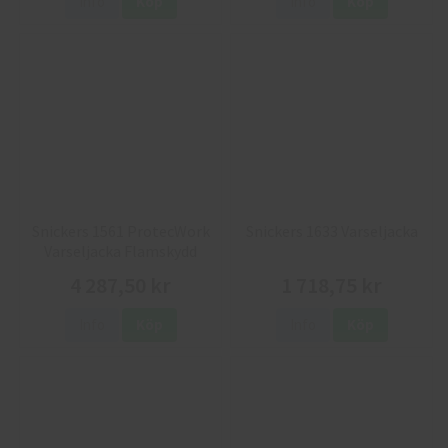
Info
Köp
Info
Köp
Snickers 1561 ProtecWork
Snickers 1633 Varseljacka
Varseljacka Flamskydd
4 287,50 kr
1 718,75 kr
Info
Köp
Info
Köp