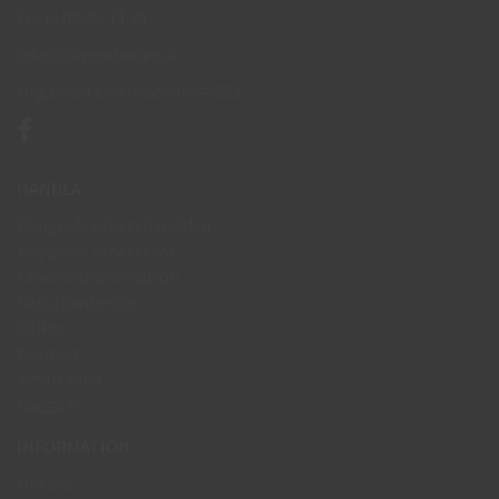
Fre kl 09:00-11:30
info@skyddsboden.se
Organisationsnr 559069-4682
HANDLA
Köpguide arbetshandskar
Köpguide arbetsskor
Leveransinformation
Returhantering
Villkor
Kontakt
Avtalskund
Logga in
INFORMATION
Om oss