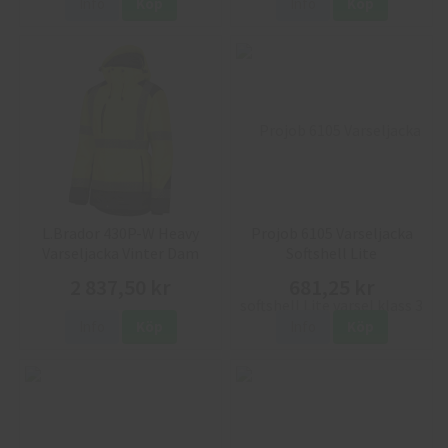
Info
Köp
Info
Köp
L.Brador 430P-W Heavy
Projob 6105 Varseljacka
Varseljacka Vinter Dam
Softshell Lite
2 837,50 kr
681,25 kr
Info
Köp
Info
Köp