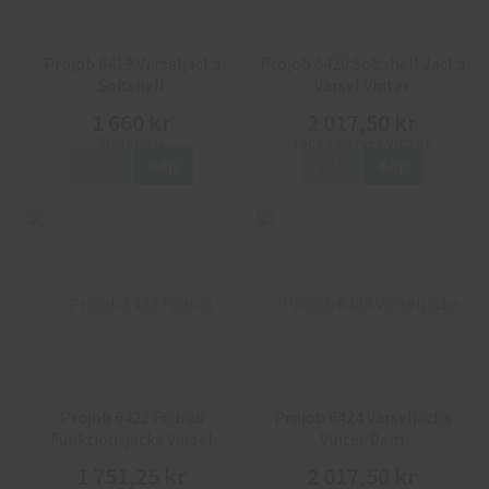
Projob 6419 Varseljacka
Projob 6420 Softshell Jacka
Softshell
Varsel Vinter
1 660 kr
2 017,50 kr
Info
Köp
Info
Köp
Projob 6422 Fodrad
Projob 6424 Varseljacka
Funktionsjacka Varsel
Vinter Dam
Vinter
1 751,25 kr
2 017,50 kr