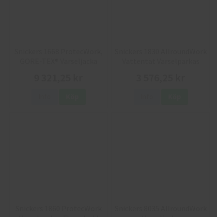
Snickers 1668 ProtecWork,
Snickers 1830 AllroundWork
GORE-TEX® Varseljacka
Vattentät Varselparkas
Flamskydd
9 321,25 kr
3 576,25 kr
Info
Köp
Info
Köp
Snickers 1860 ProtecWork
Snickers 8035 AllroundWork