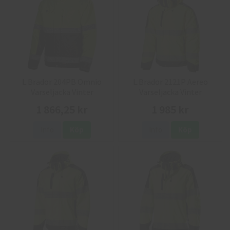
L.Brador 204PB Omnio
L.Brador 2121P Aereo
Varseljacka Vinter
Varseljacka Vinter
1 866,25 kr
1 985 kr
Info
Köp
Info
Köp