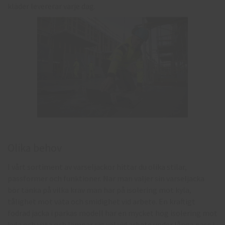
kläder levererar varje dag.
Olika behov
I vårt sortiment av varseljackor hittar du olika stilar,
passformer och funktioner. När man väljer sin varseljacka
bör tänka på vilka krav man har på isolering mot kyla,
tålighet mot väta och smidighet vid arbete. En kraftigt
fodrad jacka i parkas modell har en mycket hög isolering mot
kyla och väta och lämpar sig väl vid arbete under långa pass i