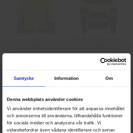
Projob 6440 Skaljacka
Projob 6442 Funktionsjacka
Varsel
Varsel
1 033,75 kr
1 792,50 kr
Info
Köp
Info
Köp
Samtycke
Information
Om
Denna webbplats använder cookies
Vi använder enhetsidentifierare för att anpassa innehållet
och annonserna till användarna, tillhandahålla funktioner
Välkommen till skyddsboden.se
för sociala medier och analysera vår trafik. Vi
Jag handlar som
vidarebefordrar även sådana identifierare och annan