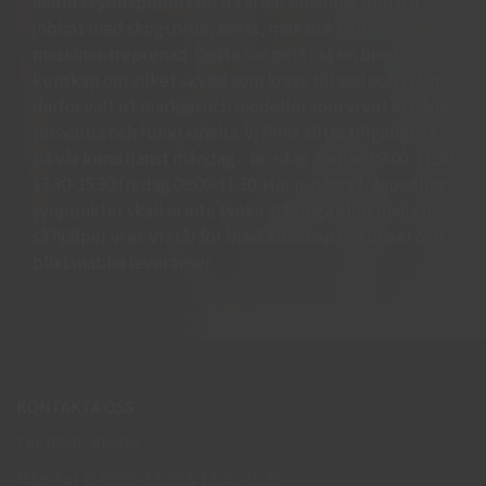
andra skyddsprodukter då vi har personal som har
jobbat med skogsbruk, svets, mekanik och
maskinentreprenad. Detta har gett oss en bred
kunskap om vilket skydd som krävs till vad och vi har
därför valt ut märken och modeller som vi vet är både
prisvärda och funktionella. Vi finns alltid tillgängliga
på vår kundtjänst måndag - torsdag mellan 09:00-11.30
13.30-15:30 fredag 09:00-11:30. Har ni några frågor eller
synpunkter skall ni inte tveka att ringa eller maila oss
så hjälper vi er. Vi står för bred kunskap bra priser och
blixtsnabba leveranser.
KONTAKTA OSS
Tel: 0950-402416
Mån-Tor kl 09:00-11:30 & 13:00-15:30