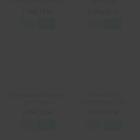
Varselparkas Flamskydd
Varseljacka
7 358,75 kr
1 056,25 kr
Info
Köp
Info
Köp
Snickers 8036 AllroundWork
Snickers 8134
Varseljacka
AllroundWork, Lätt
vadderad varseljacka
1 056,25 kr
1 833,75 kr
Info
Köp
Info
Köp