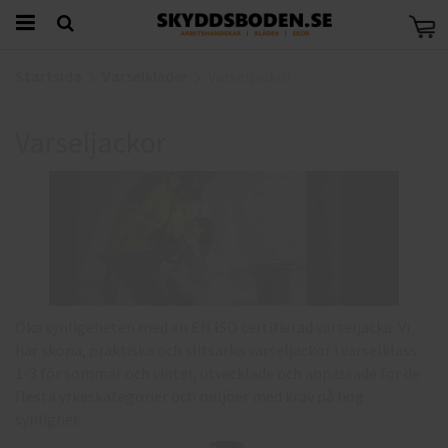
Startsida
Varselkläder
Varseljackor
Varseljackor
Öka synligeheten med en EN ISO certifierad varseljacka. Vi
har sköna, praktiska och slitsarka varseljackor i varselklass
1-3 för sommar och vinter, utvecklade och anpassade för de
flesta yrkeskategorier och miljöer med krav på hög
synlighet.