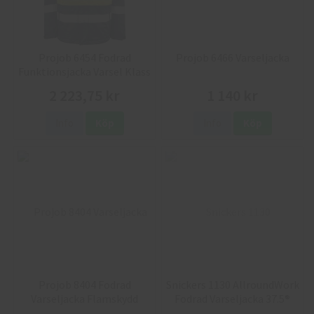
Projob 6454 Fodrad
Projob 6466 Varseljacka
Funktionsjacka Varsel Klass
1
2 223,75 kr
1 140 kr
Info
Köp
Info
Köp
Projob 8404 Fodrad
Snickers 1130 AllroundWork
Varseljacka Flamskydd
Fodrad Varseljacka 37.5®