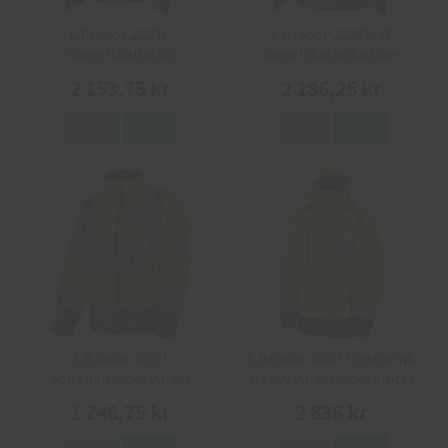
L.Brador 2221P
L.Brador 2221P-W
Varselskaljacka
Varselskaljacka Dam
2 153,75 kr
2 186,25 kr
Info
Köp
Info
Köp
L.Brador 289P
L.Brador 430P Flexicomb
Softshelljacka Varsel
Heavy Varseljacka Vinter
1 248,75 kr
2 835 kr