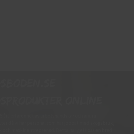
dsboden.se
sprodukter online
15 års erfarenhet av arbetshandskar och andra
er då vi har personal som har jobbat med skogsbruk,
k och maskinentreprenad. Detta har gett oss en bred