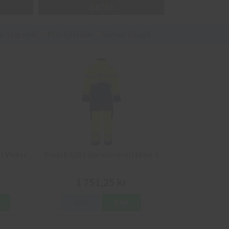
VINTER
is stigande
Pris fallande
Senast inlagd
l Vinter
Projob 6203 Varseloverall klass 3
1 751,25 kr
Info
Köp