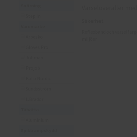
Snörning
Varseloveraller med
Step In
Säkerhet
Varumärke
Reflexband och varselfärge
Arbesko
miljöer.
Gloves Pro
Jobman
Projob
Bato Nordic
Sundsström
L.Brador
Tåhätta
Aluminium
Spiktrampskydd