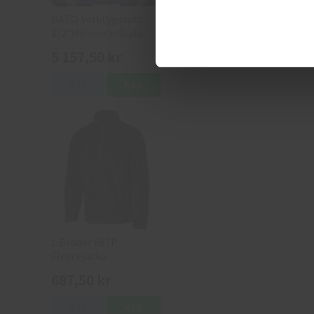
BATO Verktygssats
1/2"Hylsnyckelsats
5 157,50 kr
Info
Köp
L.Brador 687P
Fleecejacka
687,50 kr
Info
Köp