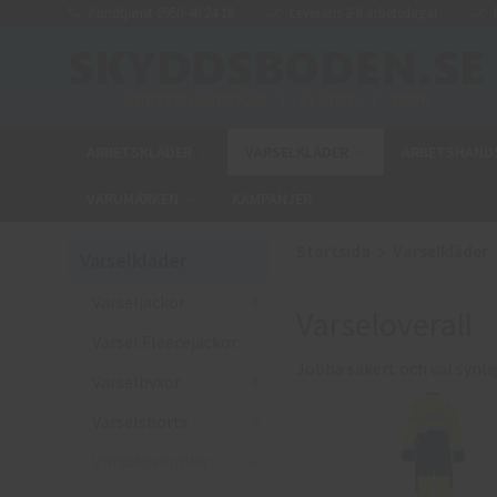
Kundtjänst 0950-40 24 16
Leverans 2-6 arbetsdagar
E
ARBETSKLÄDER
VARSELKLÄDER
ARBETSHAND
VARUMÄRKEN
KAMPANJER
Startsida
Varselkläder
Varselkläder
Varseljackor
Varseloverall
Varsel Fleecejackor
Jobba säkert och väl synli
Varselbyxor
Varselshorts
Varseloveraller