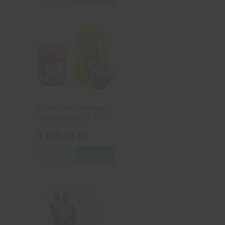
Sundström flykthuva
Brand/Chem SR 77-3
med väska
3 283,75 kr
Info
Köp