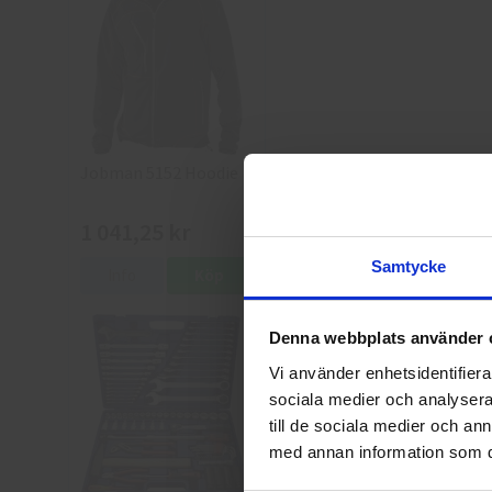
Jobman 5152 Hoodie
1 041,25 kr
Samtycke
Info
Köp
Denna webbplats använder 
Vi använder enhetsidentifierar
sociala medier och analysera 
till de sociala medier och a
med annan information som du 