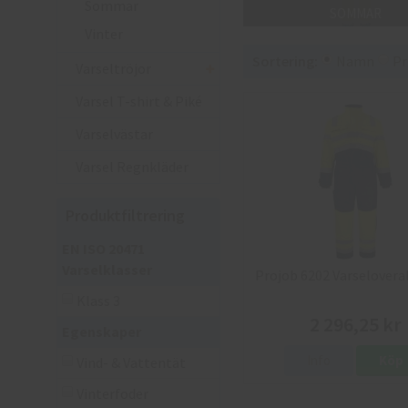
Sommar
SOMMAR
Vinter
Sortering:
Namn
Pr
Varseltröjor
Varsel T-shirt & Piké
Varselvästar
Varsel Regnkläder
Produktfiltrering
EN ISO 20471
Varselklasser
Projob 6202 Varseloveral
Klass 3
2 296,25 kr
Egenskaper
Info
Köp
Vind- & Vattentät
Vinterfoder