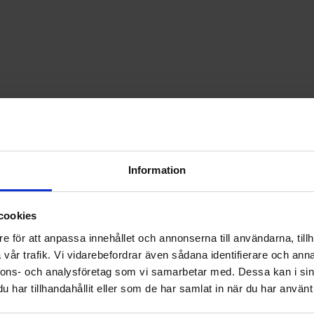
Information
Välkommen till skyddsboden.se
cookies
Jag handlar som
e för att anpassa innehållet och annonserna till användarna, tillh
vår trafik. Vi vidarebefordrar även sådana identifierare och anna
nnons- och analysföretag som vi samarbetar med. Dessa kan i sin
Privat
Företag
har tillhandahållit eller som de har samlat in när du har använt 