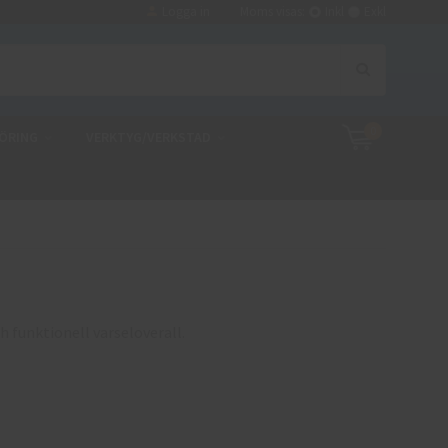
Logga in
Moms visas:
Inkl
Exkl
0
ÖRING
VERKTYG/VERKSTAD
 funktionell varseloverall.