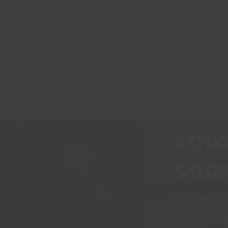
Skyd
skydd
Vi har mer än 
skyddsprodukt
svets, mekani