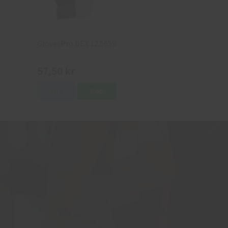
GlovesPro DEX 12 5659
57,50 kr
Info
Köp