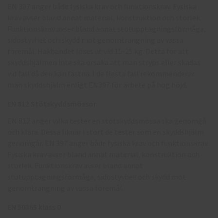
EN 397 anger både fysiska krav och funktionskrav. Fysiska
krav avser bland annat material, konstruktion och storlek.
Funktionskrav avser bland annat stötupptagningsförmåga,
sidostyvhet och skydd mot genomträngning av vassa
föremål. Hakbandet löses ut vid 15-25 kg. Detta för att
skyddshjälmen inte ska orsaka att man stryps eller skadas
vid fall då den kan fastna. I de flesta fall rekommenderar
man skyddshjälm enligt EN397 för arbete på hög höjd.
EN 812 Stötskyddsmössor
EN 812 anger vilka tester en stötskyddsmössa ska genomgå
och klara. Dessa liknar i stort de tester som en skyddshjälm
genomgår. EN 397 anger både fysiska krav och funktionskrav.
Fysiska krav avser bland annat material, konstruktion och
storlek. Funktionskrav avser bland annat
stötupptagningsförmåga, sidostyvhet och skydd mot
genomträngning av vassa föremål.
EN 50365 klass 0