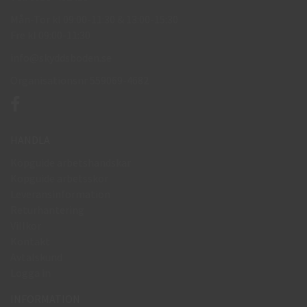
Mån-Tor kl 09:00-11:30 & 13:00-15:30
Fre kl 09:00-11:30
info@skyddsboden.se
Organisationsnr 559069-4682
HANDLA
Köpguide arbetshandskar
Köpguide arbetsskor
Leveransinformation
Returhantering
Villkor
Kontakt
Avtalskund
Logga in
INFORMATION