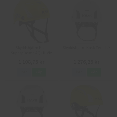
Skyddshjälm Kask
Skyddshjälm Kask Zenith X
Superplasma AQ Hi-Viz
1 108,75 kr
1 276,25 kr
Info
Köp
Info
Köp