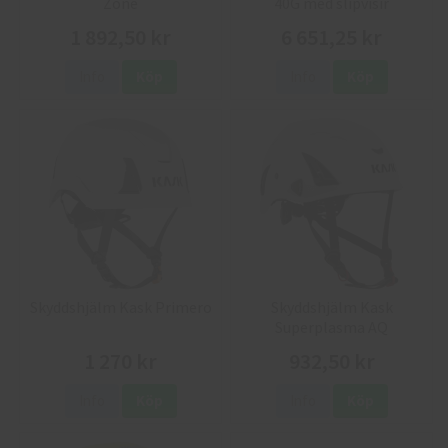
Zone
40G med slipvisir
1 892,50 kr
6 651,25 kr
Info
Köp
Info
Köp
Skyddshjälm Kask Primero
Skyddshjälm Kask
Superplasma AQ
1 270 kr
932,50 kr
Info
Köp
Info
Köp