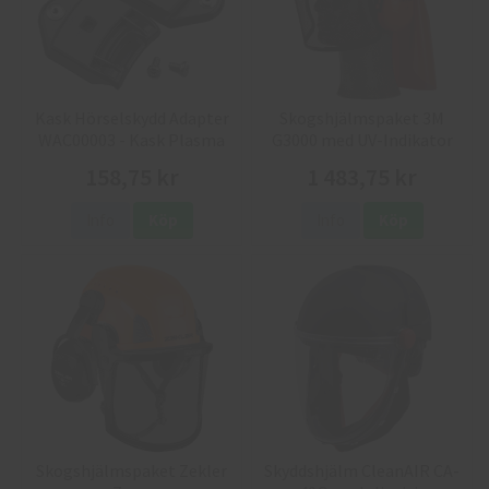
Kask Hörselskydd Adapter
Skogshjälmspaket 3M
WAC00003 - Kask Plasma
G3000 med UV-Indikator
Hjälmar
158,75 kr
1 483,75 kr
Info
Köp
Info
Köp
Skogshjälmspaket Zekler
Skyddshjälm CleanAIR CA-