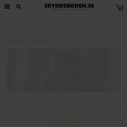
Startsida
Personligt skydd
Huvudskydd
Huvudskydd
På arbetsplatser där det finns risk för skador från fallande
föremål, slag mot huvudet, stark värme etc är det viktigt att
en anpassad och godkänd skyddshjälm används.