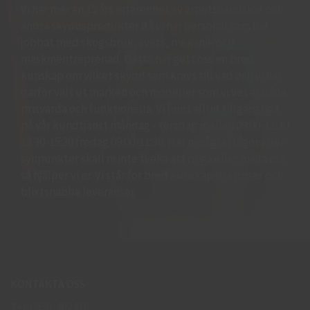
Vi har mer än 15 års erfarenhet av arbetshandskar och
andra skyddsprodukter då vi har personal som har
jobbat med skogsbruk, svets, mekanik och
maskinentreprenad. Detta har gett oss en bred
kunskap om vilket skydd som krävs till vad och vi har
därför valt ut märken och modeller som vi vet är både
prisvärda och funktionella. Vi finns alltid tillgängliga
på vår kundtjänst måndag - torsdag mellan 09:00-11.30
13.30-15:30 fredag 09:00-11:30. Har ni några frågor eller
synpunkter skall ni inte tveka att ringa eller maila oss
så hjälper vi er. Vi står för bred kunskap bra priser och
blixtsnabba leveranser.
KONTAKTA OSS
Tel: 0950-402416