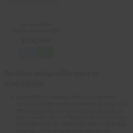
Suprabeam S4-R
Pannlampa Laddbar 750
lumen
1 228,75 kr
Info
Köp
Det finns många olika typer av
huvudskydd
Huvudskydd mot mekanisk påverkan: Arbeta eller
vistas där det finns risk för huvudskador på grund av fall
eller stötar (mekaniska orsaker). Exempel är arbete i
gruvor, tunnlar och annat bergsarbete, arbete i trånga
utrymmen, bygg- och anläggningsarbeten, skogsbruk,
lastnings- och lossningsarbeten, arbete inom