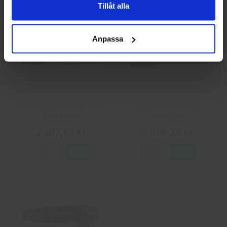
Tillåt alla
Anpassa
Suprabeam Q5xrs Defend
Suprabeam Q7xrs
Ficklampa
Ficklampa
2 107,50 kr
2 896,25 kr
Info
Köp
Info
Köp