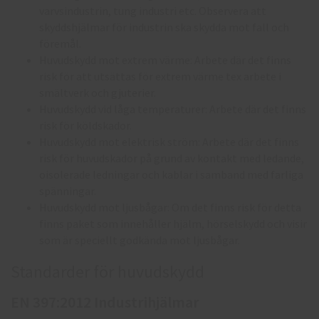
varvsindustrin, tung industri etc. Observera att
skyddshjälmar för industrin ska skydda mot fall och
föremål.
Huvudskydd mot extrem värme: Arbete där det finns
risk för att utsättas för extrem värme tex arbete i
smältverk och gjuterier.
Huvudskydd vid låga temperaturer: Arbete där det finns
risk för köldskador.
Huvudskydd mot elektrisk ström: Arbete där det finns
risk för huvudskador på grund av kontakt med ledande,
oisolerade ledningar och kablar i samband med farliga
spänningar.
Huvudskydd mot ljusbågar: Om det finns risk för detta
finns paket som innehåller hjälm, hörselskydd och visir
som är speciellt godkända mot ljusbågar.
Standarder för huvudskydd
EN 397:2012 Industrihjälmar