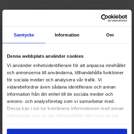
Skyddshjälm Zekler Zone
Suprabeam Multilampa
Mips
M6R
1 387,50 kr
1 162,50 kr
Info
Köp
Info
Köp
Samtycke
Information
Om
Denna webbplats använder cookies
Vi använder enhetsidentifierare för att anpassa innehållet
och annonserna till användarna, tillhandahålla funktioner
Välkommen till skyddsboden.se
för sociala medier och analysera vår trafik. Vi
Jag handlar som
vidarebefordrar även sådana identifierare och annan
information från din enhet till de sociala medier och
Suprabeam Q1r Pennlampa
Suprabeam Q3r Ficklampa
annons- och analysföretag som vi samarbetar med.
Privat
Företag
Dessa kan i sin tur kombinera informationen med annan
823,75 kr
1 478,75 kr
information som du har tillhandahållit eller som de har
samlat in när du har använt deras tjänster.
Info
Köp
Info
Köp