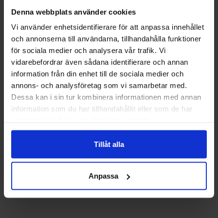
685 kr
685 kr
Denna webbplats använder cookies
Vi använder enhetsidentifierare för att anpassa innehållet
Info
Köp
Info
Köp
och annonserna till användarna, tillhandahålla funktioner
Välkommen till skyddsboden.se
för sociala medier och analysera vår trafik. Vi
Jag handlar som
vidarebefordrar även sådana identifierare och annan
information från din enhet till de sociala medier och
annons- och analysföretag som vi samarbetar med.
Privat
Företag
Dessa kan i sin tur kombinera informationen med annan
information som du har tillhandahållit eller som de har
samlat in när du har använt deras tjänster.
Snickers 9122 Ergonomiska
Snickers 9169 D3O® Ergo
Tillåt alla
knäskydd
Knäskydd för Hantverkare
348,75 kr
673,75 kr
Anpassa
Info
Köp
Info
Köp