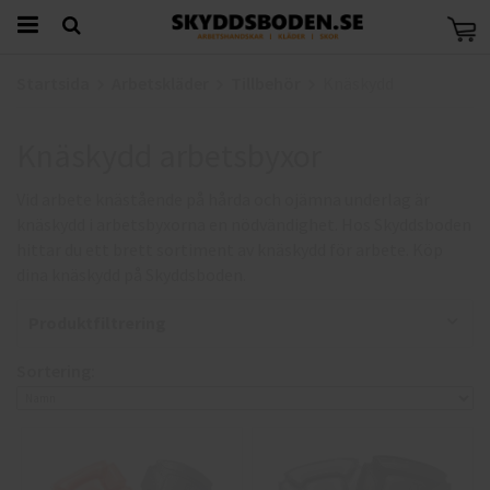
Startsida
Arbetskläder
Tillbehör
Knäskydd
Knäskydd arbetsbyxor
Vid arbete knästående på hårda och ojämna underlag är
knäskydd i arbetsbyxorna en nödvändighet. Hos Skyddsboden
hittar du ett brett sortiment av knäskydd för arbete. Köp
dina knäskydd på Skyddsboden.
Produktfiltrering
Sortering: