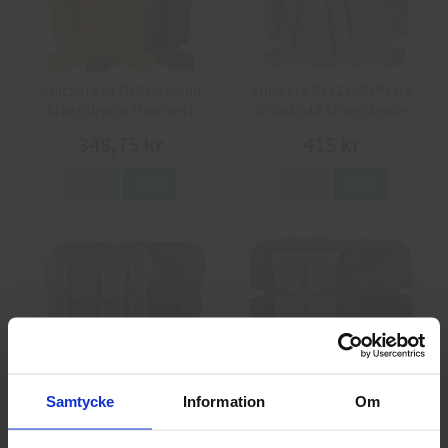
Snickers 9110 Knäskydd
Snickers 9112 D3O® Lite
Arbetsbyxor Hantverk
Knäskydd Arbetsbyxor
Hantverk
348,75 kr
415 kr
Info
Köp
Info
Köp
Samtycke
Information
Om
Snickers 9118
Snickers 9119 D3O® Lite
Golvläggerknäskydd
golvläggarknäskydd