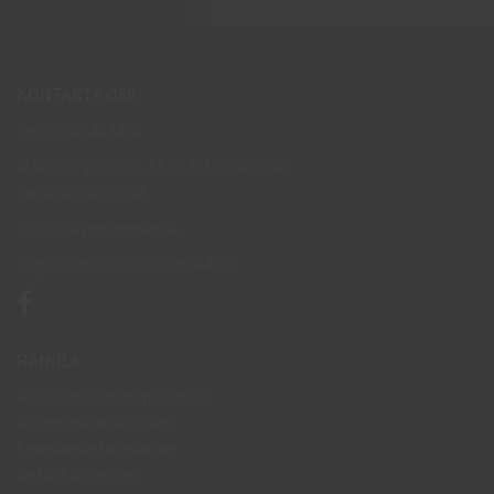
KONTAKTA OSS
Tel: 0950-402416
Mån-Tor kl 09:00-11:30 & 13:00-15:30
Fre kl 09:00-11:30
info@skyddsboden.se
Organisationsnr 559069-4682
HANDLA
Köpguide arbetshandskar
Köpguide arbetsskor
Leveransinformation
Returhantering