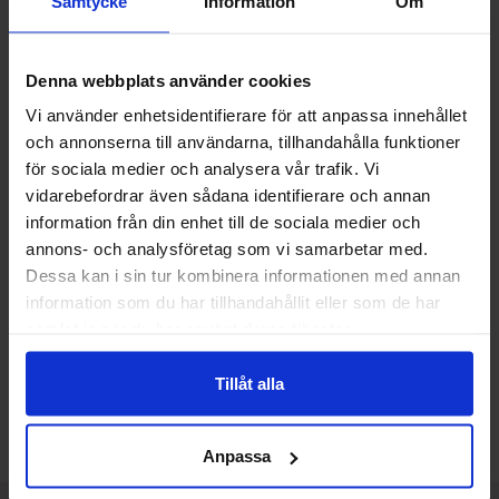
Samtycke
Information
Om
L.Brador 6124P Aero
Varseltröja
931,25 kr
Denna webbplats använder cookies
Vi använder enhetsidentifierare för att anpassa innehållet
Info
Köp
och annonserna till användarna, tillhandahålla funktioner
Välkommen till skyddsboden.se
för sociala medier och analysera vår trafik. Vi
Jag handlar som
vidarebefordrar även sådana identifierare och annan
L.Brador Tröja, Hoodie och Varseltröja för
information från din enhet till de sociala medier och
Arbete och Fritid
annons- och analysföretag som vi samarbetar med.
Privat
Företag
Dessa kan i sin tur kombinera informationen med annan
Upptäck vårt utbud av L.Brador tröjor som kombinerar
information som du har tillhandahållit eller som de har
komfort och funktionalitet. Oavsett om du behöver en varm
samlat in när du har använt deras tjänster.
och slitstark hoodie för arbetsdagen eller en säker L.Brador
varseltröja med hög synlighet, har vi modeller som passar
Tillåt alla
både proffs och hemmafixare. Våra tröjor är tillverkade i hög
kvalitet för att ge dig bästa möjliga slitstyrka och komfort
under hela arbetsdagen.
Anpassa