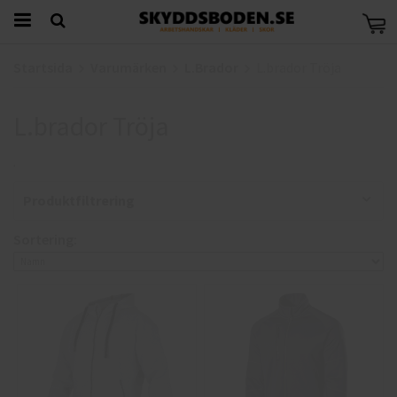
Startsida
Varumärken
L.Brador
L.brador Tröja
L.brador Tröja
.
Produktfiltrering
Sortering: