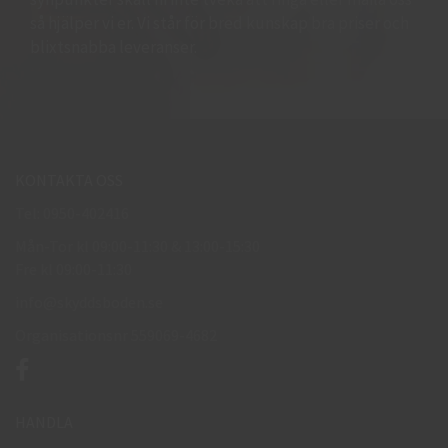
så hjälper vi er. Vi står för bred kunskap bra priser och
blixtsnabba leveranser.
KONTAKTA OSS
Tel: 0950-402416
Mån-Tor kl 09:00-11:30 & 13:00-15:30
Fre kl 09:00-11:30
info@skyddsboden.se
Organisationsnr 559069-4682
HANDLA