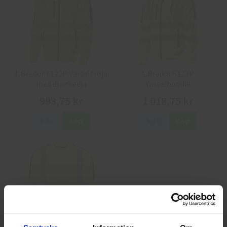
L.Brador 6122P Varseltröja
L.Brador 6123P
med dragkedja
Varselhoodie
993,75 kr
1 018,75 kr
Info
Köp
Info
Köp