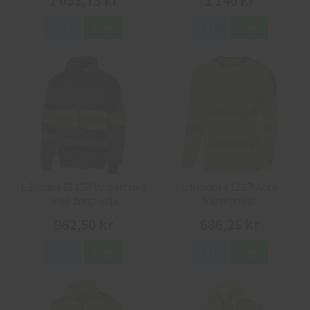
1 093,75 kr
1 140 kr
Info
Köp
Info
Köp
L.Brador 6112P Varseltröja
L.Brador 6121P Aero
med dragkedja
Varseltröja
962,50 kr
686,25 kr
Info
Köp
Info
Köp