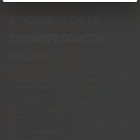
Skyddsboden.se
skyddsprodukter
online
Vi har mer än 15 års erfarenhet av arbetshandskar och
andra skyddsprodukter då vi har personal som har
jobbat med skogsbruk, svets, mekanik och
maskinentreprenad. Detta har gett oss en bred
kunskap om vilket skydd som krävs till vad och vi har
därför valt ut märken och modeller som vi vet är både
prisvärda och funktionella. Vi finns alltid tillgängliga
på vår kundtjänst måndag - torsdag mellan 09:00-11.30
13.30-15:30 fredag 09:00-11:30. Har ni några frågor eller
synpunkter skall ni inte tveka att ringa eller maila oss