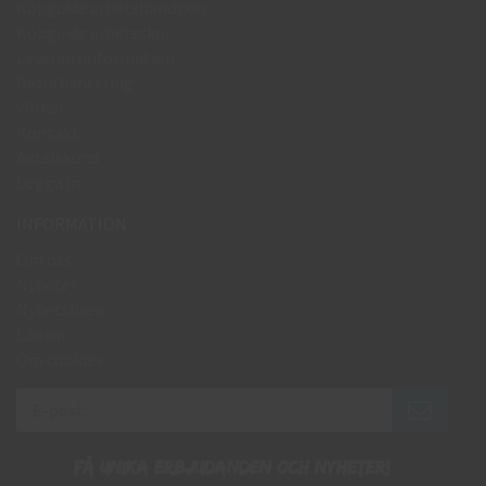
Köpguide arbetshandskar
Köpguide arbetsskor
Leveransinformation
Returhantering
Villkor
Kontakt
Avtalskund
Logga in
INFORMATION
Om oss
Nyheter
Nyhetsbrev
Länkar
Om cookies
Få unika erbjudanden och nyheter!