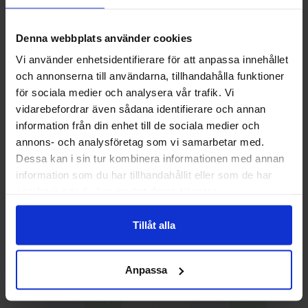
Arbesko Skyddsskängor
Arbesko Skyddsstövlar
50692
Kiruna 837
Denna webbplats använder cookies
3 290 kr
4 178,75 kr
Vi använder enhetsidentifierare för att anpassa innehållet
Info
Köp
Info
Köp
och annonserna till användarna, tillhandahålla funktioner
Välkommen till skyddsboden.se
för sociala medier och analysera vår trafik. Vi
Jag handlar som
vidarebefordrar även sådana identifierare och annan
information från din enhet till de sociala medier och
annons- och analysföretag som vi samarbetar med.
Privat
Företag
Dessa kan i sin tur kombinera informationen med annan
information som du har tillhandahållit eller som de har
samlat in när du har använt deras tjänster.
Tillåt alla
Arbesko Skyddsstövlar
Arbesko Yrkeskängor
Oxelösund 550
Chelsea Pro 1527
3 483,75 kr
2 337,50 kr
Anpassa
Info
Köp
Info
Köp