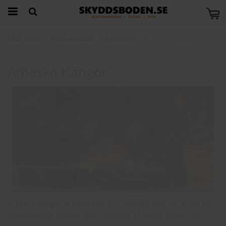
Startsida
Varumärken
Arbesko
Arbesko Kängor
Arbesko Kängor
Arbesko kängor är slitstarka och robusta. Vare sig du vill ha
vinterfodrade kängor eller ofodrade så hittar du dem här.