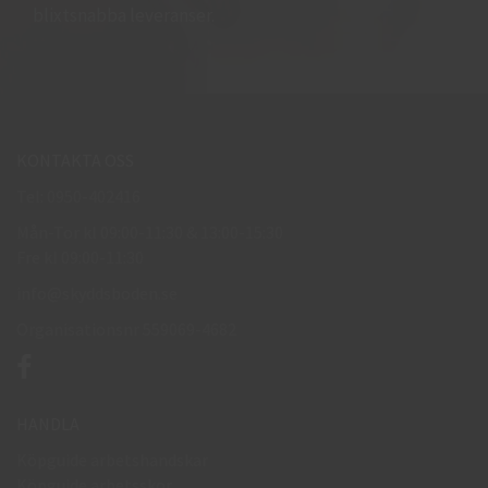
blixtsnabba leveranser.
KONTAKTA OSS
Tel: 0950-402416
Mån-Tor kl 09:00-11:30 & 13:00-15:30
Fre kl 09:00-11:30
info@skyddsboden.se
Organisationsnr 559069-4682
HANDLA
Köpguide arbetshandskar
Köpguide arbetsskor