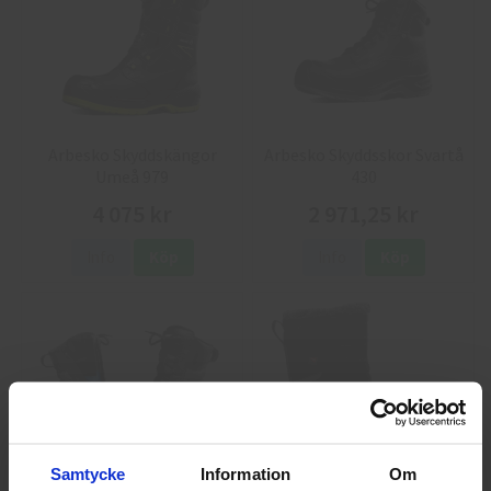
Arbesko Skyddskängor
Arbesko Skyddsskor Svartå
Umeå 979
430
4 075 kr
2 971,25 kr
Info
Köp
Info
Köp
Samtycke
Information
Om