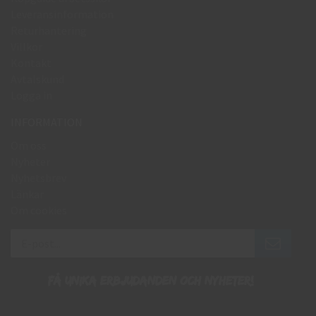
Leveransinformation
Returhantering
Villkor
Kontakt
Avtalskund
Logga in
INFORMATION
Om oss
Nyheter
Nyhetsbrev
Länkar
Om cookies
Få unika erbjudanden och nyheter!