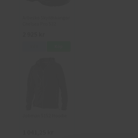
Arbesko Skyddskängor
Chelsea Pro 532
2 925 kr
Info
Köp
Jobman 5152 Hoodie
1 041,25 kr