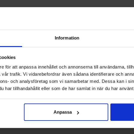
Information
Välkommen till skyddsboden.se
cookies
Jag handlar som
e för att anpassa innehållet och annonserna till användarna, tillh
vår trafik. Vi vidarebefordrar även sådana identifierare och anna
nnons- och analysföretag som vi samarbetar med. Dessa kan i sin
Privat
Företag
har tillhandahållit eller som de har samlat in när du har använt 
Anpassa