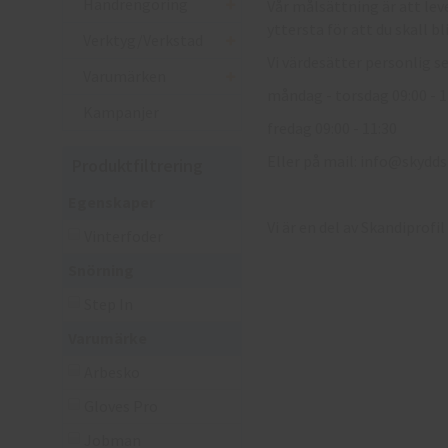
Handrengöring
Vår målsättning är att lev
yttersta för att du skall bli
Verktyg/Verkstad
Vi värdesätter personlig se
Varumärken
måndag - torsdag 09:00 - 11
Kampanjer
fredag 09:00 - 11:30
Eller på mail:
info@skydds
Produktfiltrering
Egenskaper
Vi är en del av Skandipro
Vinterfoder
Snörning
Step In
Varumärke
Arbesko
Gloves Pro
Jobman