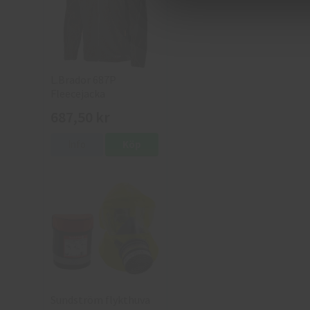
L.Brador 687P
Fleecejacka
687,50 kr
Info
Köp
Sundström flykthuva