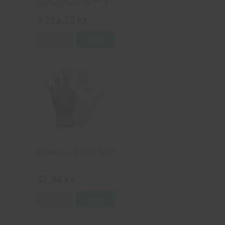
Brand/Chem SR 77-3
med väska
3 283,75 kr
Info
Köp
GlovesPro DEX 12 5659
57,50 kr
Info
Köp