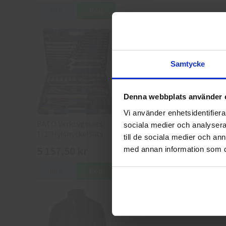
Info
Köp
Samtycke
Denna webbplats använder 
Vi använder enhetsidentifierar
BATO Verktygssats
sociala medier och analysera 
1/2"Hylsnyckelsats
till de sociala medier och a
5 157,50 kr
med annan information som du 
Info
Köp