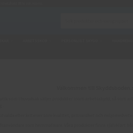
nhetsfrakt 88 kr ink moms
SKAR
ARBETSSKOR
PERSONLIGT SKYDD
HANDRENG
Välkommen till Skyddsboden.
utik som i huvudsak säljer produkter inom arbetsskydd, så som ar
 .
utvalda efter kriterier som kvalitet, prisvärdhet och miljömedvete
roffsanvändare som hemmafixare. Våra produkter finns självklart bå