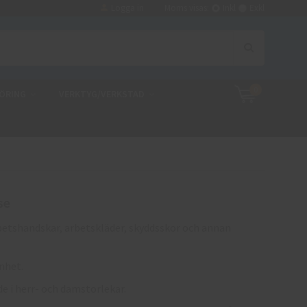
Logga in
Moms visas:
Inkl
Exkl
0
ÖRING
VERKTYG/VERKSTAD
se
betshandskar, arbetskläder, skyddsskor och annan
nhet.
de i herr- och damstorlekar.