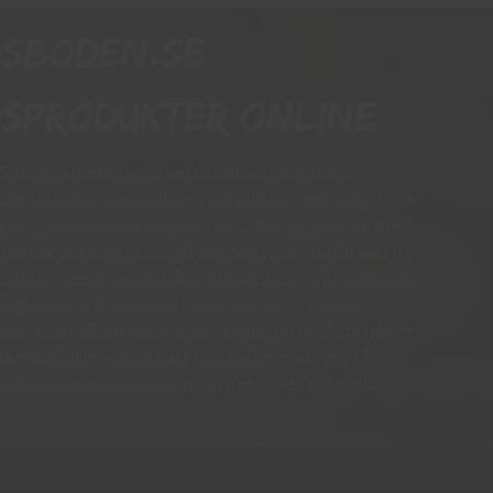
dsboden.se
sprodukter online
15 års erfarenhet av arbetshandskar och andra
er då vi har personal som har jobbat med skogsbruk,
k och maskinentreprenad. Detta har gett oss en bred
ket skydd som krävs till vad och vi har därför valt ut
deller som vi vet är både prisvärda och funktionella.
d tillgängliga på vår kundtjänst måndag - torsdag
.30 13.30-15:30 fredag 09:00-11:30. Har ni några frågor
r skall ni inte tveka att ringa eller maila oss så
 Vi står för bred kunskap bra priser och blixtsnabba