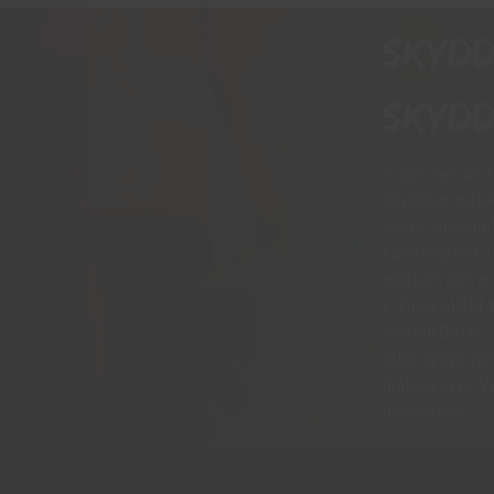
Skyd
skydd
Vi har mer än 
skyddsprodukt
svets, mekani
kunskap om vil
märken och mo
Vi finns allti
mellan 09:00-11
eller synpunkte
hjälper vi er.
leveranser.