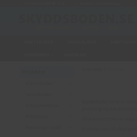
Kundtjänst 0950-40 24 16
Leverans 2-6 arbetsdagar
E
ARBETSKLÄDER
VARSELKLÄDER
ARBETSHAND
VARUMÄRKEN
KAMPANJER
Startsida
Om oss
Produkter
Arbetskläder
Varselkläder
Skyddsboden.se är en nätb
Arbetshandskar
personlig skyddsutrustning
Arbetsskor
Våra leverantörer är noga 
Personligt skydd
Vi vänder oss till såväl p