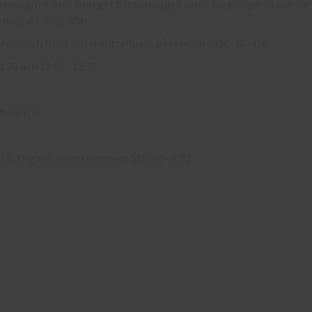
erera produkter som ger bästa möjliga värde för pengarna och med
 nöjd vid varje affär.
rvice och finns alltid anträffbara på telefon 0950-402416:
:30 och 13:00 - 15:30
boden.se
fil AB. Organisationsnummer: 559069-4682