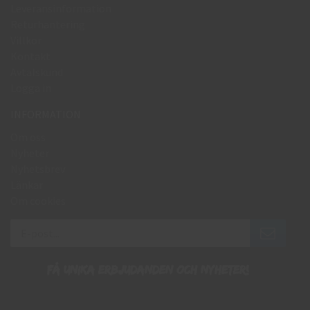
Leveransinformation
Returhantering
Villkor
Kontakt
Avtalskund
Logga in
INFORMATION
Om oss
Nyheter
Nyhetsbrev
Länkar
Om cookies
Få unika erbjudanden och nyheter!