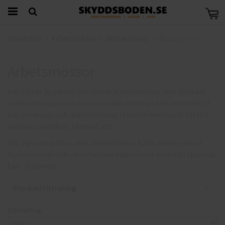
Startsida
Arbetskläder
Vinterkläder
Mössor mm.
Arbetsmössor
Här hittar du varma och sköna arbetsmössor, lite tjockare
vinterstrumpor och sockor i olika material och modeller. Vi
har strumpor och arbetsmössor i finaste merinoull till lite
enklare produkter i bomull etc.
För dig som jobbar med skyddshjälm i kalla miljöer har vi
hjälmmössor och varmfodrade hjälmhuvor som kan spännas
fast i hjälmen.
Produktfiltrering
Sortering: