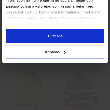
information från din enhet till de sociala medier och
annons- och analysföretag som vi samarbetar med.
Privat
Företag
Dessa kan i sin tur kombinera informationen med annan
information som du har tillhandahållit eller som de har
samlat in när du har använt deras tjänster.
Guide 43 Montagehandskar
Granberg 113.4290
Tillåt alla
Montagehandskar
86,25 kr
38,75 kr
Anpassa
Info
Köp
Info
Köp