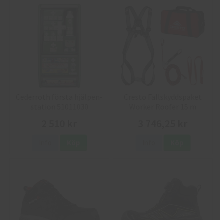
Cederroth första hjälpen-
Cresto Fallskyddspaket
station 51011030
Worker Roofer 15 m
2 510 kr
3 746,25 kr
Info
Köp
Info
Köp