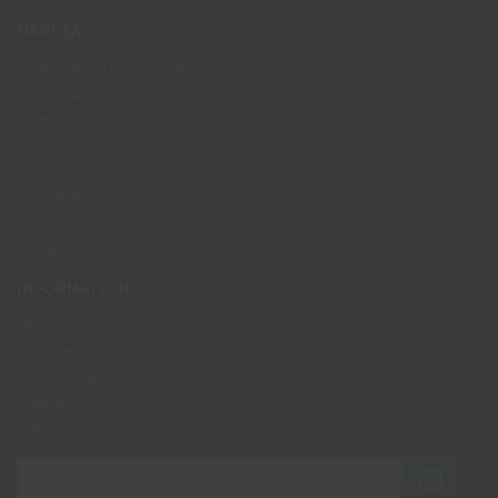
HANDLA
Köpguide arbetshandskar
Köpguide arbetsskor
Leveransinformation
Returhantering
Villkor
Kontakt
Avtalskund
Logga in
INFORMATION
Om oss
Nyheter
Nyhetsbrev
Länkar
Om cookies