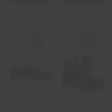
Reebok IB 1037-1S3 Excel
Sievi Skyddskängor 52313
Light Safety Skyddskängor
Lazer Roller High+S3
2 085 kr
3 497,50 kr
Info
Köp
Info
Köp
Albatros Breeze Impulse
Arbesko Skyddskängor
QL Skyddsskor
Chelsea Pro 532