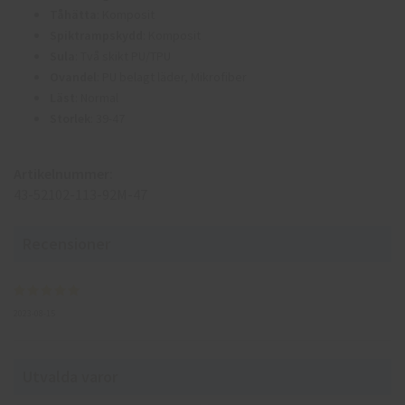
Tåhätta
: Komposit
Spiktrampskydd
: Komposit
Sula
: Två skikt PU/TPU
Ovandel
: PU belagt läder, Mikrofiber
Läst
: Normal
Storlek
: 39-47
Artikelnummer:
43-52102-113-92M-47
Recensioner
2023-08-15
Utvalda varor