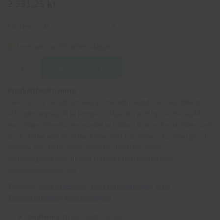
2 331,25 kr
Storlek
Leverans ca 2-6 arbetsdagar
Lägg i varukorgen
Produktbeskrivning:
Sievi Zon 2 är en lätt och bekväm metallfri skyddssko med tåhätta
och spiktrampskydd av komposit. Tåpartiet av PU ger extra skydd
mot slitage. Skon har en ovandel av hållbart skinn och mikrofiber samt
3D-dry-foder som förflyttar fukten bort från fotens yta, vilket gör att
fötterna hålls torra. Sulans mönster förbättrar skons
friktionsegenskaper. De lösa tvättbara Dual-sulorna ökar
användningskomforten.
Tillbehör:
Sievi iläggssulor
,
Sievi Vinterstrumpor
,
Sievi
Sommarstrumpor
,
Sievi Halkskydd
Cerifiering
: EN ISO 20345: S3 SRC