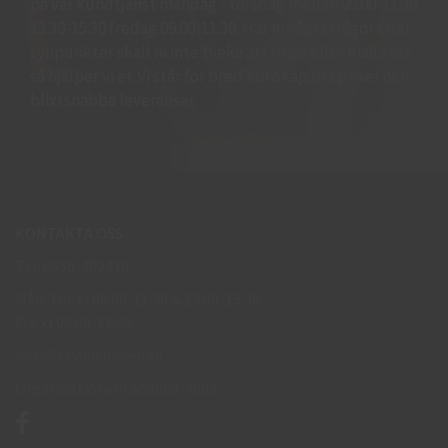
på vår kundtjänst måndag - torsdag mellan 09:00-11.30
13.30-15:30 fredag 09:00-11:30. Har ni några frågor eller
synpunkter skall ni inte tveka att ringa eller maila oss
så hjälper vi er. Vi står för bred kunskap bra priser och
blixtsnabba leveranser.
KONTAKTA OSS
Tel: 0950-402416
Mån-Tor kl 09:00-11:30 & 13:00-15:30
Fre kl 09:00-11:30
info@skyddsboden.se
Organisationsnr 559069-4682