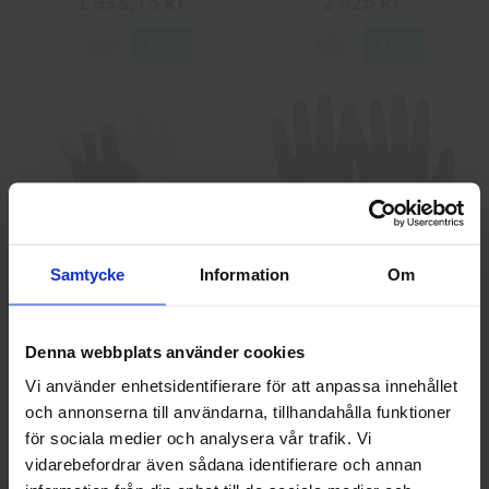
1 938,75 kr
2 925 kr
Info
Köp
Info
Köp
Samtycke
Information
Om
GlovesPro DEX 3 5628
Granberg 114.0756
Montagehandskar
40 kr
25 kr
Denna webbplats använder cookies
Vi använder enhetsidentifierare för att anpassa innehållet
Info
Köp
Info
Köp
och annonserna till användarna, tillhandahålla funktioner
Välkommen till skyddsboden.se
för sociala medier och analysera vår trafik. Vi
Jag handlar som
vidarebefordrar även sådana identifierare och annan