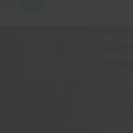
Info
Köp
Skyd
skydd
Vi har mer än 
skyddsprodukt
svets, mekani
kunskap om vil
märken och mo
Vi finns allti
mellan 09:00-11
eller synpunkte
hjälper vi er.