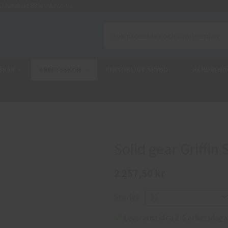
nhetsfrakt 88 kr ink moms
SKAR
ARBETSSKOR
PERSONLIGT SKYDD
HANDRENG
Solid gear Griffin
2 257,50 kr
Storlek
Leveranstid ca 2-6 arbetsdaga