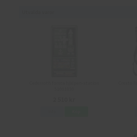
Utvalda varor
Cederroth första hjälpen-station
Cresto F
51011030
2 510 kr
Info
Köp