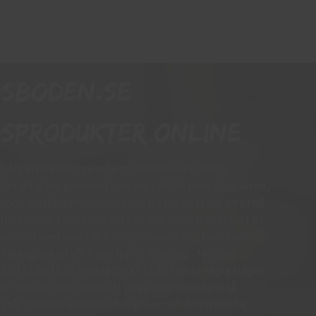
dsboden.se
sprodukter online
15 års erfarenhet av arbetshandskar och andra
er då vi har personal som har jobbat med skogsbruk,
k och maskinentreprenad. Detta har gett oss en bred
ket skydd som krävs till vad och vi har därför valt ut
deller som vi vet är både prisvärda och funktionella.
d tillgängliga på vår kundtjänst måndag - torsdag
.30 13.30-15:30 fredag 09:00-11:30. Har ni några frågor
r skall ni inte tveka att ringa eller maila oss så
 Vi står för bred kunskap bra priser och blixtsnabba