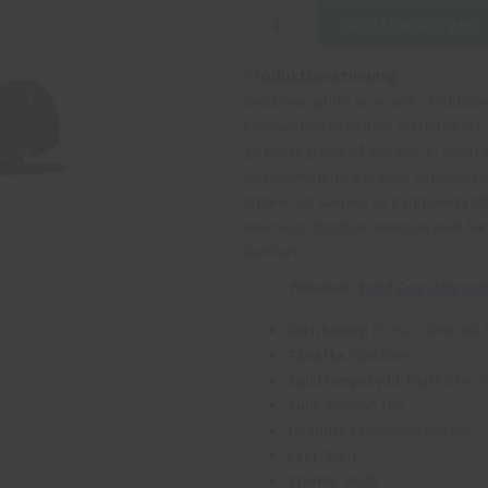
Lägg i varukorgen
Produktbeskrivning:
Solid Gear griffin är en unik skyddss
kombination av extrem slitstyrka och 
ge bästa grepp på snö och is, även 
ripstop-material gör skon vattenavvis
lättare och säkrare än traditionella t
Innersula: Uttagbar innersula med fu
komfort.
Tillbehör:
Solid Gear iläggssul
Certifiering
: EN ISO 20345:201
Tåhätta
: Glasfiber
Spiktrampskydd
: Mjukt icke-m
Sula
: Vibram® TPU
Ovandel
: CORDURA® ripstop
Läst
: Bred
Storlek
: 36-48