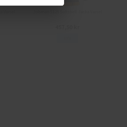
a Varsel
Jobman 5125 Softshell Jacka Varsel
457,50 kr
Info