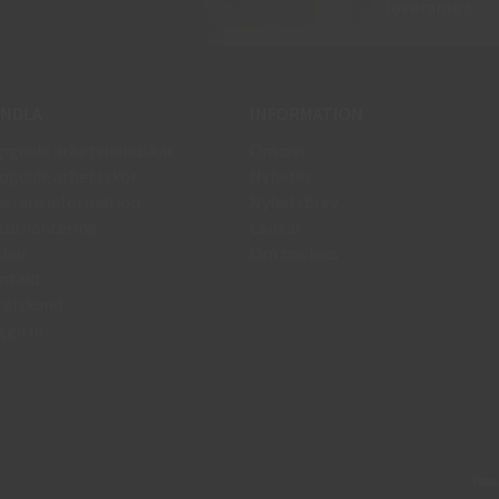
leveranser.
NDLA
INFORMATION
pguide arbetshandskar
Om oss
pguide arbetsskor
Nyheter
veransinformation
Nyhetsbrev
turhantering
Länkar
lkor
Om cookies
ntakt
talskund
gga in