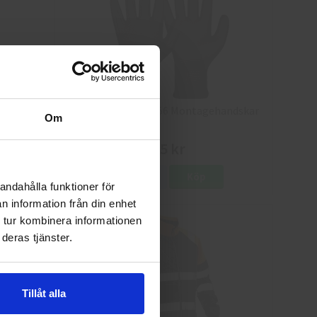
8
Granberg 114.0756 Montagehandskar
Om
25 kr
Info
Köp
andahålla funktioner för
n information från din enhet
 tur kombinera informationen
deras tjänster.
Tillåt alla