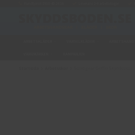
Kundtjänst 0950-40 24 16
Leverans 2-6 arbetsdagar
E
ARBETSKLÄDER
VARSELKLÄDER
ARBETSHAND
VARUMÄRKEN
KAMPANJER
Startsida
Arbetsskor
Solid gear Griffin Skyddsskor