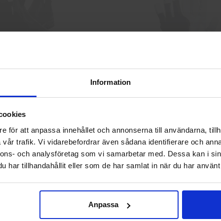
Skyddskängor Chelsea Pro 532
GlovesPro DEX 3 562
Information
2 925 kr
40 kr
Välkommen till skyddsboden.se
cookies
Jag handlar som
Info
Köp
Info
Köp
e för att anpassa innehållet och annonserna till användarna, tillh
vår trafik. Vi vidarebefordrar även sådana identifierare och anna
nnons- och analysföretag som vi samarbetar med. Dessa kan i sin
Privat
Företag
har tillhandahållit eller som de har samlat in när du har använt 
Anpassa