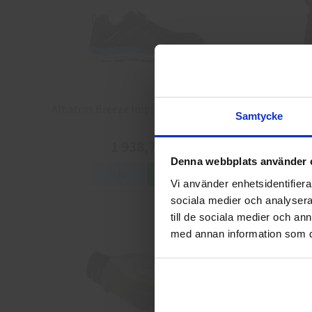
Albatros Breeze Impulse QL Skyddsskor
Arbesko 
Samtycke
1 938,75 kr
Denna webbplats använder 
Info
Köp
Vi använder enhetsidentifierar
sociala medier och analysera 
till de sociala medier och a
med annan information som du 