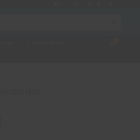
Logga in
Moms visas:
Inkl
Exkl
0
ÖRING
VERKTYG/VERKSTAD
 Skyddsskor
r