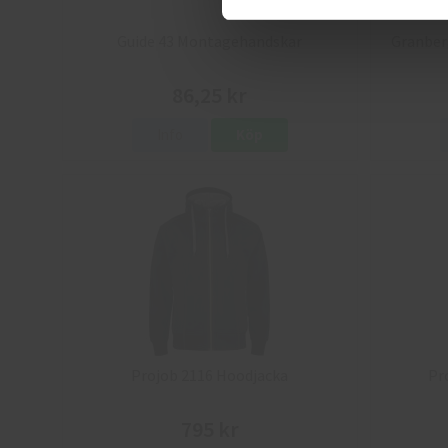
Guide 43 Montagehandskar
Granber
86,25 kr
Info
Köp
Projob 2116 Hoodjacka
Pr
795 kr