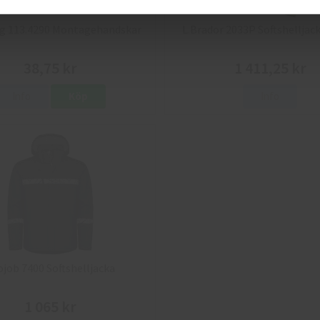
g 113.4290 Montagehandskar
L.Brador 2033P Softshelljack
38,75 kr
1 411,25 kr
Info
Köp
Info
ojob 7400 Softshelljacka
1 065 kr