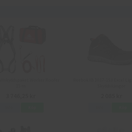
allskyddspaket Worker Roofer
Reebok IB 1037-1S3 Excel Lig
15 m
Skyddskängor
3 746,25 kr
2 085 kr
Info
Köp
Info
Köp