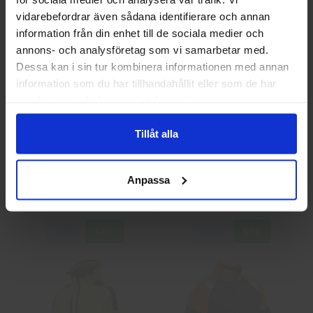
Info
Köp
Info
Köp
Jag handlar som
vidarebefordrar även sådana identifierare och annan
information från din enhet till de sociala medier och
annons- och analysföretag som vi samarbetar med.
Privat
Företag
Dessa kan i sin tur kombinera informationen med annan
information som du har tillhandahållit eller som de har
samlat in när du har använt deras tjänster.
Tillåt alla
Guide 43 Montagehandskar
Granberg 113.4290
Montagehandskar
Anpassa
86,25 kr
38,75 kr
Info
Köp
Info
Köp