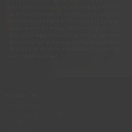
kunskap om vilket skydd som krävs till vad och vi har
därför valt ut märken och modeller som vi vet är både
prisvärda och funktionella. Vi finns alltid tillgängliga
på vår kundtjänst måndag - torsdag mellan 09:00-11.30
13.30-15:30 fredag 09:00-11:30. Har ni några frågor eller
synpunkter skall ni inte tveka att ringa eller maila oss
så hjälper vi er. Vi står för bred kunskap bra priser och
blixtsnabba leveranser.
KONTAKTA OSS
Tel: 0950-402416
Mån-Tor kl 09:00-11:30 & 13:00-15:30
Fre kl 09:00-11:30
info@skyddsboden.se