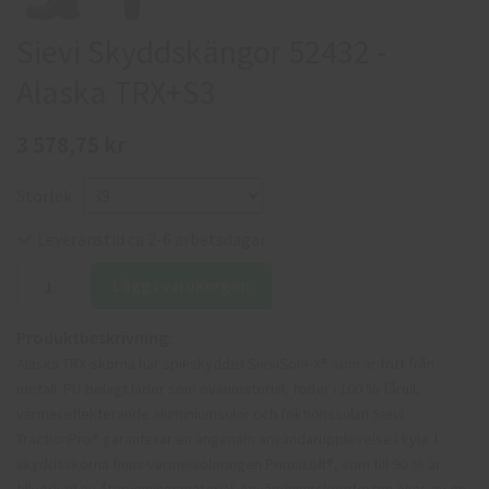
Sievi Skyddskängor 52432 -
Alaska TRX+S3
3 578,75 kr
Storlek
Leveranstid ca 2-6 arbetsdagar
Lägg i varukorgen
Produktbeskrivning:
Alaska TRX-skorna har spikskyddet SieviSole-X® som är fritt från
metall. PU-belagt läder som ovanmaterial, foder i 100 % fårull,
värmereflekterande aluminiumsulor och friktionssulan Sievi
TractionPro® garanterar en angenäm användarupplevelse i kyla. I
skyddsskorna finns värmeisoleringen PrimaLoft®, som till 90 % är
tillverkad av återvinningsmaterial. Användningskomforten ökas av en