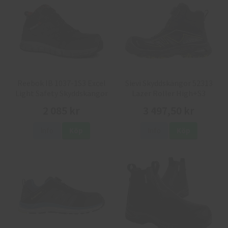
Reebok IB 1037-1S3 Excel
Sievi Skyddskängor 52313
Light Safety Skyddskängor
Lazer Roller High+S3
2 085 kr
3 497,50 kr
Info
Köp
Info
Köp