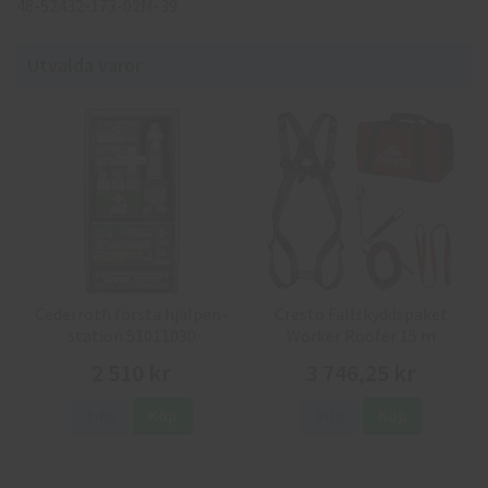
48-52432-173-02M-39
Utvalda varor
Cederroth första hjälpen-
Cresto Fallskyddspaket
station 51011030
Worker Roofer 15 m
2 510 kr
3 746,25 kr
Info
Köp
Info
Köp