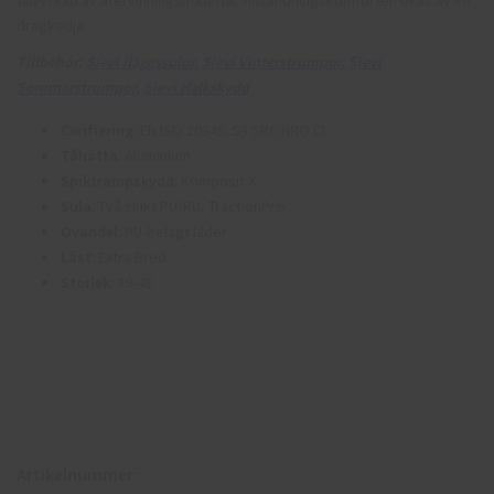
dragkedja.
Tillbehör:
Sievi iläggssulor
,
Sievi Vinterstrumpor
,
Sievi
Sommarstrumpor
,
Sievi Halkskydd
Cerifiering
: EN ISO 20345: S3 SRC HRO CI
Tåhätta
: Aluminium
Spiktrampskydd
: Komposit X
Sula
: Två skikt PU/RU, TractionPro
Ovandel
: PU-belagt läder
Läst
: Extra Bred
Storlek
: 39-48
Artikelnummer: