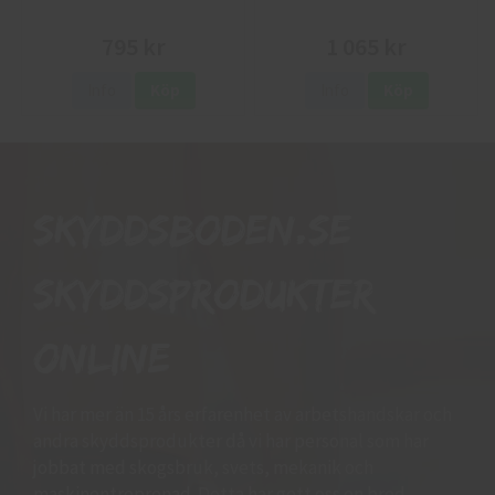
795 kr
1 065 kr
Info
Köp
Info
Köp
Skyddsboden.se
skyddsprodukter
online
Vi har mer än 15 års erfarenhet av arbetshandskar och
andra skyddsprodukter då vi har personal som har
jobbat med skogsbruk, svets, mekanik och
maskinentreprenad. Detta har gett oss en bred