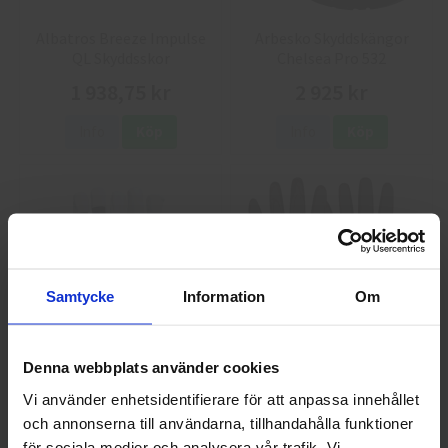
Albatros Breeze Impulse
Arbesko Skyddskängor
QL Skyddsskor
Chelsea Pro 532
1 938,75 kr
2 925 kr
Info
Köp
Info
Köp
Samtycke
Information
Om
GlovesPro DEX 3 5628
Granberg 114.0756
Denna webbplats använder cookies
Montagehandskar
Vi använder enhetsidentifierare för att anpassa innehållet
40 kr
25 kr
och annonserna till användarna, tillhandahålla funktioner
Välkommen till skyddsboden.se
för sociala medier och analysera vår trafik. Vi