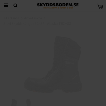
Startsida
Arbetsskor
Sievi Skyddskängor 52432 - Alaska TRX+S3