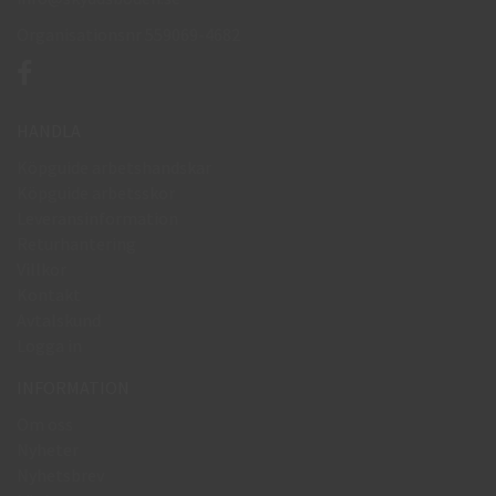
Organisationsnr 559069-4682
HANDLA
Köpguide arbetshandskar
Köpguide arbetsskor
Leveransinformation
Returhantering
Villkor
Kontakt
Avtalskund
Logga in
INFORMATION
Om oss
Nyheter
Nyhetsbrev