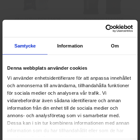
GlovesPro DEX 3 5628
Granberg 114.0756
Montagehandskar
40 kr
25 kr
Samtycke
Information
Om
Info
Köp
Info
Köp
Denna webbplats använder cookies
Vi använder enhetsidentifierare för att anpassa innehållet
och annonserna till användarna, tillhandahålla funktioner
Välkommen till skyddsboden.se
för sociala medier och analysera vår trafik. Vi
Jag handlar som
vidarebefordrar även sådana identifierare och annan
information från din enhet till de sociala medier och
annons- och analysföretag som vi samarbetar med.
Privat
Företag
Guide 43 Montagehandskar
Granberg 113.4290
Dessa kan i sin tur kombinera informationen med annan
Montagehandskar
information som du har tillhandahållit eller som de har
86,25 kr
38,75 kr
samlat in när du har använt deras tjänster.