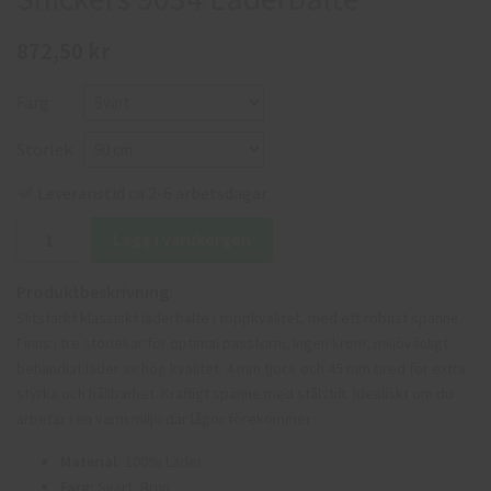
872,50 kr
Färg
Storlek
Leveranstid ca 2-6 arbetsdagar
Lägg i varukorgen
Produktbeskrivning:
Slitstarkt klassiskt läderbälte i toppkvalitet, med ett robust spänne.
Finns i tre storlekar för optimal passform. Ingen krom, miljövänligt
behandlat läder av hög kvalitet. 4 mm tjock och 45 mm bred för extra
styrka och hållbarhet. Kraftigt spänne med stålstift. Idealiskt om du
arbetar i en varm miljö där lågor förekommer
Material:
100% Läder
Färg:
Svart, Brun