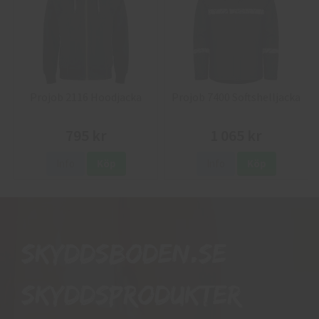
Projob 2116 Hoodjacka
Projob 7400 Softshelljacka
795 kr
1 065 kr
Info
Köp
Info
Köp
Skyddsboden.se
skyddsprodukter