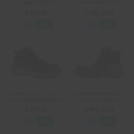
station 51011030
Worker Roofer 15 m
2 510 kr
3 746,25 kr
Info
Köp
Info
Köp
Reebok IB 1037-1S3 Excel
Sievi Skyddskängor 52313
Light Safety Skyddskängor
Lazer Roller High+S3
2 085 kr
3 497,50 kr
Info
Köp
Info
Köp