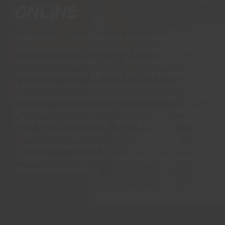
online
Vi har mer än 15 års erfarenhet av arbetshandskar och
andra skyddsprodukter då vi har personal som har
jobbat med skogsbruk, svets, mekanik och
maskinentreprenad. Detta har gett oss en bred
kunskap om vilket skydd som krävs till vad och vi har
därför valt ut märken och modeller som vi vet är både
prisvärda och funktionella. Vi finns alltid tillgängliga
på vår kundtjänst måndag - torsdag mellan 09:00-11.30
13.30-15:30 fredag 09:00-11:30. Har ni några frågor eller
synpunkter skall ni inte tveka att ringa eller maila oss
så hjälper vi er. Vi står för bred kunskap bra priser och
blixtsnabba leveranser.