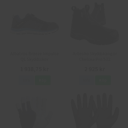
Albatros Breeze Impulse
Arbesko Skyddskängor
QL Skyddsskor
Chelsea Pro 532
1 938,75 kr
2 925 kr
Info
Köp
Info
Köp