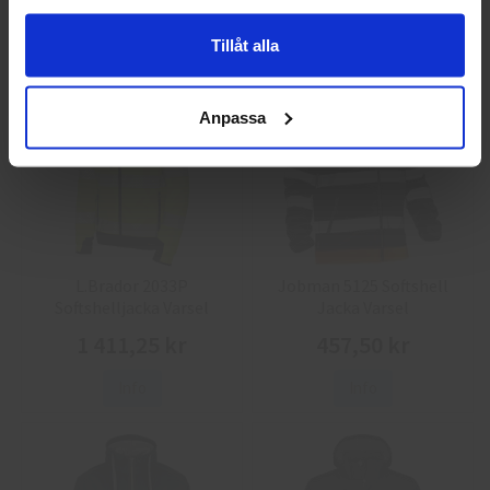
Info
Köp
Info
Köp
Tillåt alla
Anpassa
L.Brador 2033P
Jobman 5125 Softshell
Softshelljacka Varsel
Jacka Varsel
1 411,25 kr
457,50 kr
Info
Info