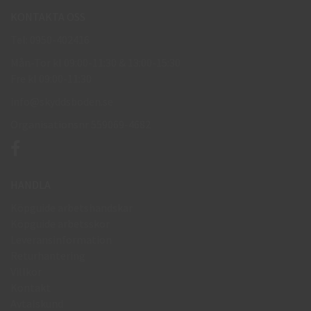
KONTAKTA OSS
Tel: 0950-402416
Mån-Tor kl 09:00-11:30 & 13:00-15:30
Fre kl 09:00-11:30
info@skyddsboden.se
Organisationsnr 559069-4682
HANDLA
Köpguide arbetshandskar
Köpguide arbetsskor
Leveransinformation
Returhantering
Villkor
Kontakt
Avtalskund