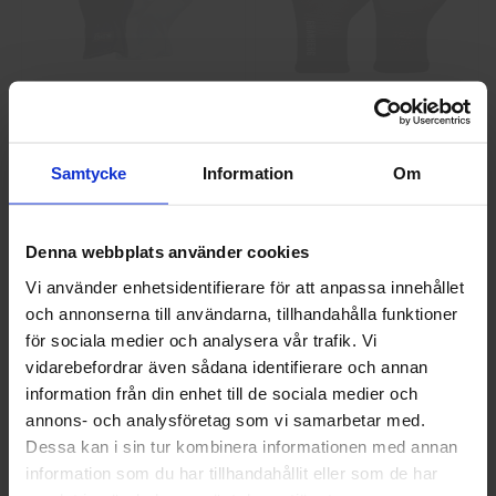
GlovesPro DEX 3 5628
Granberg 114.0756
Montagehandskar
40 kr
25 kr
Samtycke
Information
Om
Info
Köp
Info
Köp
Denna webbplats använder cookies
Vi använder enhetsidentifierare för att anpassa innehållet
och annonserna till användarna, tillhandahålla funktioner
Välkommen till skyddsboden.se
för sociala medier och analysera vår trafik. Vi
Jag handlar som
vidarebefordrar även sådana identifierare och annan
information från din enhet till de sociala medier och
annons- och analysföretag som vi samarbetar med.
Privat
Företag
Dessa kan i sin tur kombinera informationen med annan
Guide 43 Montagehandskar
Granberg 113.4290
Montagehandskar
information som du har tillhandahållit eller som de har