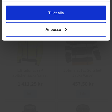
samlat in när du har använt deras tjänster.
86,25 kr
38,75 kr
Info
Köp
Info
Köp
Tillåt alla
Anpassa
L.Brador 2033P
Jobman 5125 Softshell
Softshelljacka Varsel
Jacka Varsel
1 411,25 kr
457,50 kr
Info
Info