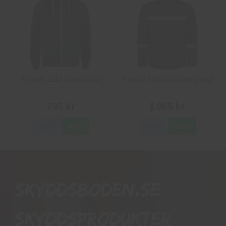
Projob 2116 Hoodjacka
Projob 7400 Softshelljacka
795 kr
1 065 kr
Info
Köp
Info
Köp
Skyddsboden.se
skyddsprodukter