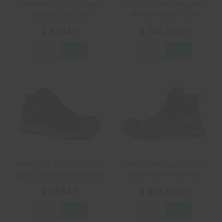
Cederroth första hjälpen-
Cresto Fallskyddspaket
station 51011030
Worker Roofer 15 m
2 510 kr
3 746,25 kr
Info
Köp
Info
Köp
Reebok IB 1037-1S3 Excel
Sievi Skyddskängor 52313
Light Safety Skyddskängor
Lazer Roller High+S3
2 085 kr
3 497,50 kr
Info
Köp
Info
Köp