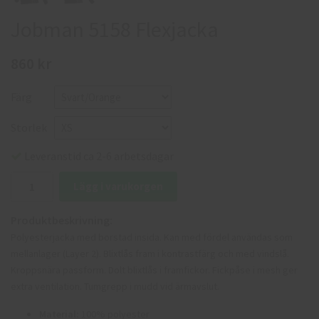
Jobman 5158 Flexjacka
860 kr
Färg
Storlek
Leveranstid ca 2-6 arbetsdagar
Lägg i varukorgen
Produktbeskrivning:
Polyesterjacka med borstad insida. Kan med fördel användas som
mellanlager (Layer 2). Blixtlås fram i kontrastfärg och med vindslå.
Kroppsnära passform. Dolt blixtlås i framfickor. Fickpåse i mesh ger
extra ventilation. Tumgrepp i mudd vid ärmavslut.
Material:
100% polyester