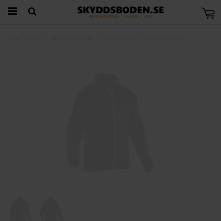
Startsida
Arbetskläder
Jobman 5158 Flexjacka