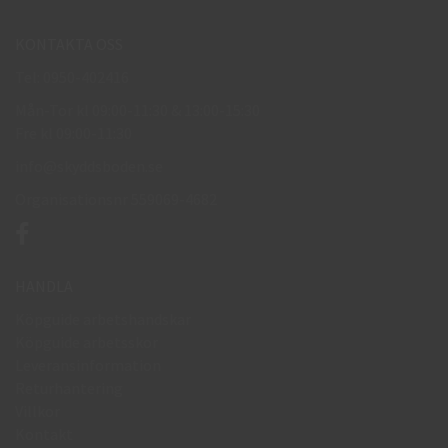
KONTAKTA OSS
Tel: 0950-402416
Mån-Tor kl 09:00-11:30 & 13:00-15:30
Fre kl 09:00-11:30
info@skyddsboden.se
Organisationsnr 559069-4682
HANDLA
Köpguide arbetshandskar
Köpguide arbetsskor
Leveransinformation
Returhantering
Villkor
Kontakt