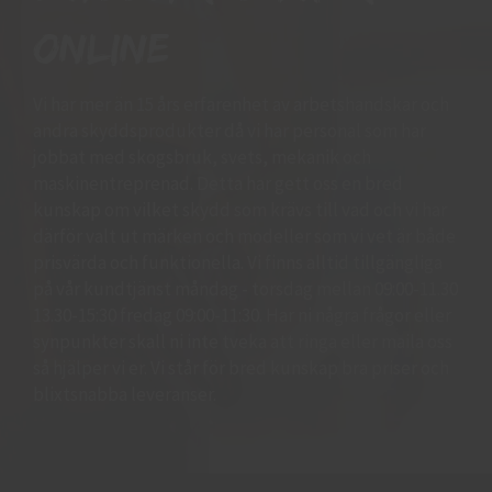
online
Vi har mer än 15 års erfarenhet av arbetshandskar och
andra skyddsprodukter då vi har personal som har
jobbat med skogsbruk, svets, mekanik och
maskinentreprenad. Detta har gett oss en bred
kunskap om vilket skydd som krävs till vad och vi har
därför valt ut märken och modeller som vi vet är både
prisvärda och funktionella. Vi finns alltid tillgängliga
på vår kundtjänst måndag - torsdag mellan 09:00-11.30
13.30-15:30 fredag 09:00-11:30. Har ni några frågor eller
synpunkter skall ni inte tveka att ringa eller maila oss
så hjälper vi er. Vi står för bred kunskap bra priser och
blixtsnabba leveranser.