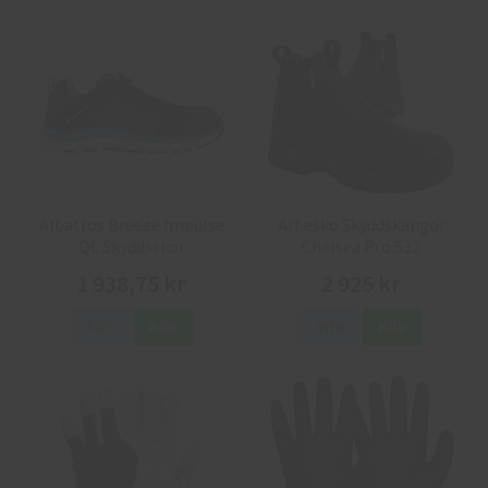
Albatros Breeze Impulse
Arbesko Skyddskängor
QL Skyddsskor
Chelsea Pro 532
1 938,75 kr
2 925 kr
Info
Köp
Info
Köp