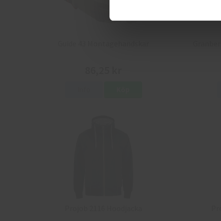
Guide 43 Montagehandskar
Granber
86,25 kr
Info
Köp
Projob 2116 Hoodjacka
Pr