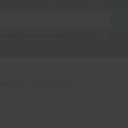
Logga in
Moms visas:
Inkl
Exkl
0
ÖRING
VERKTYG/VERKSTAD
rshorts Core Stretch