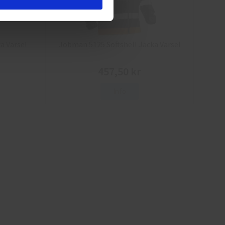
a Varsel
Jobman 5125 Softshell Jacka Varsel
457,50 kr
Info