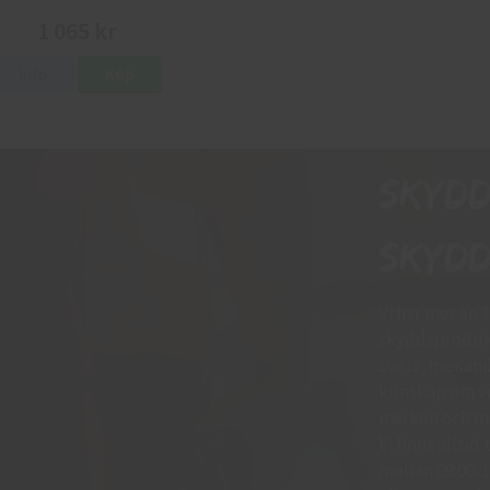
1 065 kr
Info
Köp
Skyd
skydd
Vi har mer än 
skyddsprodukt
svets, mekani
kunskap om vil
märken och mo
Vi finns allti
mellan 09:00-11