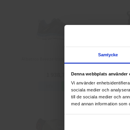
Samtycke
Albatros Breeze Impulse QL Skyddsskor
Arbesko 
1 938,75 kr
Denna webbplats använder 
Vi använder enhetsidentifierar
Info
Köp
sociala medier och analysera 
till de sociala medier och a
med annan information som du 