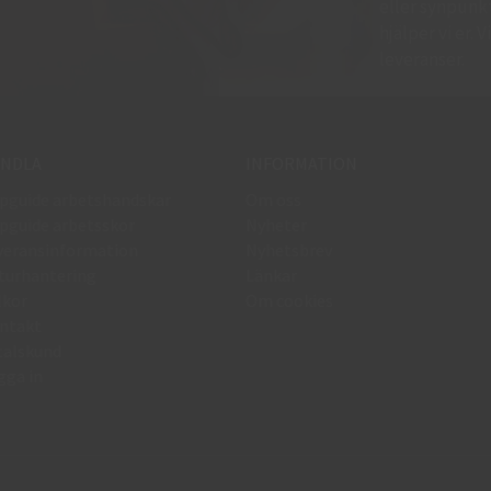
eller synpunkte
hjälper vi er.
leveranser.
NDLA
INFORMATION
pguide arbetshandskar
Om oss
pguide arbetsskor
Nyheter
veransinformation
Nyhetsbrev
turhantering
Länkar
lkor
Om cookies
ntakt
talskund
gga in