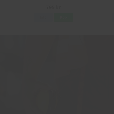
795 kr
Info
Köp