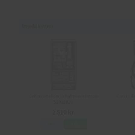
Utvalda varor
Cederroth första hjälpen-station
Cresto F
51011030
2 510 kr
Info
Köp