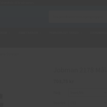
nhetsfrakt 88 kr ink moms
SKAR
ARBETSSKOR
PERSONLIGT SKYDD
HANDRENG
ore Stretch
Jobman 2178 Måla
703,75 kr
Färg
Storlek