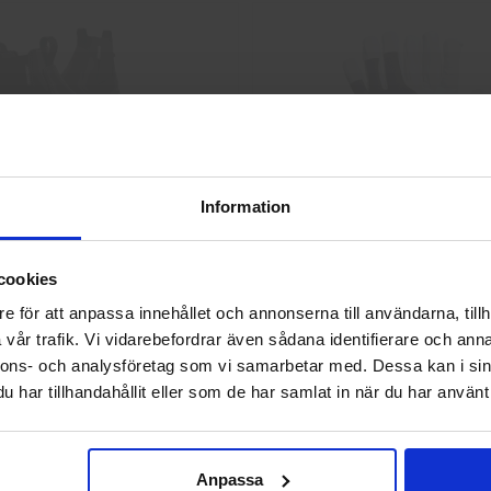
Information
Skyddskängor Chelsea Pro 532
GlovesPro DEX 3 562
Välkommen till skyddsboden.se
2 925 kr
40 kr
cookies
Jag handlar som
e för att anpassa innehållet och annonserna till användarna, tillh
Info
Köp
Info
Köp
vår trafik. Vi vidarebefordrar även sådana identifierare och anna
nnons- och analysföretag som vi samarbetar med. Dessa kan i sin
Privat
Företag
har tillhandahållit eller som de har samlat in när du har använt 
Anpassa