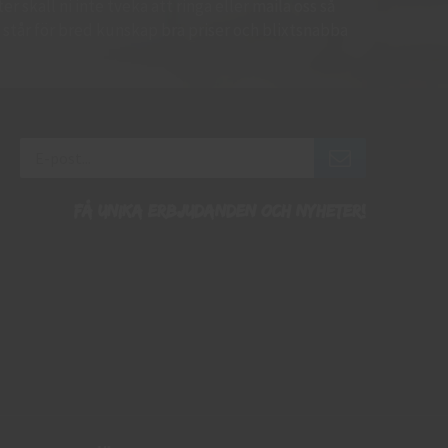
r skall ni inte tveka att ringa eller maila oss så
 Vi står för bred kunskap bra priser och blixtsnabba
Få unika erbjudanden och nyheter!