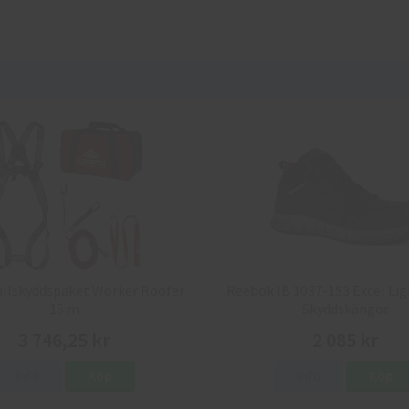
allskyddspaket Worker Roofer
Reebok IB 1037-1S3 Excel Lig
15 m
Skyddskängor
3 746,25 kr
2 085 kr
Info
Köp
Info
Köp