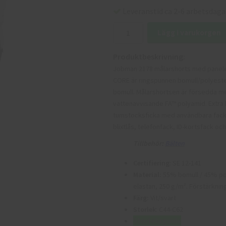
Leveranstid ca 2-6 arbetsdaga
Lägg i varukorgen
Produktbeskrivning:
Jobman 2178 målarshorts med paneler 
CORE är ringspunnen bomull/polyester
bomull. Målarshortsen är försedda me
vattenavvisande FA™ polyamid. Extra h
tumstocksficka med användbara fack 
blixtlås, telefonfack, ID-kortsfack och
Tillbehör:
B
älten
Certifiering
: SE 12-141
Material:
55% bomull / 45% po
elastan, 250 g/m². Förstärkni
Färg:
Vit/svart
Storlek
: C44-C62
Storleksguide