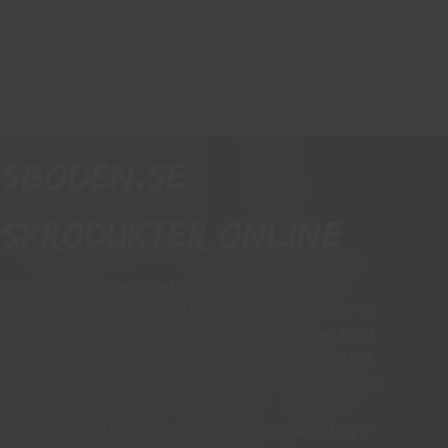
dsboden.se
sprodukter online
15 års erfarenhet av arbetshandskar och andra
er då vi har personal som har jobbat med skogsbruk,
k och maskinentreprenad. Detta har gett oss en bred
ket skydd som krävs till vad och vi har därför valt ut
deller som vi vet är både prisvärda och funktionella.
d tillgängliga på vår kundtjänst måndag - torsdag
.30 13.30-15:30 fredag 09:00-11:30. Har ni några frågor