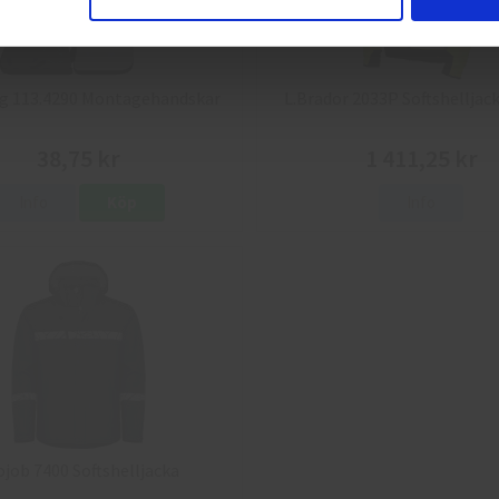
g 113.4290 Montagehandskar
L.Brador 2033P Softshelljack
38,75 kr
1 411,25 kr
Info
Köp
Info
ojob 7400 Softshelljacka