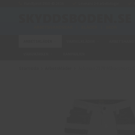
Kundtjänst 0950-40 24 16
Leverans 2-6 arbetsdagar
E
ARBETSKLÄDER
VARSELKLÄDER
ARBETSHAND
VARUMÄRKEN
KAMPANJER
Startsida
Arbetskläder
Jobman 2178 Målarshorts C