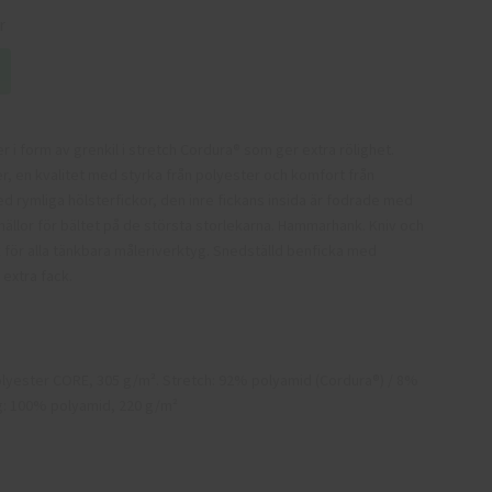
r
i form av grenkil i stretch Cordura® som ger extra rölighet.
, en kvalitet med styrka från polyester och komfort från
d rymliga hölsterfickor, den inre fickans insida är fodrade med
ällor för bältet på de största storlekarna. Hammarhank. Kniv och
för alla tänkbara måleriverktyg. Snedställd benficka med
 extra fack.
lyester CORE, 305 g/m². Stretch: 92% polyamid (Cordura®) / 8%
ng: 100% polyamid, 220 g/m²