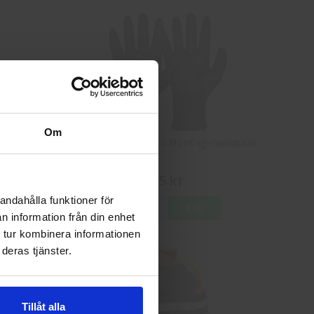
Om
8
Granberg 114.0756 Montagehandskar
25 kr
andahålla funktioner för
Info
Köp
n information från din enhet
 tur kombinera informationen
deras tjänster.
Tillåt alla