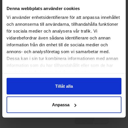
Denna webbplats använder cookies
Vi använder enhetsidentifierare för att anpassa innehållet
och annonserna till användarna, tillhandahålla funktioner
Välkommen till skyddsboden.se
för sociala medier och analysera vår trafik. Vi
Jag handlar som
GlovesPro DEX 3 5628
Granberg 114.0756
vidarebefordrar även sådana identifierare och annan
Montagehandskar
information från din enhet till de sociala medier och
annons- och analysföretag som vi samarbetar med.
40 kr
25 kr
Privat
Företag
Dessa kan i sin tur kombinera informationen med annan
Info
Köp
Info
Köp
information som du har tillhandahållit eller som de har
samlat in när du har använt deras tjänster.
Tillåt alla
Anpassa