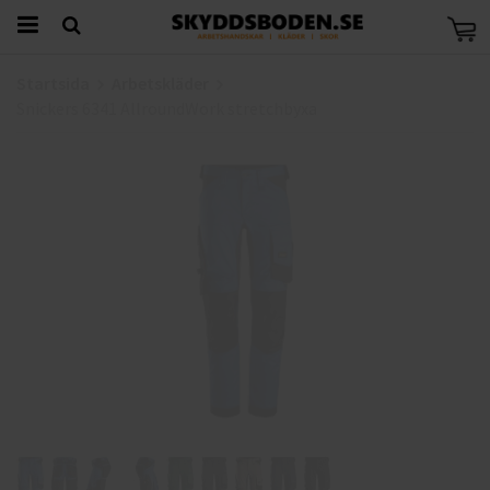
Startsida
Arbetskläder
Snickers 6341 AllroundWork stretchbyxa