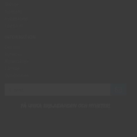
Villkor
Kontakt
Avtalskund
Logga in
INFORMATION
Om oss
Nyheter
Nyhetsbrev
Länkar
Om cookies
Få unika erbjudanden och nyheter!