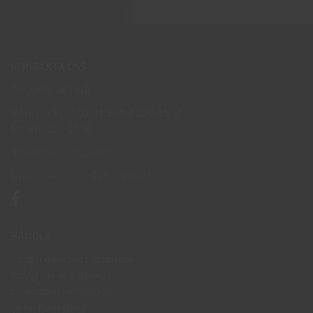
KONTAKTA OSS
Tel: 0950-402416
Mån-Tor kl 09:00-11:30 & 13:00-15:30
Fre kl 09:00-11:30
info@skyddsboden.se
Organisationsnr 559069-4682
HANDLA
Köpguide arbetshandskar
Köpguide arbetsskor
Leveransinformation
Returhantering