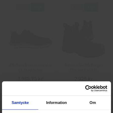
Info
Köp
Info
Köp
Albatros Breeze Impulse
Arbesko Skyddskängor
QL Skyddsskor
Chelsea Pro 532
1 938,75 kr
2 925 kr
Info
Köp
Info
Köp
Samtycke
Information
Om