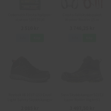
Cederroth första hjälpen-
Cresto Fallskyddspaket
station 51011030
Worker Roofer 15 m
2 510 kr
3 746,25 kr
Info
Köp
Info
Köp
Reebok IB 1037-1S3 Excel
Sievi Skyddskängor 52313
Light Safety Skyddskängor
Lazer Roller High+S3
2 085 kr
3 497,50 kr