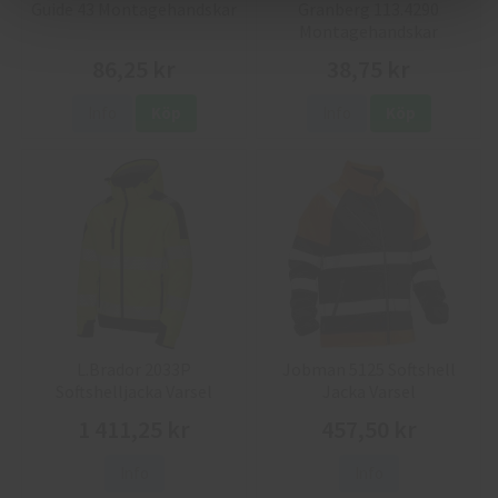
Guide 43 Montagehandskar
Granberg 113.4290
Montagehandskar
86,25 kr
38,75 kr
Info
Köp
Info
Köp
L.Brador 2033P
Jobman 5125 Softshell
Softshelljacka Varsel
Jacka Varsel
1 411,25 kr
457,50 kr
Info
Info