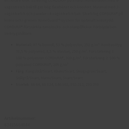
en renare look. Stretchig CORDURA® på knäna i kombination med 4-
vägsstretch baktill ger hög flexibilitet och komfort. Material med 2-
vägsstretch och paneler i 4-vägsstretch bak. Stretchig CORDURA® på
knäna och i grenen. KneeGuard™-system för optimalt knäskydd.
CORDURA®-förstärkta tumstocks- och utanpåfickor. Förböjda ben.
Verktygshållare.
Material:
47 % bomull, 53 % polyester, 251 g/m². Kontrasttyg:
91,5 % polyamid, 8,5 % elastan, 250 g/m². Förstärkning 1:
100 % polyester CORDURA®, 320 g/m². Förstärkning 2: 100 %
polyamid CORDURA®, 205 g/m²
Färg:
Kungsblå/Svart, Khaki/Svart, Skogsgrön/Svart,
Stålgrå/Svart, Marin/Svart, Svart/Svart
Storlek
: 44-64, 88-124, 146-162, 192-212, 250-258
Artikelnummer:
63415604044