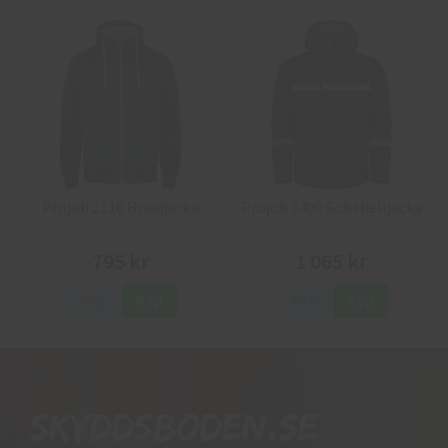
Projob 2116 Hoodjacka
Projob 7400 Softshelljacka
795 kr
1 065 kr
Info
Köp
Info
Köp
Skyddsboden.se