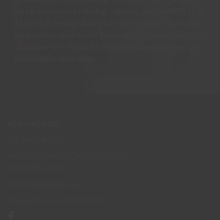
på vår kundtjänst måndag - torsdag mellan 09:00-11.30
13.30-15:30 fredag 09:00-11:30. Har ni några frågor eller
synpunkter skall ni inte tveka att ringa eller maila oss
så hjälper vi er. Vi står för bred kunskap bra priser och
blixtsnabba leveranser.
KONTAKTA OSS
Tel: 0950-402416
Mån-Tor kl 09:00-11:30 & 13:00-15:30
Fre kl 09:00-11:30
info@skyddsboden.se
Organisationsnr 559069-4682