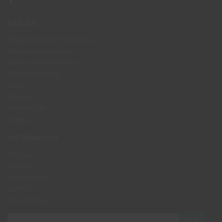
HANDLA
Köpguide arbetshandskar
Köpguide arbetsskor
Leveransinformation
Returhantering
Villkor
Kontakt
Avtalskund
Logga in
INFORMATION
Om oss
Nyheter
Nyhetsbrev
Länkar
Om cookies