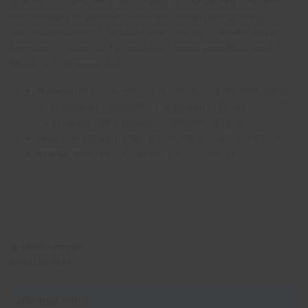
skärning som kombinerar ventilerande stretchtyg med CORDURA®-
förstärkningar för optimal rörelsefrihet, temperaturreglering,
slitstyrka och komfort. Förstärkt med stretchig CORDURA® ripstop.
KneeGuard™-knäskydd. Förböjda ben. Elastisk utanpåficka med
blixtlåsfack. Integrerat bälte.
Material:
65 % polyester, 35 % bomull 200 g/m². Kontrasttyg:
88 % polyamid CORDURA®, 12 % elastan, 270 g/m2.
Förstärkning: 100 % polyamid CORDURA®, 205 g/m².
Färg:
Chiliröd/Svart, Stålgrå/Svart, Marin/Svart, Svart/Svart
Storlek
: 44-64, 88-124, 146-162, 192-212, 250-258
Artikelnummer:
69031604044
Utvalda varor