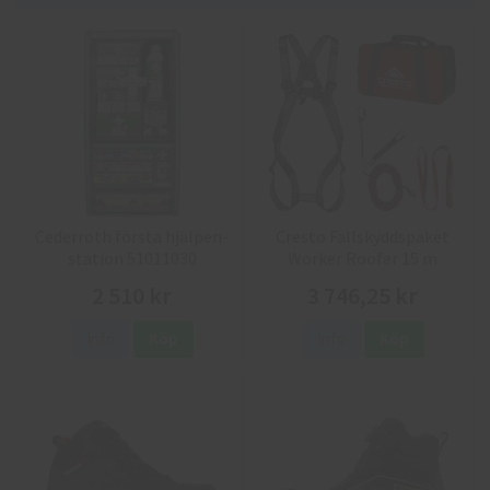
Cederroth första hjälpen-
Cresto Fallskyddspaket
station 51011030
Worker Roofer 15 m
2 510 kr
3 746,25 kr
Info
Köp
Info
Köp