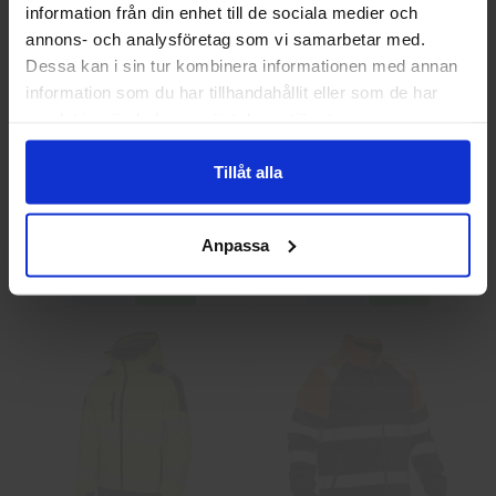
information från din enhet till de sociala medier och
annons- och analysföretag som vi samarbetar med.
Privat
Företag
Dessa kan i sin tur kombinera informationen med annan
information som du har tillhandahållit eller som de har
samlat in när du har använt deras tjänster.
Tillåt alla
Guide 43 Montagehandskar
Granberg 113.4290
Montagehandskar
86,25 kr
38,75 kr
Anpassa
Info
Köp
Info
Köp