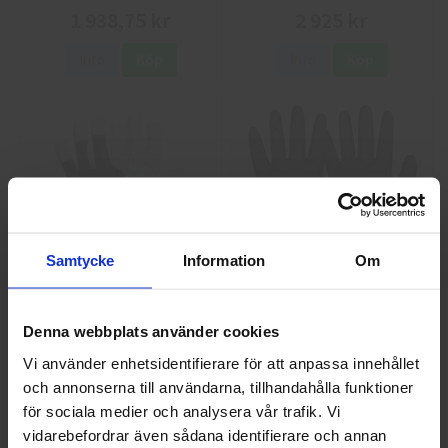
1 938,75 kr
2 925 kr
Info
Köp
Info
Köp
Samtycke
Information
Om
GlovesPro DEX 3 5628
Granberg 114.0756
Montagehandskar
Denna webbplats använder cookies
40 kr
25 kr
Vi använder enhetsidentifierare för att anpassa innehållet
Info
Köp
Info
Köp
och annonserna till användarna, tillhandahålla funktioner
Välkommen till skyddsboden.se
för sociala medier och analysera vår trafik. Vi
Jag handlar som
vidarebefordrar även sådana identifierare och annan