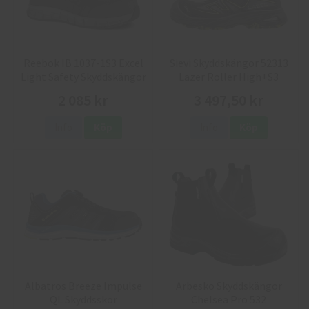
Reebok IB 1037-1S3 Excel
Sievi Skyddskängor 52313
Light Safety Skyddskängor
Lazer Roller High+S3
2 085 kr
3 497,50 kr
Info
Köp
Info
Köp
Albatros Breeze Impulse
Arbesko Skyddskängor
QL Skyddsskor
Chelsea Pro 532