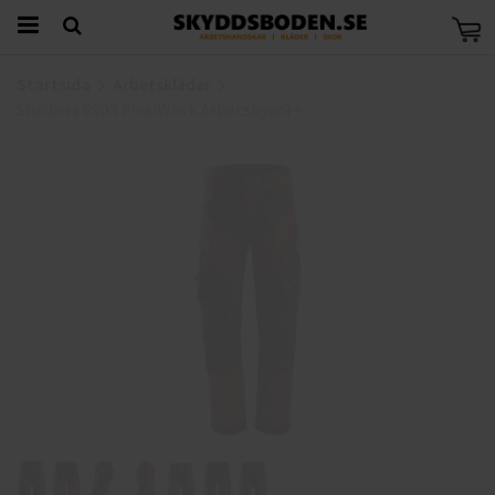
Startsida
Arbetskläder
Snickers 6903 FlexiWork Arbetsbyxor+