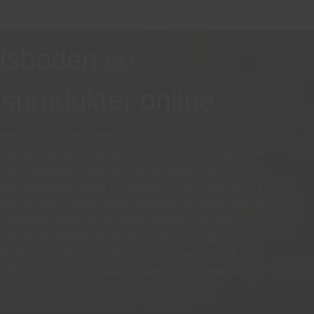
dsboden.se
sprodukter online
15 års erfarenhet av arbetshandskar och andra
er då vi har personal som har jobbat med skogsbruk,
k och maskinentreprenad. Detta har gett oss en bred
ket skydd som krävs till vad och vi har därför valt ut
deller som vi vet är både prisvärda och funktionella.
d tillgängliga på vår kundtjänst måndag - torsdag
.30 13.30-15:30 fredag 09:00-11:30. Har ni några frågor
r skall ni inte tveka att ringa eller maila oss så
 Vi står för bred kunskap bra priser och blixtsnabba