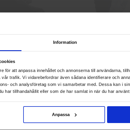
Skyddskängor Chelsea Pro 532
GlovesPro DEX 3 562
Information
2 925 kr
40 kr
Välkommen till skyddsboden.se
Info
Köp
Info
Köp
cookies
Jag handlar som
e för att anpassa innehållet och annonserna till användarna, tillh
vår trafik. Vi vidarebefordrar även sådana identifierare och anna
nnons- och analysföretag som vi samarbetar med. Dessa kan i sin
Privat
Företag
har tillhandahållit eller som de har samlat in när du har använt 
Anpassa
g 113.4290 Montagehandskar
L.Brador 2033P Softshelljack