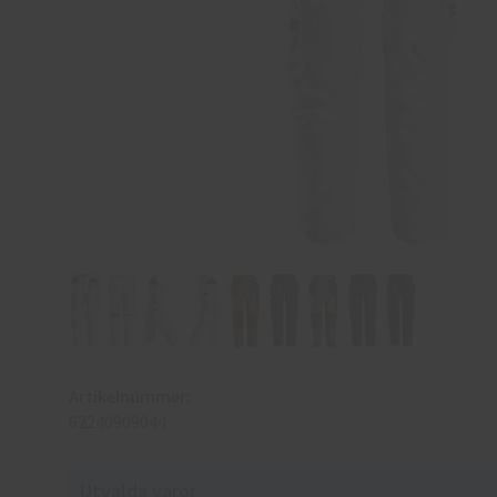
Artikelnummer:
62240909044
Utvalda varor