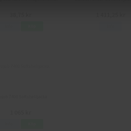
38,75 kr
1 411,25 kr
Info
Köp
Info
ojob 7400 Softshelljacka
1 065 kr
Info
Köp