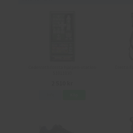
Cederroth första hjälpen-station
Cresto F
51011030
2 510 kr
Info
Köp