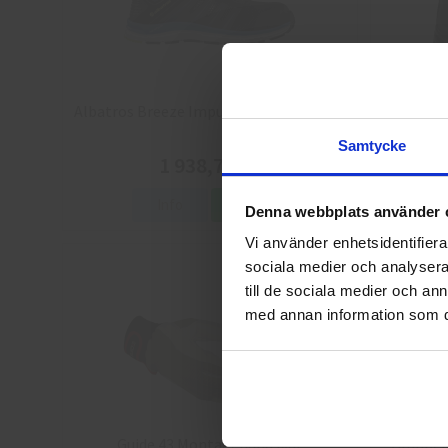
Albatros Breeze Impulse QL Skyddsskor
Arbesko 
Samtycke
1 938,75 kr
Info
Köp
Denna webbplats använder 
Vi använder enhetsidentifierar
sociala medier och analysera 
till de sociala medier och a
med annan information som du 
Guide 43 Montagehandskar
Granber