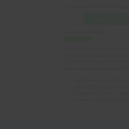
Leveranstid ca 2-6 arbetsdaga
Lägg i varukorgen
Produktbeskrivning:
Storleksguide
Slitstark arbetsbyxa tillverkad för t
Ventilationsöppning bak i knäna. CO
system certifierat enligt EN 14404. K
främre hällor med nyckelhållare och ID
Material:
Huvudtyg: 63 % polye
CORDURA®, 205 g/m². Förstärk
Färg:
Vit/Vit, Svart/Svart, Brun
Storlek
: 44-64, 88-124, 146-162