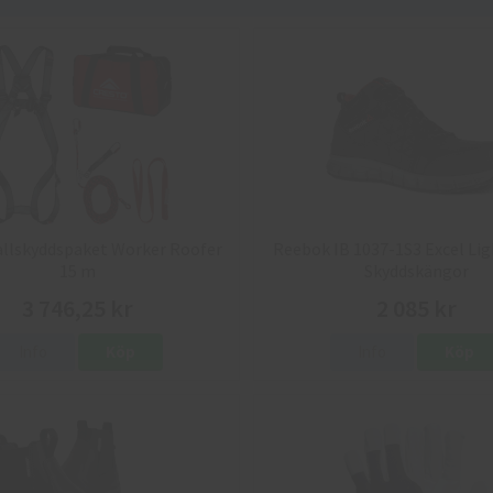
allskyddspaket Worker Roofer
Reebok IB 1037-1S3 Excel Lig
15 m
Skyddskängor
3 746,25 kr
2 085 kr
Info
Köp
Info
Köp