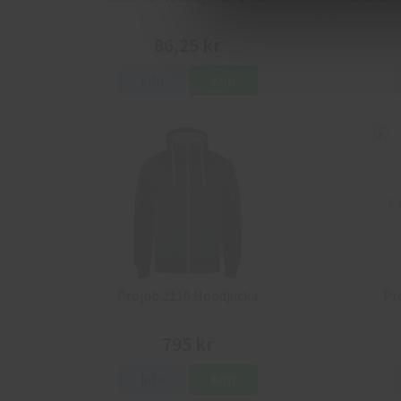
86,25 kr
Info
Köp
Projob 2116 Hoodjacka
Pr
795 kr
Info
Köp