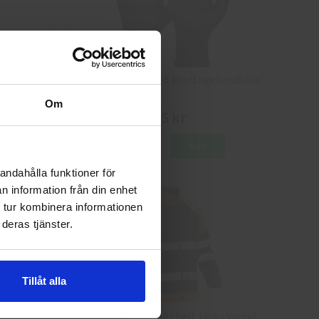
8
Granberg 114.0756 Montagehandskar
Om
25 kr
Info
Köp
andahålla funktioner för
n information från din enhet
 tur kombinera informationen
deras tjänster.
Tillåt alla
a Varsel
Jobman 5125 Softshell Jacka Varsel