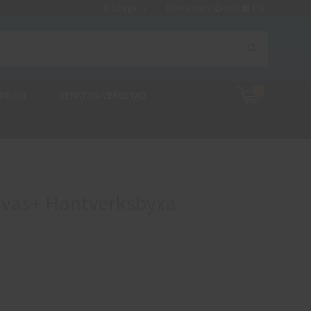
Logga in
Moms visas:
Inkl
Exkl
0
ÖRING
VERKTYG/VERKSTAD
nvas+ Hantverksbyxa