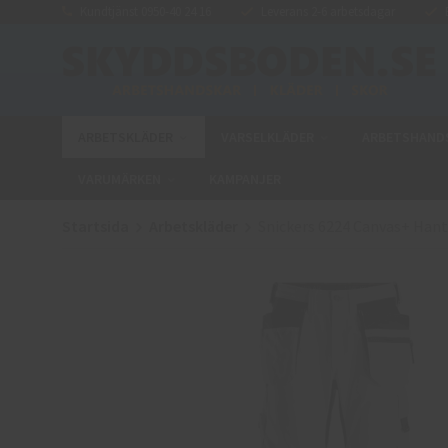
Kundtjänst 0950-40 24 16
Leverans 2-6 arbetsdagar
E
ARBETSKLÄDER
VARSELKLÄDER
ARBETSHAND
VARUMÄRKEN
KAMPANJER
Startsida
Arbetskläder
Snickers 6224 Canvas+ Han