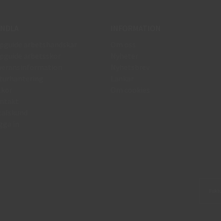
NDLA
INFORMATION
pguide arbetshandskar
Om oss
pguide arbetsskor
Nyheter
veransinformation
Nyhetsbrev
turhantering
Länkar
lkor
Om cookies
ntakt
talskund
gga in