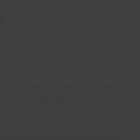
r
ungt byggarbete. Slitstark och bekväm Canvas+.
RDURA®-förstärkning vid knän och underben. KneeGuard® Pro-
lassisk cargoficka med verktygshållare, benficka med knivfäste,
-korthållare. Hölsterfickor.
ster, 37 % bomull 360 g/m². Förstärkning 1: 100 % polyamid
ning 2: 100 % polyester CORDURA®, 320 g/m².
/Svart, Khaki/Svart, Stålgrå/Stålgrå, Marin/Marin
, 192-212, 250-258