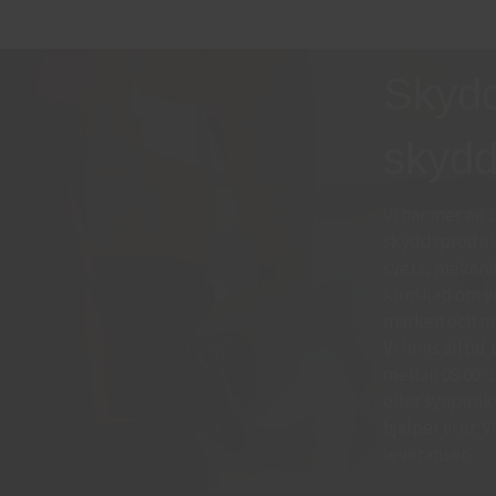
Skyd
skydd
Vi har mer än 
skyddsprodukt
svets, mekani
kunskap om vil
märken och mo
Vi finns allti
mellan 09:00-11
eller synpunkte
hjälper vi er.
leveranser.