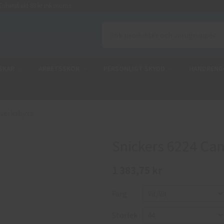
nhetsfrakt 88 kr ink moms
SKAR
ARBETSSKOR
PERSONLIGT SKYDD
HANDRENG
tverksbyxa
Snickers 6224 Ca
1 383,75 kr
Färg
Storlek