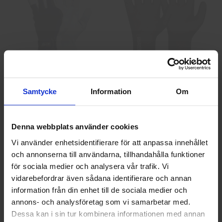
GlovesPro DEX 3 5628
Granberg 114.0756
Montagehandskar
Samtycke
Information
Om
40 kr
25 kr
Info
Köp
Info
Köp
Denna webbplats använder cookies
Vi använder enhetsidentifierare för att anpassa innehållet
och annonserna till användarna, tillhandahålla funktioner
Välkommen till skyddsboden.se
för sociala medier och analysera vår trafik. Vi
Jag handlar som
vidarebefordrar även sådana identifierare och annan
information från din enhet till de sociala medier och
annons- och analysföretag som vi samarbetar med.
Privat
Företag
Dessa kan i sin tur kombinera informationen med annan