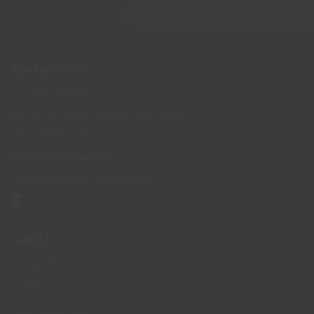
KONTAKTA OSS
Tel: 0950-402416
Mån-Tor kl 09:00-11:30 & 13:00-15:30
Fre kl 09:00-11:30
info@skyddsboden.se
Organisationsnr 559069-4682
HANDLA
Köpguide arbetshandskar
Köpguide arbetsskor
Leveransinformation
Returhantering