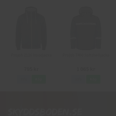
Projob 2116 Hoodjacka
Projob 7400 Softshelljacka
795 kr
1 065 kr
Info
Köp
Info
Köp
Skyddsboden.se