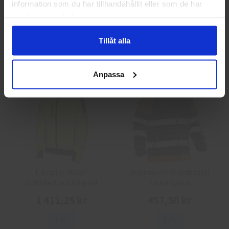
information som du har tillhandahållit eller som de har
Guide 43 Montagehandskar
Granberg 113.4290
samlat in när du har använt deras tjänster.
Montagehandskar
86,25 kr
38,75 kr
Tillåt alla
Info
Köp
Info
Köp
Anpassa
L.Brador 2033P
Jobman 5125 Softshell
Softshelljacka Varsel
Jacka Varsel
1 411,25 kr
457,50 kr
Info
Info