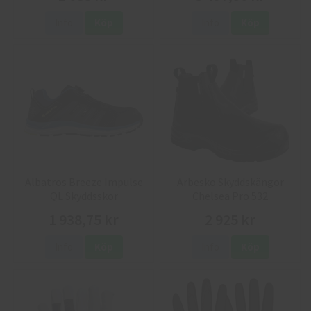
Info
Köp
Info
Köp
Albatros Breeze Impulse
Arbesko Skyddskängor
QL Skyddsskor
Chelsea Pro 532
1 938,75 kr
2 925 kr
Info
Köp
Info
Köp