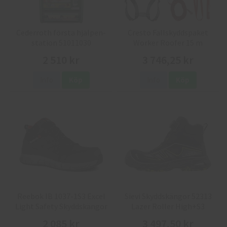
Cederroth första hjälpen-
Cresto Fallskyddspaket
station 51011030
Worker Roofer 15 m
2 510 kr
3 746,25 kr
Info
Köp
Info
Köp
Reebok IB 1037-1S3 Excel
Sievi Skyddskängor 52313
Light Safety Skyddskängor
Lazer Roller High+S3
2 085 kr
3 497,50 kr