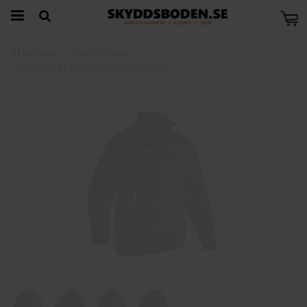
Startsida
Arbetskläder
Jobman 1317 Servicejacka Fodrad