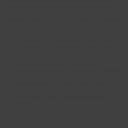
Snickers 6901 skalbyxor. Utformade för att fungera med och utan
arbetsbyxor under. Tejpade sömmar, förböjda ben och ergonomisk
passform för maximal rörelsefrihet. Cordura® förstärkta benslut.
Utformade för att hålla dig torr, året runt. Uppfyller EN343. Vattentäta
2-lagers skalbyxor med tejpade sömmar. Förböjda ben och
ergonomisk passform. Förstärkta vid benslutet med 3 lagers
Cordura®. Långa dragkedjor på sidorna gör det enkelt att ta på och av
byxorna med skor på. Reflekterande detaljer för ökad synlighet och
säkerhet.
Certifiering
: EN 343 – Kläder till skydd mot regn:
Vattengenomträngning klass 3, Beständighet mot vattenånga
klass 3
Material:
Vattentät och ventilerande 100% Polyamid 2-lagers
skaltyg, 145 g/m² 100% polyamid 3-lagers Cordura®
förstärkningar, 315g/m². 100% polyesterfoder 67g/m²
Färg:
Svart
Storlek
: XS-3XL