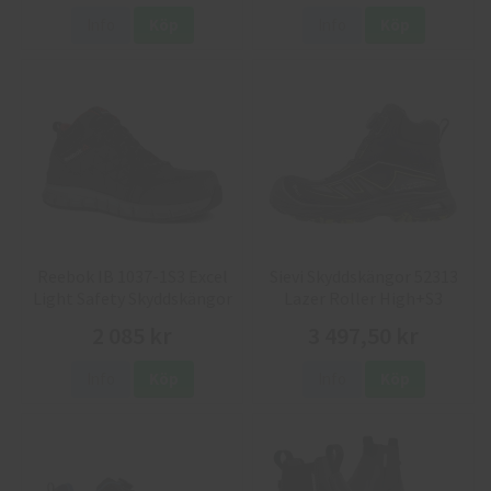
Info
Köp
Info
Köp
Reebok IB 1037-1S3 Excel
Sievi Skyddskängor 52313
Light Safety Skyddskängor
Lazer Roller High+S3
2 085 kr
3 497,50 kr
Info
Köp
Info
Köp