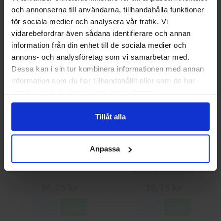
GlovesPro DEX 3 5628
Granberg 114.0756
och annonserna till användarna, tillhandahålla funktioner
Välkommen till skyddsboden.se
Montagehandskar
för sociala medier och analysera vår trafik. Vi
40 kr
25 kr
Jag handlar som
vidarebefordrar även sådana identifierare och annan
information från din enhet till de sociala medier och
Info
Köp
Info
Köp
annons- och analysföretag som vi samarbetar med.
Privat
Företag
Dessa kan i sin tur kombinera informationen med annan
information som du har tillhandahållit eller som de har
samlat in när du har använt deras tjänster.
Tillåt alla
Anpassa
Guide 43 Montagehandskar
Granberg 113.4290
Montagehandskar
86,25 kr
38,75 kr
Info
Köp
Info
Köp