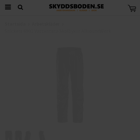
Startsida
Arbetskläder
Snickers 6901 Vattentäta Skalbyxor AllroundWork