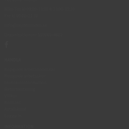
Mån-Tor kl 09:00-11:30 & 13:00-15:30
Fre kl 09:00-11:30
info@skyddsboden.se
Organisationsnr 559069-4682
HANDLA
Köpguide arbetshandskar
Köpguide arbetsskor
Leveransinformation
Returhantering
Villkor
Kontakt
Avtalskund
Logga in
INFORMATION