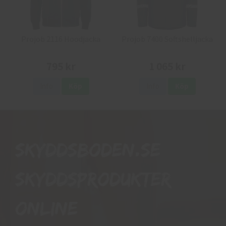
Projob 2116 Hoodjacka
Projob 7400 Softshelljacka
795 kr
1 065 kr
Info
Köp
Info
Köp
Skyddsboden.se
skyddsprodukter
online