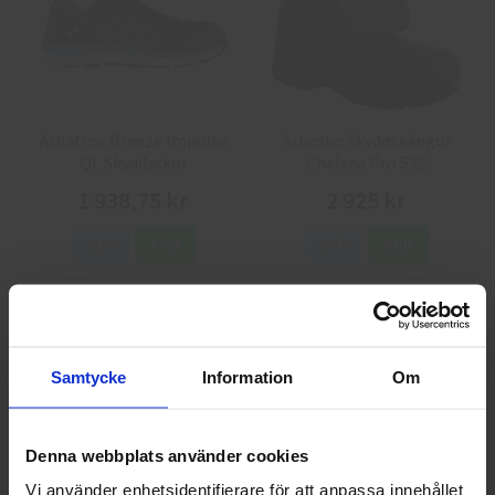
Albatros Breeze Impulse
Arbesko Skyddskängor
QL Skyddsskor
Chelsea Pro 532
1 938,75 kr
2 925 kr
Info
Köp
Info
Köp
Samtycke
Information
Om
Denna webbplats använder cookies
Vi använder enhetsidentifierare för att anpassa innehållet