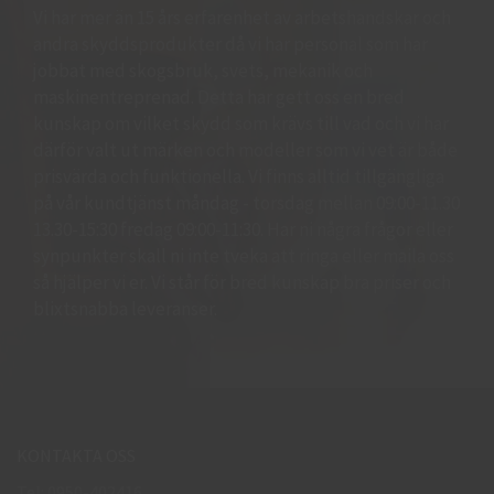
Vi har mer än 15 års erfarenhet av arbetshandskar och
andra skyddsprodukter då vi har personal som har
jobbat med skogsbruk, svets, mekanik och
maskinentreprenad. Detta har gett oss en bred
kunskap om vilket skydd som krävs till vad och vi har
därför valt ut märken och modeller som vi vet är både
prisvärda och funktionella. Vi finns alltid tillgängliga
på vår kundtjänst måndag - torsdag mellan 09:00-11.30
13.30-15:30 fredag 09:00-11:30. Har ni några frågor eller
synpunkter skall ni inte tveka att ringa eller maila oss
så hjälper vi er. Vi står för bred kunskap bra priser och
blixtsnabba leveranser.
KONTAKTA OSS
Tel: 0950-402416