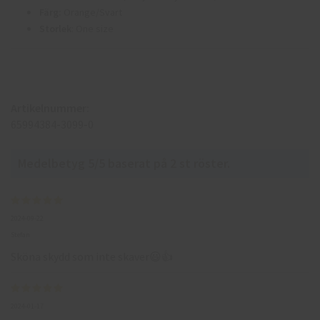
Färg:
Orange/Svart
Storlek
: One size
Artikelnummer:
65994384-3099-0
Medelbetyg
5
/5 baserat på
2
st röster.
2024-09-22
Stefan
Sköna skydd som inte skaver😃👍
2024-01-17