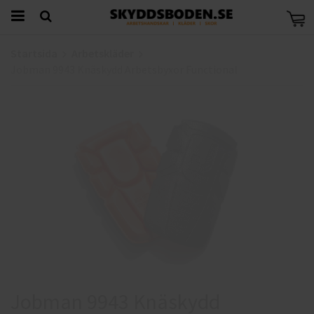
Startsida
Arbetskläder
Jobman 9943 Knäskydd Arbetsbyxor Functional
Jobman 9943 Knäskydd