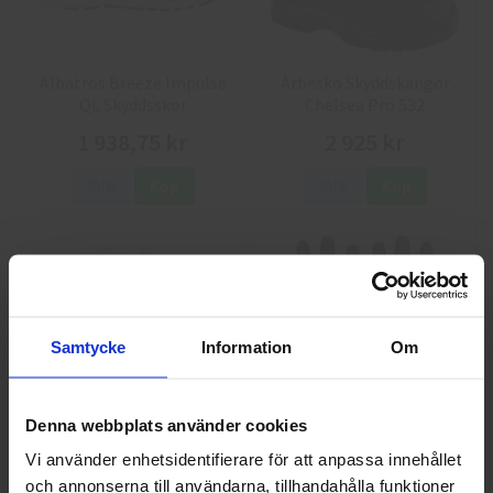
Albatros Breeze Impulse
Arbesko Skyddskängor
QL Skyddsskor
Chelsea Pro 532
1 938,75 kr
2 925 kr
Info
Köp
Info
Köp
Samtycke
Information
Om
Denna webbplats använder cookies
GlovesPro DEX 3 5628
Granberg 114.0756
Vi använder enhetsidentifierare för att anpassa innehållet
Montagehandskar
och annonserna till användarna, tillhandahålla funktioner
Välkommen till skyddsboden.se