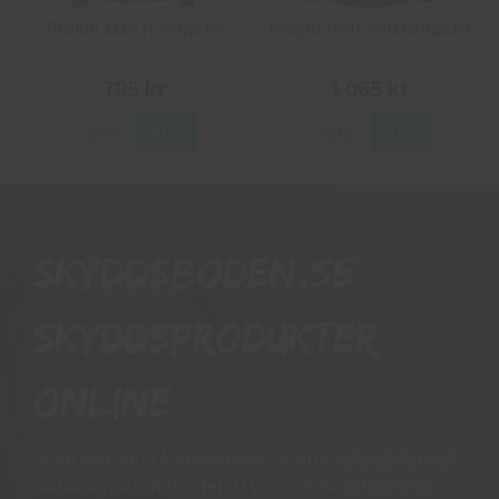
Projob 2116 Hoodjacka
Projob 7400 Softshelljacka
795 kr
1 065 kr
Info
Köp
Info
Köp
Skyddsboden.se
skyddsprodukter
online
Vi har mer än 15 års erfarenhet av arbetshandskar och
andra skyddsprodukter då vi har personal som har