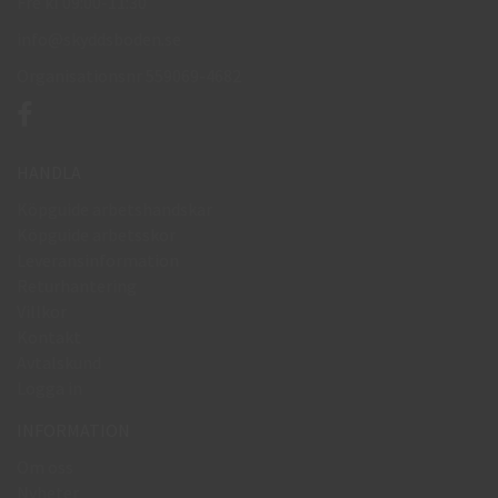
Fre kl 09:00-11:30
info@skyddsboden.se
Organisationsnr 559069-4682
HANDLA
Köpguide arbetshandskar
Köpguide arbetsskor
Leveransinformation
Returhantering
Villkor
Kontakt
Avtalskund
Logga in
INFORMATION
Om oss
Nyheter