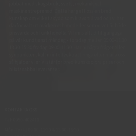
jobbat med skogsbruk, svets, mekanik och
maskinentreprenad. Detta har gett oss en bred
kunskap om vilket skydd som krävs till vad och vi har
därför valt ut märken och modeller som vi vet är både
prisvärda och funktionella. Vi finns alltid tillgängliga
på vår kundtjänst måndag - torsdag mellan 09:00-11.30
13.30-15:30 fredag 09:00-11:30. Har ni några frågor eller
synpunkter skall ni inte tveka att ringa eller maila oss
så hjälper vi er. Vi står för bred kunskap bra priser och
blixtsnabba leveranser.
KONTAKTA OSS
Tel: 0950-402416
Mån-Tor kl 09:00-11:30 & 13:00-15:30