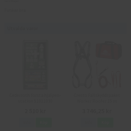
Lars Mikael
Funkar bra
Utvalda varor
Cederroth första hjälpen-
Cresto Fallskyddspaket
station 51011030
Worker Roofer 15 m
2 510 kr
3 746,25 kr
Info
Köp
Info
Köp