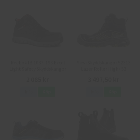
Reebok IB 1037-1S3 Excel
Sievi Skyddskängor 52313
Light Safety Skyddskängor
Lazer Roller High+S3
2 085 kr
3 497,50 kr
Info
Köp
Info
Köp