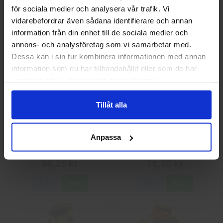
40 kr
25 kr
för sociala medier och analysera vår trafik. Vi
Jag handlar som
vidarebefordrar även sådana identifierare och annan
Info
Köp
Info
Köp
information från din enhet till de sociala medier och
annons- och analysföretag som vi samarbetar med.
Privat
Företag
Dessa kan i sin tur kombinera informationen med annan
information som du har tillhandahållit eller som de har
samlat in när du har använt deras tjänster.
Tillåt alla
Guide 43 Montagehandskar
Granberg 113.4290
Anpassa
Montagehandskar
86,25 kr
38,75 kr
Info
Köp
Info
Köp