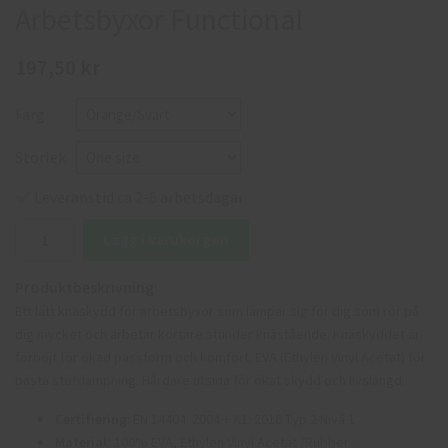
Arbetsbyxor Functional
197,50 kr
Färg
Storlek
Leveranstid ca 2-6 arbetsdagar
Lägg i varukorgen
Produktbeskrivning:
Ett lätt knäskydd för arbetsbyxor som lämpar sig för dig som rör på
dig mycket och arbetar kortare stunder knästående. Knäskyddet är
förböjt för ökad passform och komfort. EVA (Ethylen Vinyl Acetat) för
bästa stötdämpning. Hårdare utsida för ökat skydd och livslängd.
Certifiering
: EN 14404: 2004 + A1: 2010 Typ 2 Nivå 1
Material:
100% EVA, Ethylen Vinyl Acetat /Rubber