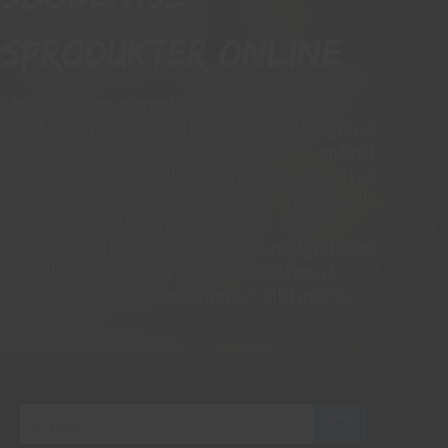
sprodukter online
15 års erfarenhet av arbetshandskar och andra
er då vi har personal som har jobbat med skogsbruk,
k och maskinentreprenad. Detta har gett oss en bred
ket skydd som krävs till vad och vi har därför valt ut
deller som vi vet är både prisvärda och funktionella.
d tillgängliga på vår kundtjänst måndag - torsdag
.30 13.30-15:30 fredag 09:00-11:30. Har ni några frågor
r skall ni inte tveka att ringa eller maila oss så
 Vi står för bred kunskap bra priser och blixtsnabba