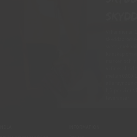
skydd
Vi har mer än 
skyddsprodukt
svets, mekani
kunskap om vil
märken och mo
Vi finns allti
mellan 09:00-11
eller synpunkte
hjälper vi er.
leveranser.
NDLA
INFORMATION