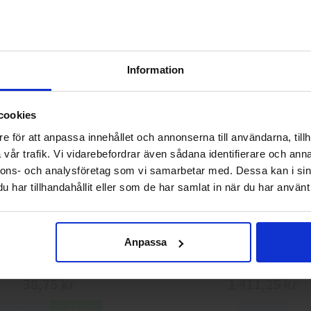
Skyddskängor Chelsea Pro 532
GlovesPro DEX 3 562
2 925 kr
40 kr
Information
Info
Köp
Info
Köp
Välkommen till skyddsboden.se
cookies
Jag handlar som
e för att anpassa innehållet och annonserna till användarna, tillh
vår trafik. Vi vidarebefordrar även sådana identifierare och anna
nnons- och analysföretag som vi samarbetar med. Dessa kan i sin
Privat
Företag
har tillhandahållit eller som de har samlat in när du har använt 
Anpassa
g 113.4290 Montagehandskar
L.Brador 2033P Softshelljack
38,75 kr
1 411,25 kr