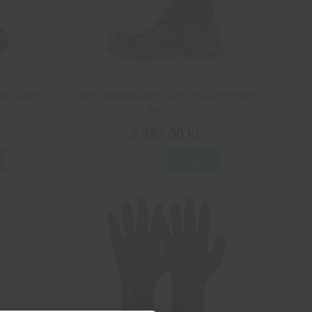
ht Safety
Sievi Skyddskängor 52313 Lazer Roller
High+S3
3 497,50 kr
Info
Köp