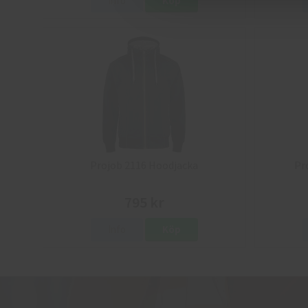
Info
Köp
Projob 2116 Hoodjacka
Pr
795 kr
Info
Köp