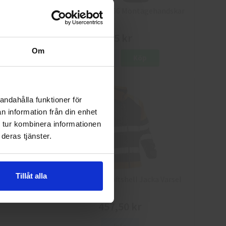
8
Granberg 114.0756 Montagehandskar
25 kr
Om
Info
Köp
andahålla funktioner för
n information från din enhet
 tur kombinera informationen
deras tjänster.
Tillåt alla
a Varsel
Jobman 5125 Softshell Jacka Varsel
457,50 kr