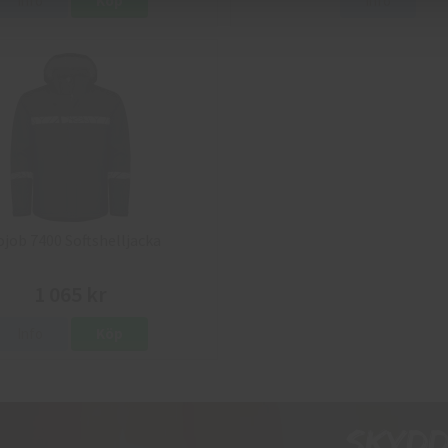
Info
Köp
Info
ojob 7400 Softshelljacka
1 065 kr
Info
Köp
Skyd