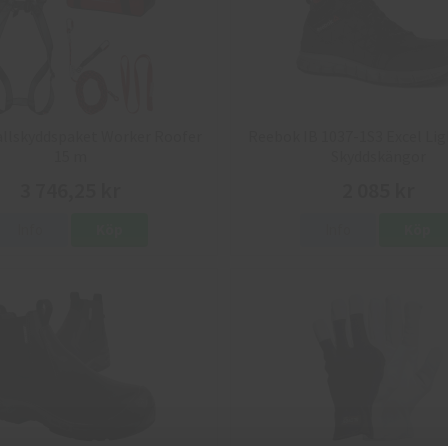
allskyddspaket Worker Roofer
Reebok IB 1037-1S3 Excel Lig
15 m
Skyddskängor
3 746,25 kr
2 085 kr
Info
Köp
Info
Köp