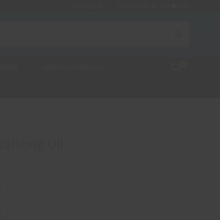
Logga in
Moms visas:
Inkl
Exkl
0
ÖRING
VERKTYG/VERKSTAD
alsong Ull