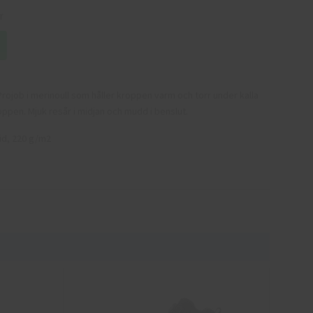
r
rojob i merinoull som håller kroppen varm och torr under kalla
oppen. Mjuk resår i midjan och mudd i benslut.
id, 220 g/m2