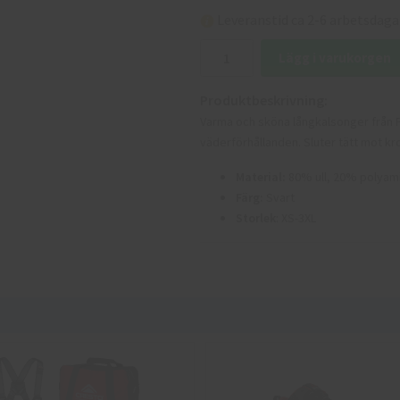
Leveranstid ca 2-6 arbetsdaga
Lägg i varukorgen
Produktbeskrivning:
Varma och sköna långkalsonger från P
väderförhållanden. Sluter tätt mot kr
Material:
80% ull, 20% polyam
Färg:
Svart
Storlek
: XS-3XL