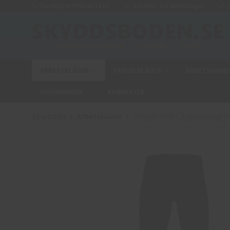
Kundtjänst 0950-40 24 16
Leverans 2-6 arbetsdagar
E
ARBETSKLÄDER
VARSELKLÄDER
ARBETSHAND
VARUMÄRKEN
KAMPANJER
Startsida
Arbetskläder
Projob 3506 Långkalsong Ul