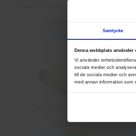
Albatros Breeze Impulse QL Skyddsskor
Arbesko 
1 938,75 kr
Samtycke
Info
Köp
Denna webbplats använder 
Vi använder enhetsidentifierar
sociala medier och analysera 
till de sociala medier och a
med annan information som du 
Guide 43 Montagehandskar
Granber
86,25 kr