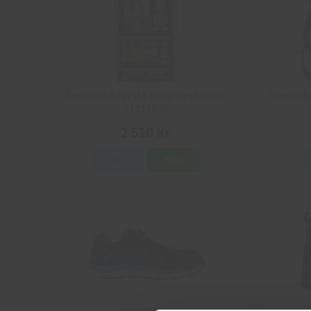
Cederroth första hjälpen-station
Cresto F
51011030
2 510 kr
Info
Köp