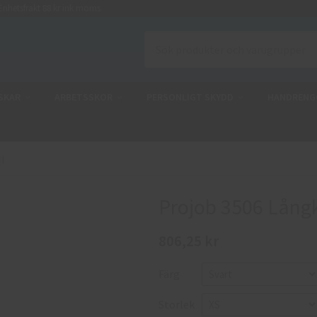
nhetsfrakt 88 kr ink moms
SKAR
ARBETSSKOR
PERSONLIGT SKYDD
HANDRENG
l
Projob 3506 Långk
806,25 kr
Färg
Storlek