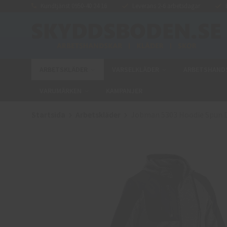
Kundtjänst 0950-40 24 16
Leverans 2-6 arbetsdagar
E
ARBETSKLÄDER
VARSELKLÄDER
ARBETSHAND
VARUMÄRKEN
KAMPANJER
Startsida
Arbetskläder
Jobman 5303 Hoodie Spun 