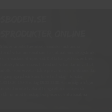
dsboden.se
sprodukter online
15 års erfarenhet av arbetshandskar och andra
er då vi har personal som har jobbat med skogsbruk,
k och maskinentreprenad. Detta har gett oss en bred
ket skydd som krävs till vad och vi har därför valt ut
deller som vi vet är både prisvärda och funktionella.
d tillgängliga på vår kundtjänst måndag - torsdag
.30 13.30-15:30 fredag 09:00-11:30. Har ni några frågor
r skall ni inte tveka att ringa eller maila oss så
 Vi står för bred kunskap bra priser och blixtsnabba