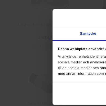
Albatros Breeze Impulse QL Skyddsskor
Arbesko 
Samtycke
1 938,75 kr
Info
Köp
Denna webbplats använder 
Vi använder enhetsidentifierar
sociala medier och analysera 
till de sociala medier och a
med annan information som du 
Guide 43 Montagehandskar
Granber