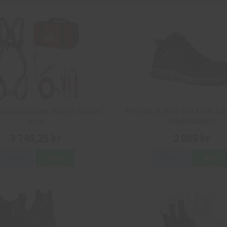
allskyddspaket Worker Roofer
Reebok IB 1037-1S3 Excel Lig
15 m
Skyddskängor
3 746,25 kr
2 085 kr
Info
Köp
Info
Köp