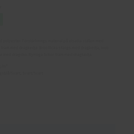
r
 polyester. Förstärknings material på utsatta ställen med
r fram med dragkedja. Bröstficka stängs med dragkedja, inuti
Huva med dragsko. Rymliga fickor fram med dragkedja.
g/m²
sblå/Svart, Svart/Svart