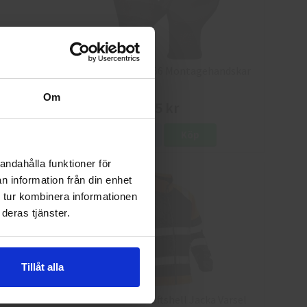
8
Granberg 114.0756 Montagehandskar
Om
25 kr
Info
Köp
andahålla funktioner för
n information från din enhet
 tur kombinera informationen
deras tjänster.
Tillåt alla
a Varsel
Jobman 5125 Softshell Jacka Varsel