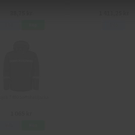
38,75 kr
1 411,25 kr
Info
Köp
Info
ojob 7400 Softshelljacka
1 065 kr
Info
Köp