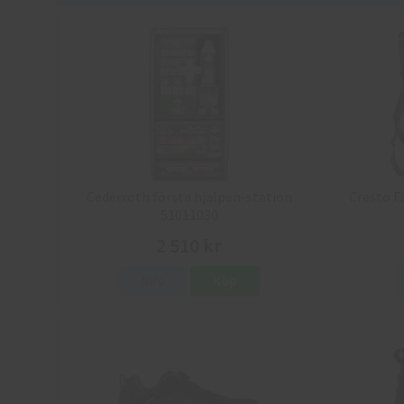
Cederroth första hjälpen-station
Cresto F
51011030
2 510 kr
Info
Köp