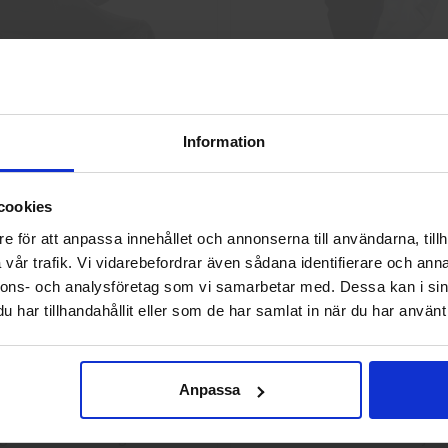
Skyddskängor Chelsea Pro 532
GlovesPro DEX 3 562
Information
2 925 kr
40 kr
Välkommen till skyddsboden.se
Info
Köp
Info
Köp
cookies
Jag handlar som
e för att anpassa innehållet och annonserna till användarna, tillh
vår trafik. Vi vidarebefordrar även sådana identifierare och anna
nnons- och analysföretag som vi samarbetar med. Dessa kan i sin
Privat
Företag
har tillhandahållit eller som de har samlat in när du har använt 
Anpassa
g 113.4290 Montagehandskar
L.Brador 2033P Softshelljack