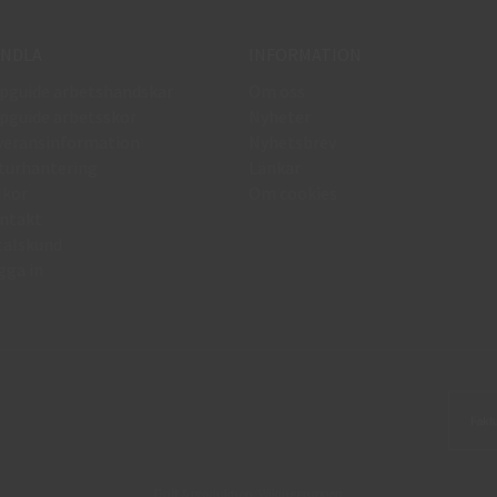
NDLA
INFORMATION
pguide arbetshandskar
Om oss
pguide arbetsskor
Nyheter
veransinformation
Nyhetsbrev
turhantering
Länkar
lkor
Om cookies
ntakt
talskund
gga in
Drift & produktion:
Wikinggruppen