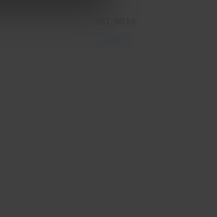
457,50 kr
Info