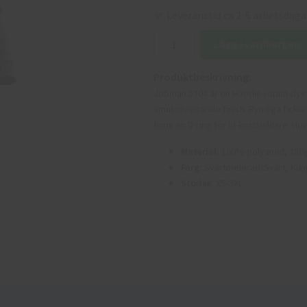
Leveranstid ca 2-6 arbetsdaga
Lägg i varukorgen
Produktbeskrivning:
Jobman 5304 är en Hoodie i spun-dyed
smutsavvisande finish. Rymliga ficko
finns en D-ring för id-kortshållare. 
Material:
100% polyamid, 280
Färg:
Svartmelerad/Svart, Kung
Storlek
: XS-3XL