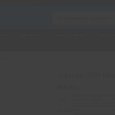
nhetsfrakt 88 kr ink moms
SKAR
ARBETSSKOR
PERSONLIGT SKYDD
HANDRENG
Dye
Jobman 5303 Hoo
678,75 kr
Färg
Storlek