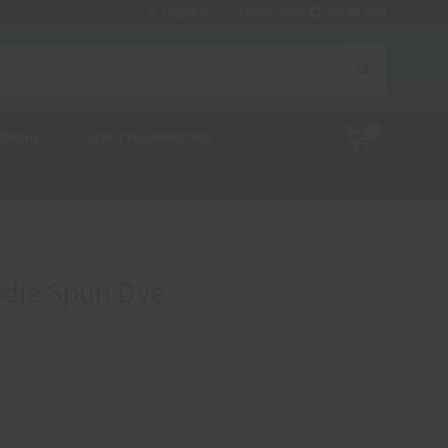
Logga in
Moms visas:
Inkl
Exkl
0
ÖRING
VERKTYG/VERKSTAD
die Spun Dye