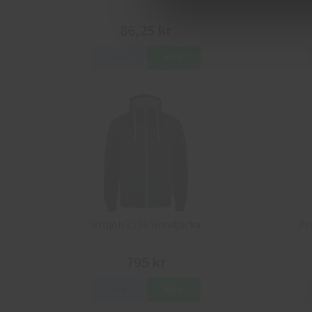
86,25 kr
Info
Köp
Projob 2116 Hoodjacka
Pr
795 kr
Info
Köp