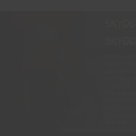
Skyd
skydd
Vi har mer än 
skyddsprodukt
svets, mekani
kunskap om vil
märken och mo
Vi finns allti
mellan 09:00-11
eller synpunkte
hjälper vi er.
leveranser.