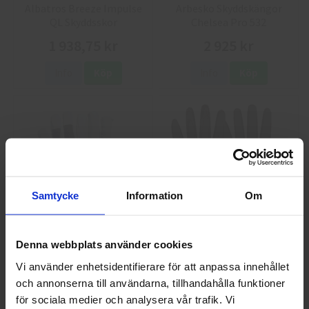
Albatros Breeze Impulse
Arbesko Skyddskängor
QL Skyddsskor
Chelsea Pro 532
1 938,75 kr
2 925 kr
Info
Köp
Info
Köp
Samtycke
Information
Om
GlovesPro DEX 3 5628
Granberg 114.0756
Denna webbplats använder cookies
Montagehandskar
40 kr
25 kr
Vi använder enhetsidentifierare för att anpassa innehållet
och annonserna till användarna, tillhandahålla funktioner
Välkommen till skyddsboden.se
Info
Köp
Info
Köp
för sociala medier och analysera vår trafik. Vi
Jag handlar som