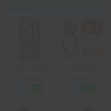
Utvalda varor
Cederroth första hjälpen-
Cresto Fallskyddspaket
station 51011030
Worker Roofer 15 m
2 510 kr
3 746,25 kr
Info
Köp
Info
Köp