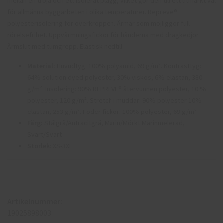
mellan en tröja och ett isolerat plagg, vilket gör den till ett utmärkt val
för allmänna byggarbeten i olika temperaturer. Repreve®
polyesterisolering för överkroppen. Ärmar som möjliggör full
rörelsefrihet. Uppvärmningsfickor för händerna med dragkedjor.
Ärmslut med tumgrepp. Elastisk nedtill
Material:
Huvudtyg: 100% polyamid, 69 g/m². Kontrasttyg:
64% solution dyed polyester, 30% viskos, 6% elastan, 380
g/m². Insolering: 90% REPREVE® återvunnen polyester, 10 %
polyester, 120 g/m². Stretch i muddar: 90% polyester 10%
elastan, 253 g/m². Foder fickor: 100% polyester, 69 g/m²
Färg:
Stålgrå/Antracitgrå, Marin/Mörkt Marinmelerad,
Svart/Svart
Storlek
: XS-3XL
Artikelnummer:
19025898003