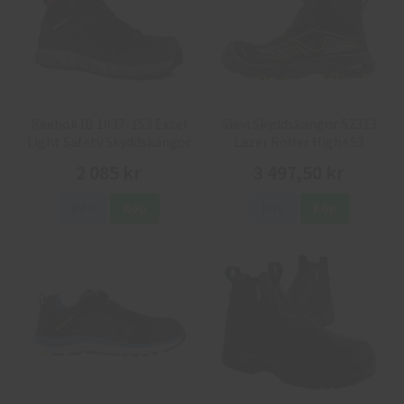
Reebok IB 1037-1S3 Excel
Sievi Skyddskängor 52313
Light Safety Skyddskängor
Lazer Roller High+S3
2 085 kr
3 497,50 kr
Info
Köp
Info
Köp