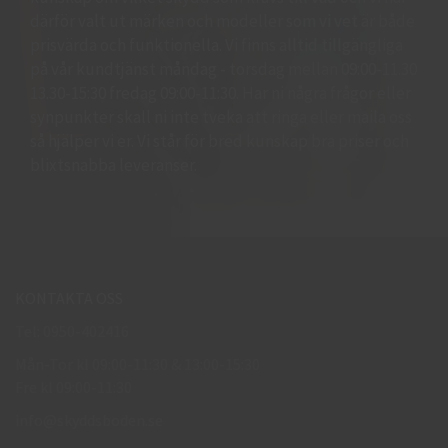
därför valt ut märken och modeller som vi vet är både
prisvärda och funktionella. Vi finns alltid tillgängliga
på vår kundtjänst måndag - torsdag mellan 09:00-11.30
13.30-15:30 fredag 09:00-11:30. Har ni några frågor eller
synpunkter skall ni inte tveka att ringa eller maila oss
så hjälper vi er. Vi står för bred kunskap bra priser och
blixtsnabba leveranser.
KONTAKTA OSS
Tel: 0950-402416
Mån-Tor kl 09:00-11:30 & 13:00-15:30
Fre kl 09:00-11:30
info@skyddsboden.se