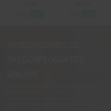
795 kr
1 065 kr
Info
Köp
Info
Köp
Skyddsboden.se
skyddsprodukter
online
Vi har mer än 15 års erfarenhet av arbetshandskar och
andra skyddsprodukter då vi har personal som har
jobbat med skogsbruk, svets, mekanik och
maskinentreprenad. Detta har gett oss en bred
kunskap om vilket skydd som krävs till vad och vi har