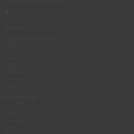
Organisationsnr 559069-4682
HANDLA
Köpguide arbetshandskar
Köpguide arbetsskor
Leveransinformation
Returhantering
Villkor
Kontakt
Avtalskund
Logga in
INFORMATION
Om oss
Nyheter
Nyhetsbrev
Länkar