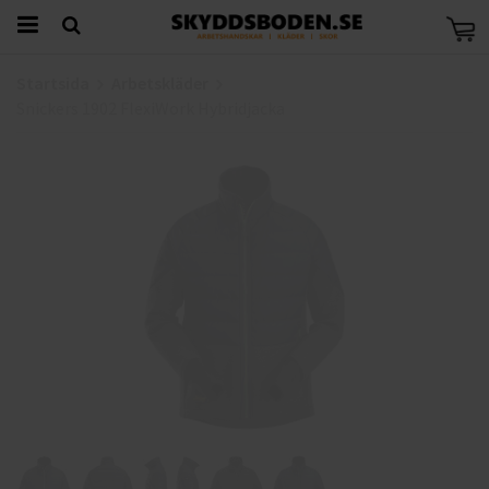
Startsida
Arbetskläder
Snickers 1902 FlexiWork Hybridjacka