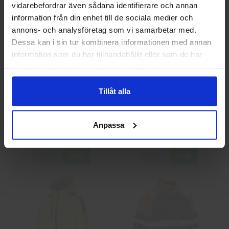
vidarebefordrar även sådana identifierare och annan
information från din enhet till de sociala medier och
annons- och analysföretag som vi samarbetar med.
Privat
Företag
Dessa kan i sin tur kombinera informationen med annan
information som du har tillhandahållit eller som de har
samlat in när du har använt deras tjänster.
Tillåt alla
Guide 43 Montagehandskar
Granberg 113.4290
Montagehandskar
Anpassa
86,25 kr
38,75 kr
Info
Köp
Info
Köp