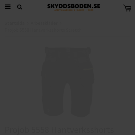
Startsida
Arbetskläder
Projob 5558 Hantverksshorts Stretch
Projob 5558 Hantverksshorts