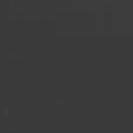
synpunkter skall ni inte tveka att ringa eller maila oss
så hjälper vi er. Vi står för bred kunskap bra priser och
blixtsnabba leveranser.
KONTAKTA OSS
Tel: 0950-402416
Mån-Tor kl 09:00-11:30 & 13:00-15:30
Fre kl 09:00-11:30
info@skyddsboden.se
Organisationsnr 559069-4682
HANDLA