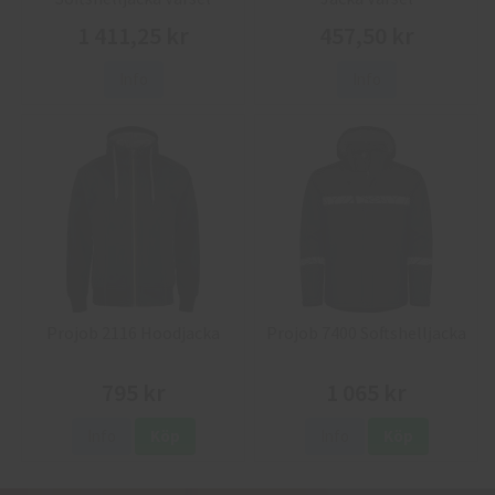
1 411,25 kr
457,50 kr
Info
Info
Projob 2116 Hoodjacka
Projob 7400 Softshelljacka
795 kr
1 065 kr
Info
Köp
Info
Köp