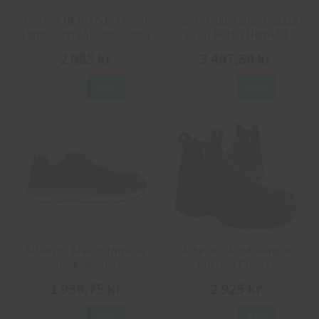
Reebok IB 1037-1S3 Excel
Sievi Skyddskängor 52313
Light Safety Skyddskängor
Lazer Roller High+S3
2 085 kr
3 497,50 kr
Info
Köp
Info
Köp
Albatros Breeze Impulse
Arbesko Skyddskängor
QL Skyddsskor
Chelsea Pro 532
1 938,75 kr
2 925 kr
Info
Köp
Info
Köp