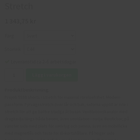
Stretch
1 343,75 kr
Färg
Storlek
Leveranstid ca 2-6 arbetsdagar
Lägg i varukorgen
Produktbeskrivning:
Projob 5558 shorts i stretch för maximal rörelsefrihet. Modern
passform. Fyrvägsstretch över lår och bak, sidorna upptill är inte i
stretch för att ge bättre stadga åt byxan. Ventilationskanaler med
dragkedja längs båda benen, även ventilation i midja. Benfickor, på
vänster sida med plats för verktyg och penna, även en mobilficka
med magnetlås och fäste för ID-kortshållare. På höger sida