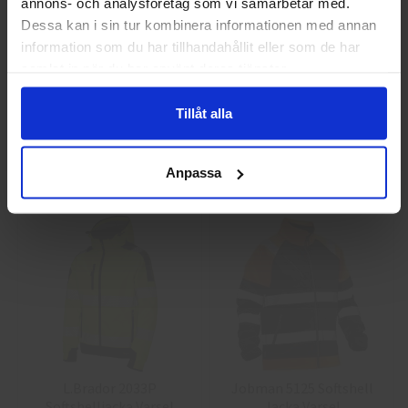
annons- och analysföretag som vi samarbetar med.
Privat
Företag
Dessa kan i sin tur kombinera informationen med annan
information som du har tillhandahållit eller som de har
samlat in när du har använt deras tjänster.
Guide 43 Montagehandskar
Granberg 113.4290
Montagehandskar
Tillåt alla
86,25 kr
38,75 kr
Anpassa
Info
Köp
Info
Köp
L.Brador 2033P
Jobman 5125 Softshell
Softshelljacka Varsel
Jacka Varsel