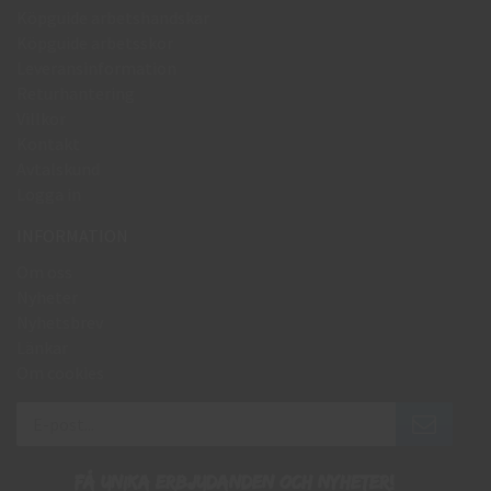
Köpguide arbetshandskar
Köpguide arbetsskor
Leveransinformation
Returhantering
Villkor
Kontakt
Avtalskund
Logga in
INFORMATION
Om oss
Nyheter
Nyhetsbrev
Länkar
Om cookies
Få unika erbjudanden och nyheter!