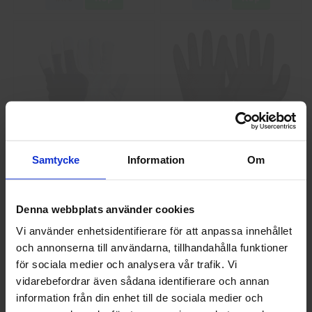
GlovesPro DEX 3 5628
Granberg 114.0756
Samtycke
Information
Om
Montagehandskar
40 kr
25 kr
Denna webbplats använder cookies
Info
Köp
Info
Köp
Vi använder enhetsidentifierare för att anpassa innehållet
och annonserna till användarna, tillhandahålla funktioner
Välkommen till skyddsboden.se
för sociala medier och analysera vår trafik. Vi
Jag handlar som
vidarebefordrar även sådana identifierare och annan
information från din enhet till de sociala medier och