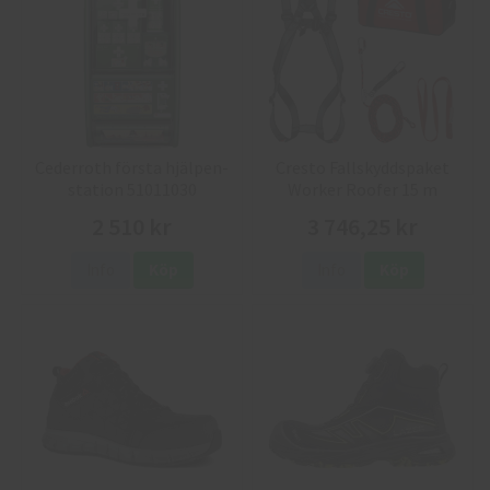
Cederroth första hjälpen-
Cresto Fallskyddspaket
station 51011030
Worker Roofer 15 m
2 510 kr
3 746,25 kr
Info
Köp
Info
Köp