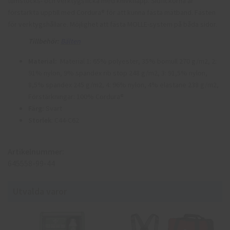
tumstocks- och verktygsficka med knivknapp. Sidfickorna är
förstärkta upptill med Cordura® för att kunna fästa mätband. Fästen
för verktygshållare. Möjlighet att fästa MOLLE-system på båda sidor.
Tillbehör:
Bälten
Material:
Material 1: 65% polyester, 35% bomull 270 g/m2, 2:
91% nylon, 9% spandex rib stop 248 g/m2, 3: 91,5% nylon,
8,5% spandex 245 g/m2, 4: 96% nylon, 4% elastane 238 g/m2,
Förstärkningar: 100% Cordura®
Färg:
Svart
Storlek
: C44-C62
Artikelnummer:
645558-99-44
Utvalda varor