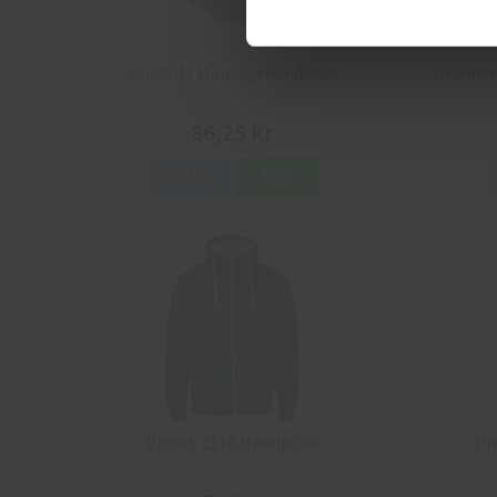
Guide 43 Montagehandskar
Granber
86,25 kr
Info
Köp
Projob 2116 Hoodjacka
Pr