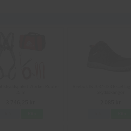
allskyddspaket Worker Roofer
Reebok IB 1037-1S3 Excel Lig
15 m
Skyddskängor
3 746,25 kr
2 085 kr
Info
Köp
Info
Köp