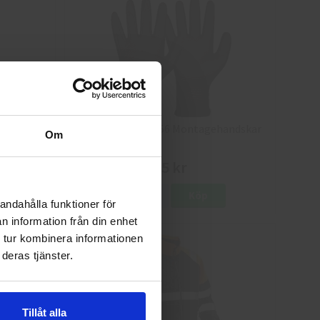
8
Granberg 114.0756 Montagehandskar
Om
25 kr
Info
Köp
andahålla funktioner för
n information från din enhet
 tur kombinera informationen
deras tjänster.
Tillåt alla