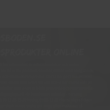
dsboden.se
sprodukter online
15 års erfarenhet av arbetshandskar och andra
er då vi har personal som har jobbat med skogsbruk,
k och maskinentreprenad. Detta har gett oss en bred
ket skydd som krävs till vad och vi har därför valt ut
deller som vi vet är både prisvärda och funktionella.
d tillgängliga på vår kundtjänst måndag - torsdag
.30 13.30-15:30 fredag 09:00-11:30. Har ni några frågor
r skall ni inte tveka att ringa eller maila oss så