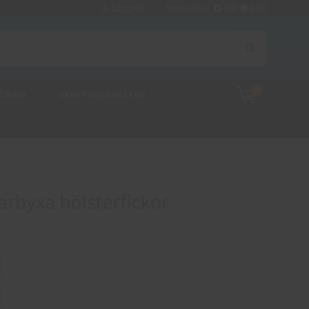
Logga in
Moms visas:
Inkl
Exkl
0
ÖRING
VERKTYG/VERKSTAD
rbyxa hölsterfickor