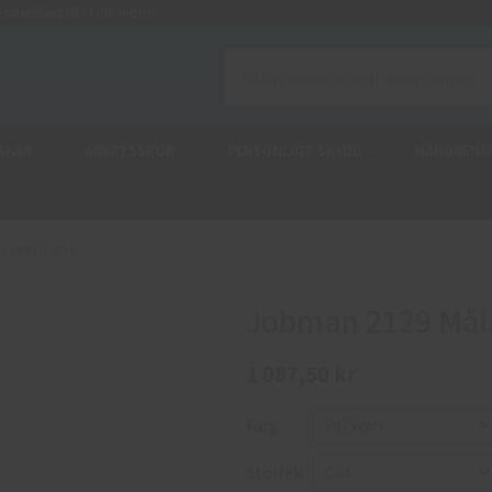
nhetsfrakt 88 kr ink moms
SKAR
ARBETSSKOR
PERSONLIGT SKYDD
HANDRENG
sterfickor
Jobman 2129 Måla
1 087,50 kr
Färg
Storlek