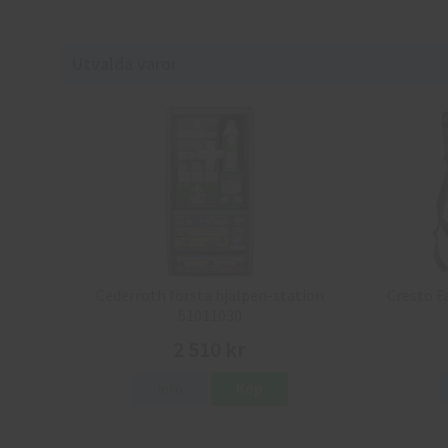
Utvalda varor
Cederroth första hjälpen-station
Cresto F
51011030
2 510 kr
Info
Köp