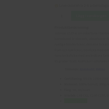
Leveranstid ca 2-6 arbetsdaga
Lägg i varukorgen
Produktbeskrivning:
Jobman 2129 är en målarbyxa i hant
bomullstwil är slitstark, absorberar
rymliga hölsterfickor, den inre fick
fram och bakfickor, benficka med extr
tumstocksficka med användbara fack fö
85 grader tvätt. Knäfickor i slitstar
Tillbehör:
K
näskydd
,
B
älten
Certifiering
: SS-EN 14404:2004
Material:
100% bomull, 300g/m
Färg:
Vit, Vit/svart
Storlek
: C44-C62, C146-C156, 
Storleksguide