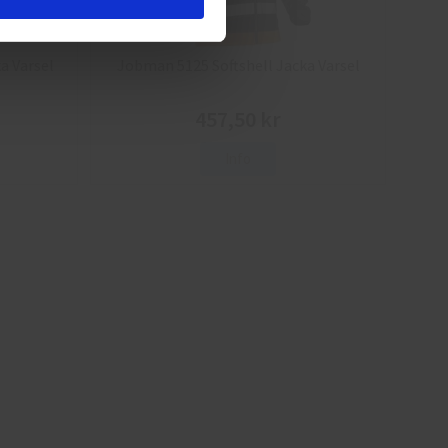
a Varsel
Jobman 5125 Softshell Jacka Varsel
457,50 kr
Info