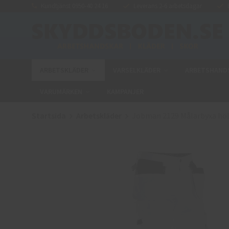
Kundtjänst 0950-40 24 16
Leverans 2-6 arbetsdagar
E
ARBETSKLÄDER
VARSELKLÄDER
ARBETSHAND
VARUMÄRKEN
KAMPANJER
Startsida
Arbetskläder
Jobman 2129 Målarbyxa höl