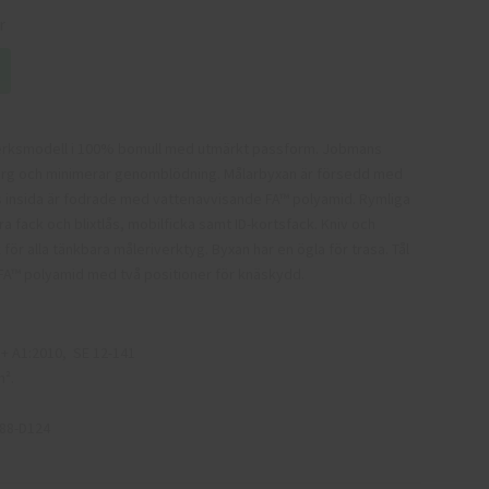
r
verksmodell i 100% bomull med utmärkt passform. Jobmans
 färg och minimerar genomblödning. Målarbyxan är försedd med
ans insida är fodrade med vattenavvisande FA™ polyamid. Rymliga
a fack och blixtlås, mobilficka samt ID-kortsfack. Kniv och
r alla tänkbara måleriverktyg. Byxan har en ögla för trasa. Tål
ka FA™ polyamid med två positioner för knäskydd.
 + A1:2010, SE 12-141
².
D88-D124