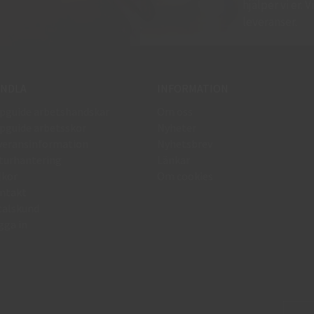
hjälper vi er.
leveranser.
NDLA
INFORMATION
pguide arbetshandskar
Om oss
pguide arbetsskor
Nyheter
veransinformation
Nyhetsbrev
turhantering
Länkar
lkor
Om cookies
ntakt
talskund
gga in