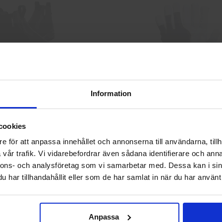
Skyddskängor Chelsea Pro 532
GlovesPro DEX 3 562
Information
2 925 kr
40 kr
Välkommen till skyddsboden.se
cookies
Jag handlar som
Info
Köp
Info
Köp
e för att anpassa innehållet och annonserna till användarna, tillh
vår trafik. Vi vidarebefordrar även sådana identifierare och anna
nnons- och analysföretag som vi samarbetar med. Dessa kan i sin
Privat
Företag
har tillhandahållit eller som de har samlat in när du har använt 
Anpassa