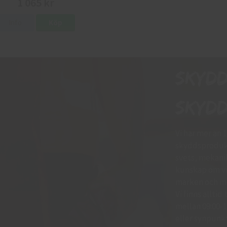
1 065 kr
Info
Köp
Skyd
skydd
Vi har mer än 
skyddsprodukt
svets, mekani
kunskap om vil
märken och mo
Vi finns allti
mellan 09:00-11
eller synpunkte