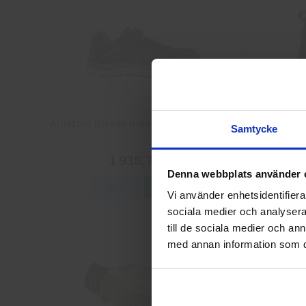
Albatros Breeze Impulse QL Skyddsskor
Arbesko 
Samtycke
1 938,75 kr
Denna webbplats använder 
Info
Köp
Vi använder enhetsidentifierar
sociala medier och analysera 
till de sociala medier och a
med annan information som du 