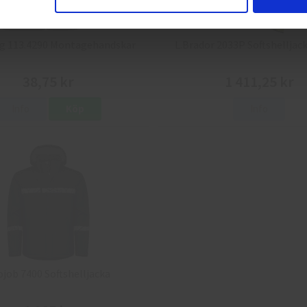
g 113.4290 Montagehandskar
L.Brador 2033P Softshelljack
38,75 kr
1 411,25 kr
Info
Köp
Info
ojob 7400 Softshelljacka