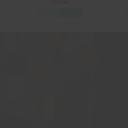
795 kr
Info
Köp