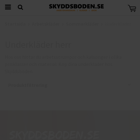
Startsida
Arbetskläder
Sommarkläder
Underkläder
Underkläder herr
Hos oss hittar du arbetsstrumpor och kalsonger i olika
prisklasser och material. Köp dina underkläder hos
Skyddsboden.
Produktfiltrering
Skyddsboden.se