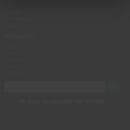
Villkor
Kontakt
Avtalskund
Logga in
INFORMATION
Om oss
Nyheter
Nyhetsbrev
Länkar
Om cookies
Få unika erbjudanden och nyheter!