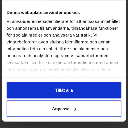
Denna webbplats använder cookies
Vi använder enhetsidentifierare för att anpassa innehållet
och annonserna till användarna, tillhandahålla funktioner
KONTAKTA OSS
Välkommen till skyddsboden.se
för sociala medier och analysera vår trafik. Vi
Tel: 0950-402416
Jag handlar som
vidarebefordrar även sådana identifierare och annan
Mån-Tor kl 09:00-11:30 & 13:00-15:30
information från din enhet till de sociala medier och
Fre kl 09:00-11:30
annons- och analysföretag som vi samarbetar med.
Privat
Företag
Dessa kan i sin tur kombinera informationen med annan
info@skyddsboden.se
information som du har tillhandahållit eller som de har
Organisationsnr 559069-4682
samlat in när du har använt deras tjänster.
Tillåt alla
HANDLA
Köpguide arbetshandskar
Anpassa
Köpguide arbetsskor
Leveransinformation
Returhantering