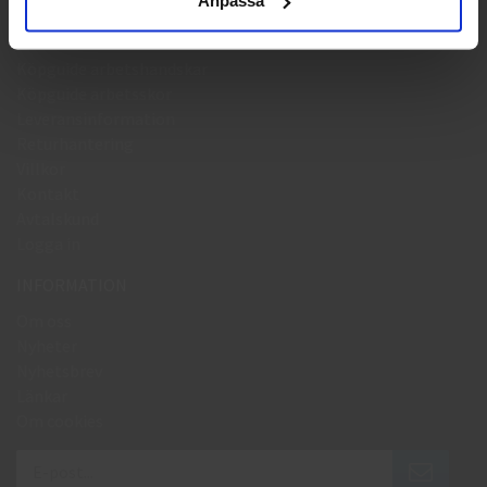
Anpassa
HANDLA
Köpguide arbetshandskar
Köpguide arbetsskor
Leveransinformation
Returhantering
Villkor
Kontakt
Avtalskund
Logga in
INFORMATION
Om oss
Nyheter
Nyhetsbrev
Länkar
Om cookies