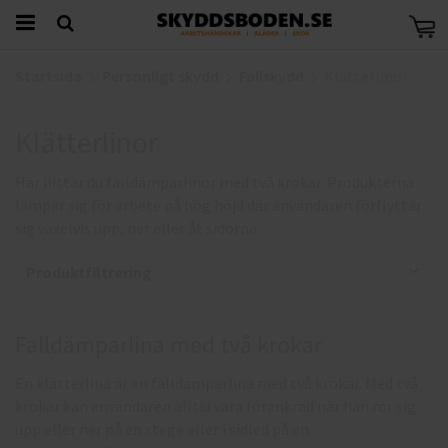
Startsida
Personligt skydd
Fallskydd
Klätterlinor
Klätterlinor
Här hittar du falldämparlinor med två krokar. Produkterna
lämpar sig för arbete på hög höjd där användaren förflyttar
sig växelvis upp, ner eller åt sidorna.
Produktfiltrering
Falldämparlina med två krokar
En klätterlina är en falldämparlina med två krokar. Med två
krokar kan användaren alltid vara förankrad när han rör sig
upp eller ner på en stege eller i sidled på en