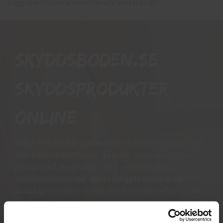
byggnadsställning eller liknade arbetsplats.
Skyddsboden.se
skyddsprodukter
online
Vi har mer än 15 års erfarenhet av arbetshandskar och
andra skyddsprodukter då vi har personal som har
jobbat med skogsbruk, svets, mekanik och
maskinentreprenad. Detta har gett oss en bred
kunskap om vilket skydd som krävs till vad och vi har
därför valt ut märken och modeller som vi vet är både
prisvärda och funktionella. Vi finns alltid tillgängliga