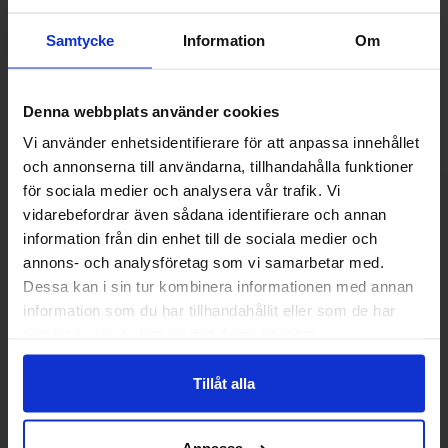
på vår kundtjänst måndag - torsdag mellan 09:00-11.30
13.30-15:30 fredag 09:00-11:30. Har ni några frågor eller
Samtycke
Information
Om
synpunkter skall ni inte tveka att ringa eller maila oss
så hjälper vi er. Vi står för bred kunskap bra priser och
blixtsnabba leveranser.
Denna webbplats använder cookies
Vi använder enhetsidentifierare för att anpassa innehållet
och annonserna till användarna, tillhandahålla funktioner
Välkommen till skyddsboden.se
för sociala medier och analysera vår trafik. Vi
Jag handlar som
vidarebefordrar även sådana identifierare och annan
KONTAKTA OSS
information från din enhet till de sociala medier och
annons- och analysföretag som vi samarbetar med.
Tel: 0950-402416
Privat
Företag
Dessa kan i sin tur kombinera informationen med annan
Mån-Tor kl 09:00-11:30 & 13:00-15:30
information som du har tillhandahållit eller som de har
Fre kl 09:00-11:30
samlat in när du har använt deras tjänster.
info@skyddsboden.se
Tillåt alla
Organisationsnr 559069-4682