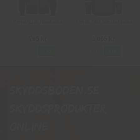
Projob 2116 Hoodjacka
Projob 7400 Softshelljacka
795 kr
1 065 kr
Info
Köp
Info
Köp
Skyddsboden.se
skyddsprodukter
online