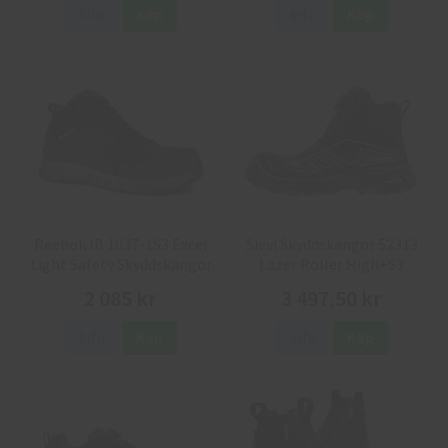
Info
Köp
Info
Köp
Reebok IB 1037-1S3 Excel
Sievi Skyddskängor 52313
Light Safety Skyddskängor
Lazer Roller High+S3
2 085 kr
3 497,50 kr
Info
Köp
Info
Köp