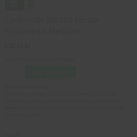
Cederroth 390101 Första
Hjälpen-kit Medium
638,75 kr
Leveranstid ca 2-6 arbetsdagar
Lägg i varukorgen
Produktbeskrivning:
Första Hjälpen-kit i tjockt och slitstarkt material som skyddar
innehållet mot damm och fukt. Praktiskt handtag med justerbar
kardborreband.Transparenta plastfickor ger överskådligt innehåll.
Plats för eget tillval.
Innehåll: