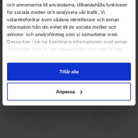
Montagehandskar
och annonserna till användarna, tillhandahålla funktioner
Välkommen till skyddsboden.se
för sociala medier och analysera vår trafik. Vi
40 kr
25 kr
Jag handlar som
vidarebefordrar även sådana identifierare och annan
information från din enhet till de sociala medier och
Info
Köp
Info
Köp
annons- och analysföretag som vi samarbetar med.
Privat
Företag
Dessa kan i sin tur kombinera informationen med annan
information som du har tillhandahållit eller som de har
samlat in när du har använt deras tjänster.
Tillåt alla
Anpassa
Guide 43 Montagehandskar
Granberg 113.4290
Montagehandskar
86,25 kr
38,75 kr
Info
Köp
Info
Köp