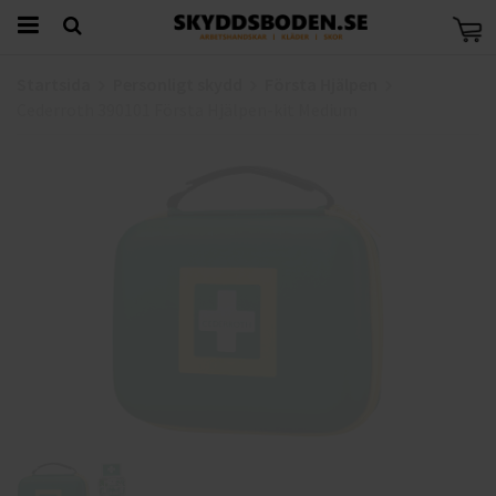
Startsida
Personligt skydd
Första Hjälpen
Cederroth 390101 Första Hjälpen-kit Medium