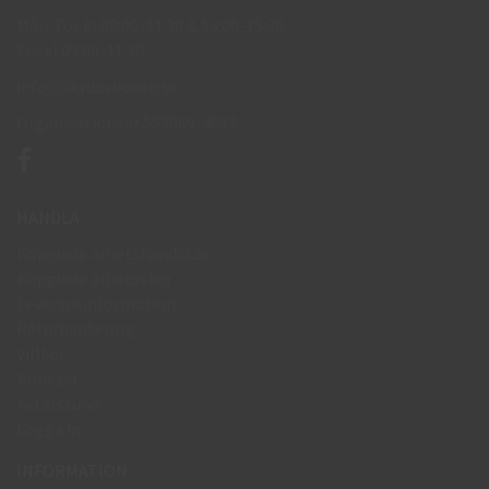
Mån-Tor kl 09:00-11:30 & 13:00-15:30
Fre kl 09:00-11:30
info@skyddsboden.se
Organisationsnr 559069-4682
HANDLA
Köpguide arbetshandskar
Köpguide arbetsskor
Leveransinformation
Returhantering
Villkor
Kontakt
Avtalskund
Logga in
INFORMATION