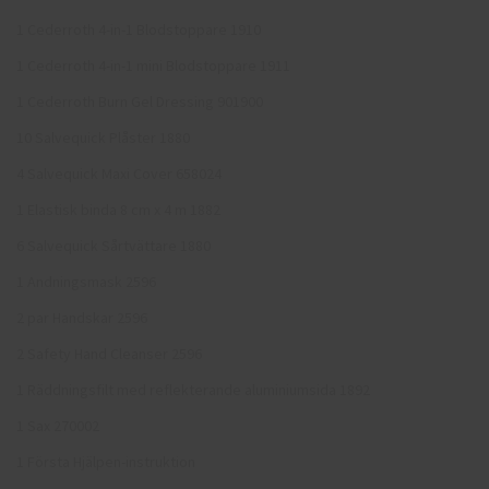
1 Cederroth 4-in-1 Blodstoppare 1910
1 Cederroth 4-in-1 mini Blodstoppare 1911
1 Cederroth Burn Gel Dressing 901900
10 Salvequick Plåster 1880
4 Salvequick Maxi Cover 658024
1 Elastisk binda 8 cm x 4 m 1882
6 Salvequick Sårtvättare 1880
1 Andningsmask 2596
2 par Handskar 2596
2 Safety Hand Cleanser 2596
1 Räddningsfilt med reflekterande aluminiumsida 1892
1 Sax 270002
1 Första Hjälpen-instruktion