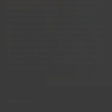
Vi har mer än 15 års erfarenhet av arbetshandskar och
andra skyddsprodukter då vi har personal som har
jobbat med skogsbruk, svets, mekanik och
maskinentreprenad. Detta har gett oss en bred
kunskap om vilket skydd som krävs till vad och vi har
därför valt ut märken och modeller som vi vet är både
prisvärda och funktionella. Vi finns alltid tillgängliga
på vår kundtjänst måndag - torsdag mellan 09:00-11.30
13.30-15:30 fredag 09:00-11:30. Har ni några frågor eller
synpunkter skall ni inte tveka att ringa eller maila oss
så hjälper vi er. Vi står för bred kunskap bra priser och
blixtsnabba leveranser.
KONTAKTA OSS
Tel: 0950-402416