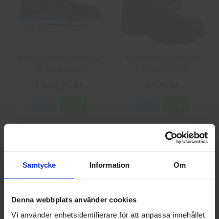
Albatros Breeze Impulse
Arbesko Skyddskängor
QL Skyddsskor
Chelsea Pro 532
1 938,75 kr
2 925 kr
Info
Köp
Info
Köp
Samtycke
Information
Om
Denna webbplats använder cookies
Vi använder enhetsidentifierare för att anpassa innehållet
GlovesPro DEX 3 5628
Granberg 114.0756