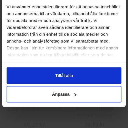
Vi använder enhetsidentifierare för att anpassa innehållet
och annonserna till användarna, tillhandahålla funktioner
Välkommen till skyddsboden.se
GlovesPro DEX 3 5628
Granberg 114.0756
för sociala medier och analysera vår trafik. Vi
Montagehandskar
Jag handlar som
vidarebefordrar även sådana identifierare och annan
40 kr
25 kr
information från din enhet till de sociala medier och
annons- och analysföretag som vi samarbetar med.
Info
Köp
Info
Köp
Privat
Företag
Dessa kan i sin tur kombinera informationen med annan
information som du har tillhandahållit eller som de har
samlat in när du har använt deras tjänster.
Tillåt alla
Anpassa
Guide 43 Montagehandskar
Granberg 113.4290
Montagehandskar
86,25 kr
38,75 kr