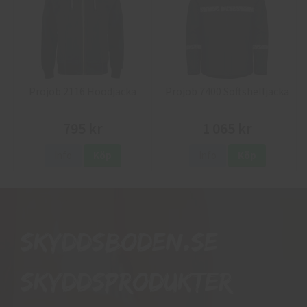
Projob 2116 Hoodjacka
Projob 7400 Softshelljacka
795 kr
1 065 kr
Info
Köp
Info
Köp
Skyddsboden.se
skyddsprodukter