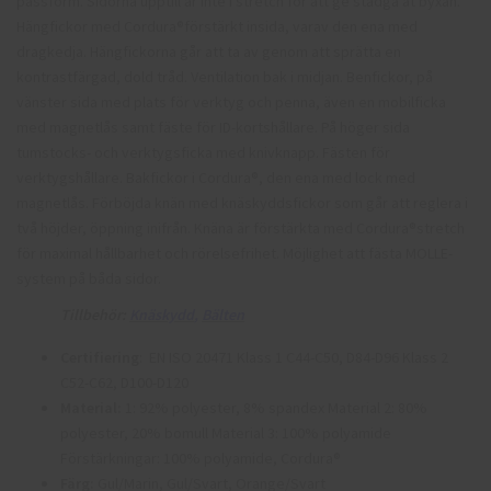
passform. Sidorna upptill är inte i stretch för att ge stadga åt byxan.
Hängfickor med Cordura®förstärkt insida, varav den ena med
dragkedja. Hängfickorna går att ta av genom att sprätta en
kontrastfärgad, dold tråd. Ventilation bak i midjan. Benfickor, på
vänster sida med plats för verktyg och penna, även en mobilficka
med magnetlås samt fäste för ID-kortshållare. På höger sida
tumstocks- och verktygsficka med knivknapp. Fästen för
verktygshållare. Bakfickor i Cordura®, den ena med lock med
magnetlås. Förböjda knän med knäskyddsfickor som går att reglera i
två höjder, öppning inifrån. Knäna är förstärkta med Cordura®stretch
för maximal hållbarhet och rörelsefrihet. Möjlighet att fästa MOLLE-
system på båda sidor.
Tillbehör:
Knäskydd
,
Bälten
Certifiering
: EN ISO 20471 Klass 1 C44-C50, D84-D96 Klass 2
C52-C62, D100-D120
Material:
1: 92% polyester, 8% spandex Material 2: 80%
polyester, 20% bomull Material 3: 100% polyamide
Förstärkningar: 100% polyamide, Cordura®
Färg:
Gul/Marin, Gul/Svart, Orange/Svart