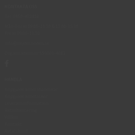
KONTAKTA OSS
Tel: 0950-402416
Mån-Tor kl 09:00-11:30 & 13:00-15:30
Fre kl 09:00-11:30
info@skyddsboden.se
Organisationsnr 559069-4682
HANDLA
Köpguide arbetshandskar
Köpguide arbetsskor
Leveransinformation
Returhantering
Villkor
Kontakt
Avtalskund