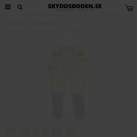
Startsida
Varselkläder
Projob 6577 Piratbyxa Varsel Stretch