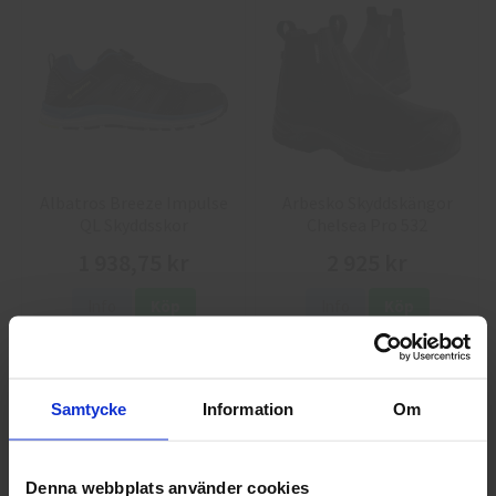
Albatros Breeze Impulse
Arbesko Skyddskängor
QL Skyddsskor
Chelsea Pro 532
1 938,75 kr
2 925 kr
Info
Köp
Info
Köp
Samtycke
Information
Om
Denna webbplats använder cookies