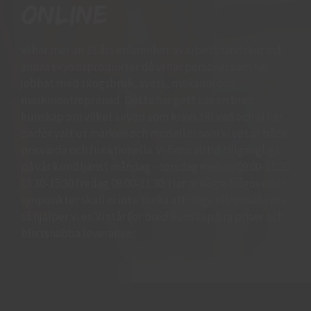
online
Vi har mer än 15 års erfarenhet av arbetshandskar och
andra skyddsprodukter då vi har personal som har
jobbat med skogsbruk, svets, mekanik och
maskinentreprenad. Detta har gett oss en bred
kunskap om vilket skydd som krävs till vad och vi har
därför valt ut märken och modeller som vi vet är både
prisvärda och funktionella. Vi finns alltid tillgängliga
på vår kundtjänst måndag - torsdag mellan 09:00-11.30
13.30-15:30 fredag 09:00-11:30. Har ni några frågor eller
synpunkter skall ni inte tveka att ringa eller maila oss
så hjälper vi er. Vi står för bred kunskap bra priser och
blixtsnabba leveranser.