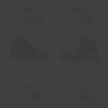
station 51011030
Worker Roofer 15 m
2 510 kr
3 746,25 kr
Info
Köp
Info
Köp
Reebok IB 1037-1S3 Excel
Sievi Skyddskängor 52313
Light Safety Skyddskängor
Lazer Roller High+S3
2 085 kr
3 497,50 kr
Info
Köp
Info
Köp