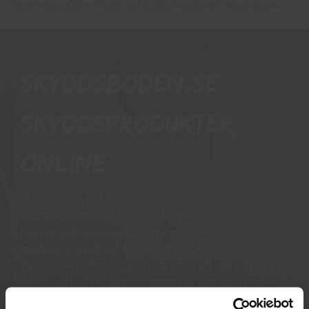
varseljackor både synlighet och komfort under hela arbetsdagen.
Skyddsboden.se
skyddsprodukter
online
Vi har mer än 15 års erfarenhet av arbetshandskar och
andra skyddsprodukter då vi har personal som har
jobbat med skogsbruk, svets, mekanik och
maskinentreprenad. Detta har gett oss en bred
kunskap om vilket skydd som krävs till vad och vi har
därför valt ut märken och modeller som vi vet är både
prisvärda och funktionella. Vi finns alltid tillgängliga