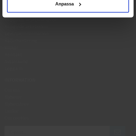
Anpassa
HANDLA
Köpguide arbetshandskar
Köpguide arbetsskor
Leveransinformation
Returhantering
Villkor
Kontakt
Avtalskund
Logga in
INFORMATION
Om oss
Nyheter
Nyhetsbrev
Länkar
Om cookies