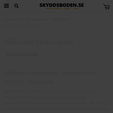
Startsida
Varumärken
Blåkläder
Blåkläder Varseljackor
Blåkläder Varseljackor
Produktfiltrering
Blåkläder varseljacka – säkerhet och
komfort i toppklass
Blåkläder erbjuder ett brett sortiment av varseljackor för alla
arbetsförhållanden. Välj mellan parkasjackor, skaljackor,
bomberjackor, flamskyddsjackor och enklare modeller – alla med hög
kvalitet och certifierad säkerhet. Oavsett behov garanterar Blåkläder