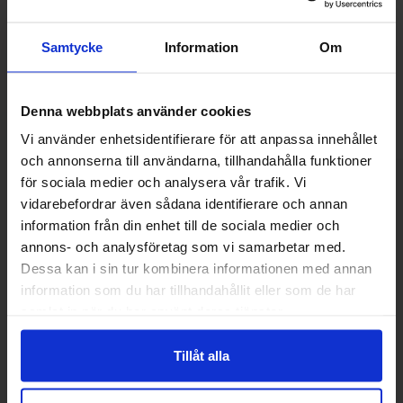
på vår kundtjänst måndag - torsdag mellan 09:00-11.30
13.30-15:30 fredag 09:00-11:30. Har ni några frågor eller
Samtycke
Information
Om
synpunkter skall ni inte tveka att ringa eller maila oss
så hjälper vi er. Vi står för bred kunskap bra priser och
blixtsnabba leveranser.
Denna webbplats använder cookies
Vi använder enhetsidentifierare för att anpassa innehållet
och annonserna till användarna, tillhandahålla funktioner
Välkommen till skyddsboden.se
för sociala medier och analysera vår trafik. Vi
Jag handlar som
vidarebefordrar även sådana identifierare och annan
KONTAKTA OSS
information från din enhet till de sociala medier och
Tel: 0950-402416
annons- och analysföretag som vi samarbetar med.
Privat
Företag
Dessa kan i sin tur kombinera informationen med annan
Mån-Tor kl 09:00-11:30 & 13:00-15:30
information som du har tillhandahållit eller som de har
Fre kl 09:00-11:30
samlat in när du har använt deras tjänster.
info@skyddsboden.se
Organisationsnr 559069-4682
Tillåt alla