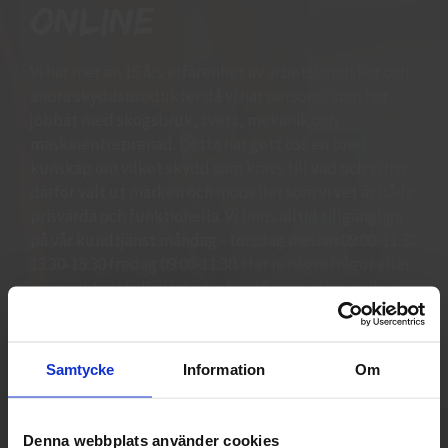
online
Vi har mer än 15 års erfarenhet av arbetshandskar och
andra skyddsprodukter då vi har personal som har
jobbat med skogsbruk, svets, mekanik och
maskinentreprenad. Detta har gett oss en bred
kunskap om vilket skydd som krävs till vad och vi har
därför valt ut märken och modeller som vi vet är både
prisvärda och funktionella. Vi finns alltid tillgängliga
på vår kundtjänst måndag - torsdag mellan 09:00-11.30
13.30-15:30 fredag 09:00-11:30. Har ni några frågor eller
synpunkter skall ni inte tveka att ringa eller maila oss
så hjälper vi er. Vi står för bred kunskap bra priser och
blixtsnabba leveranser.
Samtycke
Information
Om
Denna webbplats använder cookies