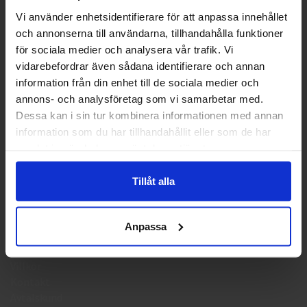
KONTAKTA OSS
Vi använder enhetsidentifierare för att anpassa innehållet
och annonserna till användarna, tillhandahålla funktioner
Välkommen till skyddsboden.se
Tel: 0950-402416
för sociala medier och analysera vår trafik. Vi
Jag handlar som
Mån-Tor kl 09:00-11:30 & 13:00-15:30
vidarebefordrar även sådana identifierare och annan
Fre kl 09:00-11:30
information från din enhet till de sociala medier och
info@skyddsboden.se
annons- och analysföretag som vi samarbetar med.
Privat
Företag
Dessa kan i sin tur kombinera informationen med annan
Organisationsnr 559069-4682
information som du har tillhandahållit eller som de har
samlat in när du har använt deras tjänster.
HANDLA
Tillåt alla
Köpguide arbetshandskar
Köpguide arbetsskor
Anpassa
Leveransinformation
Returhantering
Villkor
Kontakt
Avtalskund