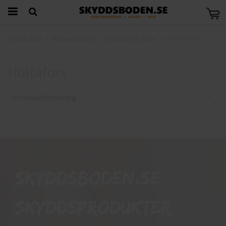
Startsida
Varumärken
Hultafors Yxor
Hultafors
Hultafors
Produktfiltrering
Skyddsboden.se
skyddsprodukter