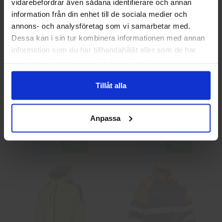
vidarebefordrar även sådana identifierare och annan
information från din enhet till de sociala medier och
annons- och analysföretag som vi samarbetar med.
Privat
Företag
Dessa kan i sin tur kombinera informationen med annan
information som du har tillhandahållit eller som de har
samlat in när du har använt deras tjänster.
Tillåt alla
Guide 43 Montagehandskar
Granberg 113.4290
Montagehandskar
Anpassa
86,25 kr
38,75 kr
Info
Köp
Info
Köp