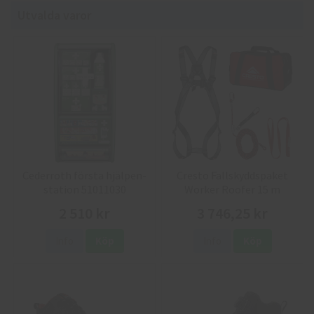
Utvalda varor
Cederroth första hjälpen-
Cresto Fallskyddspaket
station 51011030
Worker Roofer 15 m
2 510 kr
3 746,25 kr
Info
Köp
Info
Köp