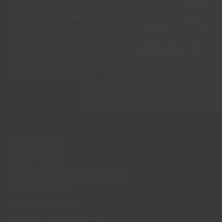
därför valt ut märken och modeller som vi vet är både
prisvärda och funktionella. Vi finns alltid tillgängliga
på vår kundtjänst måndag - torsdag mellan 09:00-11.30
13.30-15:30 fredag 09:00-11:30. Har ni några frågor eller
synpunkter skall ni inte tveka att ringa eller maila oss
så hjälper vi er. Vi står för bred kunskap bra priser och
blixtsnabba leveranser.
KONTAKTA OSS
Tel: 0950-402416
Mån-Tor kl 09:00-11:30 & 13:00-15:30
Fre kl 09:00-11:30
info@skyddsboden.se
Organisationsnr 559069-4682