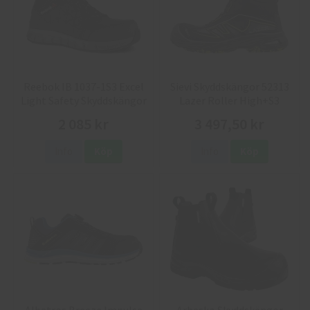
Reebok IB 1037-1S3 Excel
Sievi Skyddskängor 52313
Light Safety Skyddskängor
Lazer Roller High+S3
2 085 kr
3 497,50 kr
Info
Köp
Info
Köp