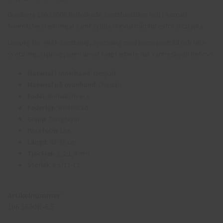
Granberg 106.1690K helfodrade svetshandskar helt i oxspalt.
Tumrotsförstärkningar samt sydda i kevlartråd för extra slitstyrka.
Lämplig för: MMA-svetsning, svetsning med homogentråd och MIG-
svetsning, slipning, samt annat tungt arbete där värmeskydd behövs.
Material i innerhand
: Oxspalt
Material på ovanhand
: Oxspalt
Foder
:
Bomullsfleece
Fodertyp
: Helfodrad
Grepp
: Torrgrepp
Passform
: Lös
Längd
: 33-36 cm
Tjocklek:
1,2-1,4 mm
Storlek
: 8.5/11-12
Artikelnummer:
106.1690K-8.5