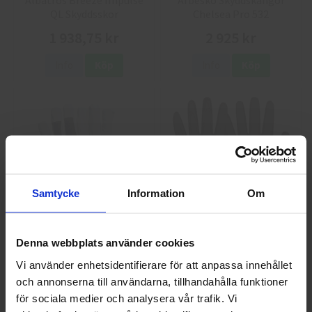
Albatros Breeze Impulse
Arbesko Skyddskängor
QL Skyddsskor
Chelsea Pro 532
1 938,75 kr
2 925 kr
Info
Köp
Info
Köp
Samtycke
Information
Om
GlovesPro DEX 3 5628
Granberg 114.0756
Montagehandskar
Denna webbplats använder cookies
40 kr
25 kr
Vi använder enhetsidentifierare för att anpassa innehållet
och annonserna till användarna, tillhandahålla funktioner
Välkommen till skyddsboden.se
Info
Köp
Info
Köp
för sociala medier och analysera vår trafik. Vi
Jag handlar som