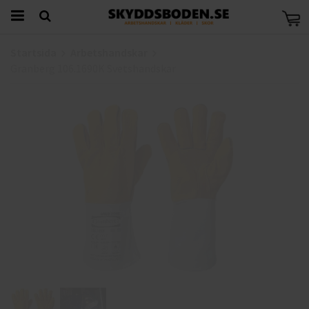
Startsida
Arbetshandskar
Granberg 106.1690K Svetshandskar