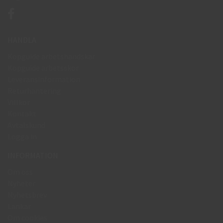
HANDLA
Köpguide arbetshandskar
Köpguide arbetsskor
Leveransinformation
Returhantering
Villkor
Kontakt
Avtalskund
Logga in
INFORMATION
Om oss
Nyheter
Nyhetsbrev
Länkar
Om cookies