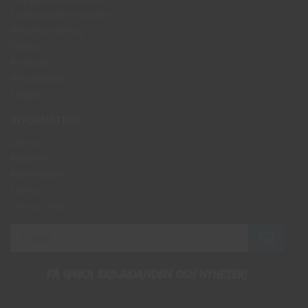
Leveransinformation
Returhantering
Villkor
Kontakt
Avtalskund
Logga in
INFORMATION
Om oss
Nyheter
Nyhetsbrev
Länkar
Om cookies
Få unika erbjudanden och nyheter!