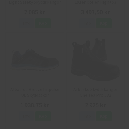
Light Safety Skyddskängor
Lazer Roller High+S3
2 085 kr
3 497,50 kr
Info
Köp
Info
Köp
Albatros Breeze Impulse
Arbesko Skyddskängor
QL Skyddsskor
Chelsea Pro 532
1 938,75 kr
2 925 kr
Info
Köp
Info
Köp