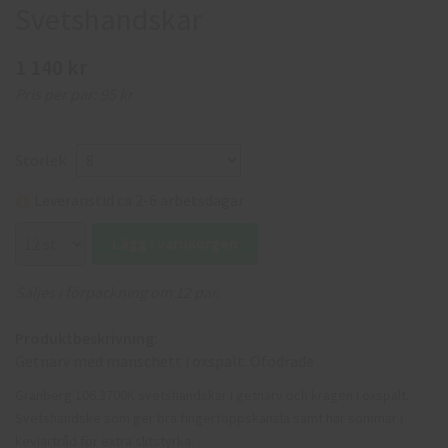
Svetshandskar
1 140 kr
Pris per par:
95 kr
Storlek
Leveranstid ca 2-6 arbetsdagar
Lägg i varukorgen
Säljes i förpackning om 12 par.
Produktbeskrivning:
Getnarv med manschett i oxspalt. Ofodrade
Granberg 106.3700K svetshandskar i getnarv och kragen i oxspalt.
Svetshandske som ger bra fingertoppskänsla samt har sömmar i
kevlartråd för extra slitstyrka.