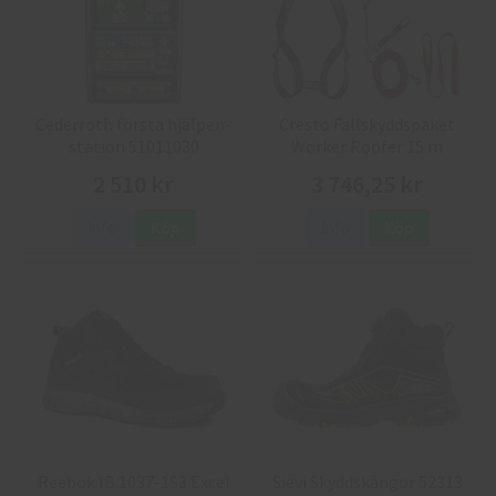
Cederroth första hjälpen-
Cresto Fallskyddspaket
station 51011030
Worker Roofer 15 m
2 510 kr
3 746,25 kr
Info
Köp
Info
Köp
Reebok IB 1037-1S3 Excel
Sievi Skyddskängor 52313