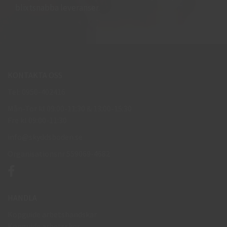
blixtsnabba leveranser.
KONTAKTA OSS
Tel: 0950-402416
Mån-Tor kl 09:00-11:30 & 13:00-15:30
Fre kl 09:00-11:30
info@skyddsboden.se
Organisationsnr 559069-4682
HANDLA
Köpguide arbetshandskar
Köpguide arbetsskor