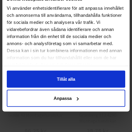
Vi använder enhetsidentifierare för att anpassa innehållet
och annonserna till användarna, tillhandahålla funktioner
Välkommen till skyddsboden.se
GlovesPro DEX 3 5628
Granberg 114.0756
för sociala medier och analysera vår trafik. Vi
Montagehandskar
Jag handlar som
vidarebefordrar även sådana identifierare och annan
40 kr
25 kr
information från din enhet till de sociala medier och
annons- och analysföretag som vi samarbetar med.
Privat
Företag
Info
Köp
Info
Köp
Dessa kan i sin tur kombinera informationen med annan
information som du har tillhandahållit eller som de har
samlat in när du har använt deras tjänster.
Tillåt alla
Anpassa
Guide 43 Montagehandskar
Granberg 113.4290
Montagehandskar
86,25 kr
38,75 kr