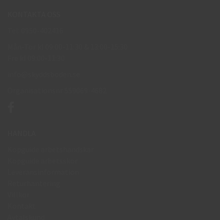
KONTAKTA OSS
Tel: 0950-402416
Mån-Tor kl 09:00-11:30 & 13:00-15:30
Fre kl 09:00-11:30
info@skyddsboden.se
Organisationsnr 559069-4682
HANDLA
Köpguide arbetshandskar
Köpguide arbetsskor
Leveransinformation
Returhantering
Villkor
Kontakt
Avtalskund