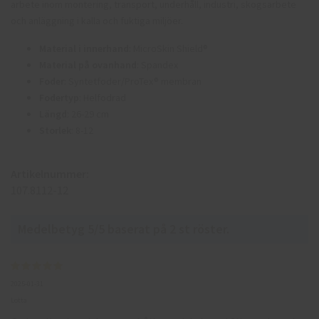
arbete inom montering, transport, underhåll, industri, skogsarbete
och anläggning i kalla och fuktiga miljöer.
Material i innerhand
:
MicroSkin Shield®
Material på ovanhand
: Spandex
Foder
:
Syntetfoder/ProTex® membran
Fodertyp
: Helfodrad
Längd
: 26-29 cm
Storlek
: 8-12
Artikelnummer:
107.8112-12
Medelbetyg
5
/5 baserat på
2
st röster.
2025-01-31
Lotta