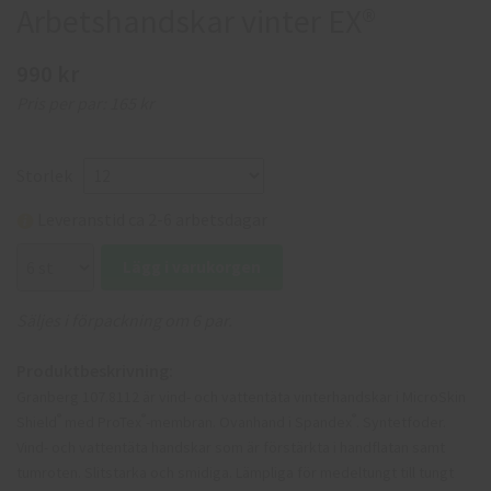
Arbetshandskar vinter EX®
990 kr
Pris per par:
165 kr
Storlek
Leveranstid ca 2-6 arbetsdagar
Lägg i varukorgen
Säljes i förpackning om 6 par.
Produktbeskrivning:
Granberg 107.8112 är vind- och vattentäta vinterhandskar i MicroSkin
®
®
®
Shield
med ProTex
-membran. Ovanhand i Spandex
. Syntetfoder.
Vind- och vattentäta handskar som är förstärkta i handflatan samt
tumroten. Slitstarka och smidiga. Lämpliga för medeltungt till tungt