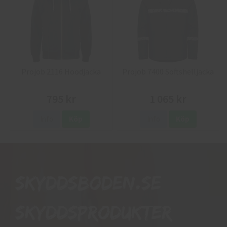
Projob 2116 Hoodjacka
Projob 7400 Softshelljacka
795 kr
1 065 kr
Info
Köp
Info
Köp
Skyddsboden.se
skyddsprodukter