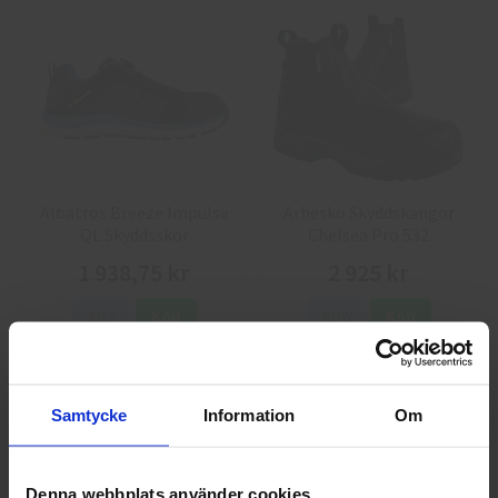
Albatros Breeze Impulse
Arbesko Skyddskängor
QL Skyddsskor
Chelsea Pro 532
1 938,75 kr
2 925 kr
Info
Köp
Info
Köp
Samtycke
Information
Om
Denna webbplats använder cookies