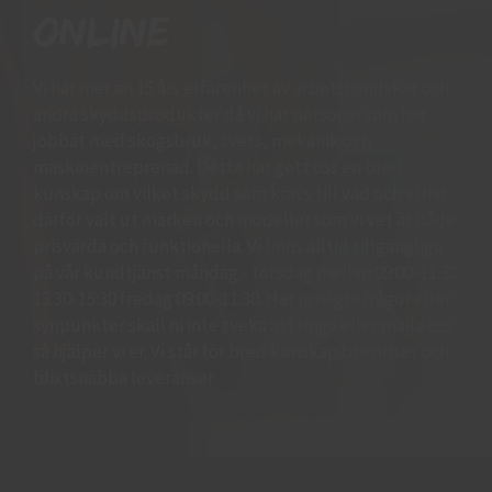
online
Vi har mer än 15 års erfarenhet av arbetshandskar och
andra skyddsprodukter då vi har personal som har
jobbat med skogsbruk, svets, mekanik och
maskinentreprenad. Detta har gett oss en bred
kunskap om vilket skydd som krävs till vad och vi har
därför valt ut märken och modeller som vi vet är både
prisvärda och funktionella. Vi finns alltid tillgängliga
på vår kundtjänst måndag - torsdag mellan 09:00-11.30
13.30-15:30 fredag 09:00-11:30. Har ni några frågor eller
synpunkter skall ni inte tveka att ringa eller maila oss
så hjälper vi er. Vi står för bred kunskap bra priser och
blixtsnabba leveranser.