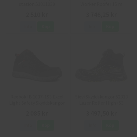
station 51011030
Worker Roofer 15 m
2 510 kr
3 746,25 kr
Info
Köp
Info
Köp
Reebok IB 1037-1S3 Excel
Sievi Skyddskängor 52313
Light Safety Skyddskängor
Lazer Roller High+S3
2 085 kr
3 497,50 kr
Info
Köp
Info
Köp