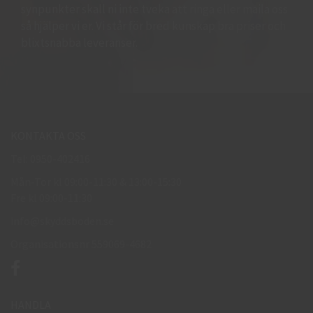
synpunkter skall ni inte tveka att ringa eller maila oss
så hjälper vi er. Vi står för bred kunskap bra priser och
blixtsnabba leveranser.
KONTAKTA OSS
Tel: 0950-402416
Mån-Tor kl 09:00-11:30 & 13:00-15:30
Fre kl 09:00-11:30
info@skyddsboden.se
Organisationsnr 559069-4682
HANDLA