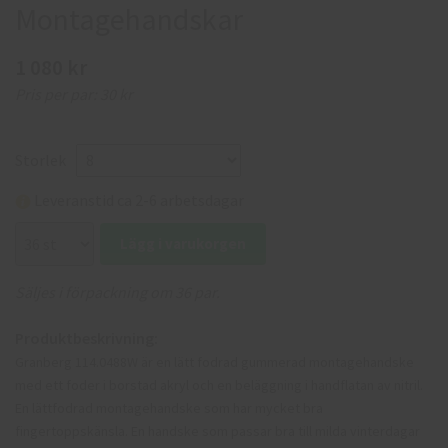
Montagehandskar
1 080 kr
Pris per par:
30 kr
Storlek
Leveranstid ca 2-6 arbetsdagar
Lägg i varukorgen
Säljes i förpackning om 36 par.
Produktbeskrivning:
Granberg 114.0488W är en lätt fodrad gummerad montagehandske
med ett foder i borstad akryl och en beläggning i handflatan av nitril.
En lättfodrad montagehandske som har mycket bra
fingertoppskänsla. En handske som passar bra till milda vinterdagar