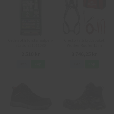
Cederroth första hjälpen-
Cresto Fallskyddspaket
station 51011030
Worker Roofer 15 m
2 510 kr
3 746,25 kr
Info
Köp
Info
Köp