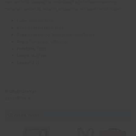
eller sen höst. Lämplig för medeltungt arbete inom montering,
transport, underhåll, industri, anläggning och lager i svala miljöer.
Foder
:
Borstad akryl
Doppningsmateria
l: Nitril
Doppningsmetod
: Beläggning i handflatan
Grepp
: Torrgrepp, Våtgrepp
Passform
: Tight
Längd
: 24-27 cm
Storlek
: 8-11
Artikelnummer:
114.0488W-8
Utvalda varor