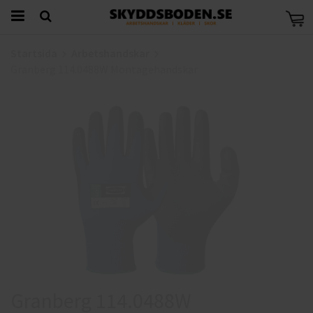
Startsida
Arbetshandskar
Granberg 114.0488W Montagehandskar
Granberg 114.0488W