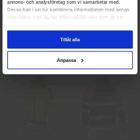
annons- och analysföretag som vi samarbetar med.
Privat
Företag
Dessa kan i sin tur kombinera informationen med annan
information som du har tillhandahållit eller som de har
samlat in när du har använt deras tjänster.
Guide 43 Montagehandskar
Granberg 113.4290
Montagehandskar
Tillåt alla
86,25 kr
38,75 kr
Anpassa
Info
Köp
Info
Köp
L.Brador 2033P
Jobman 5125 Softshell