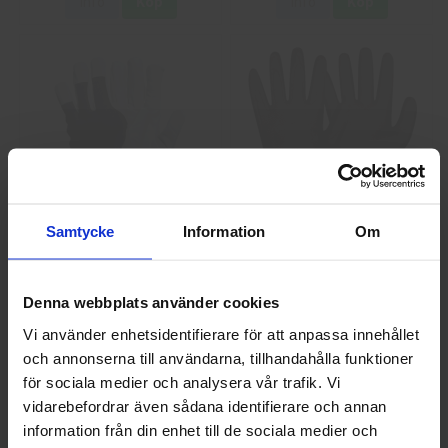
Info
Köp
Info
Köp
GlovesPro DEX 3 5628
Granberg 114.0756
Samtycke
Information
Om
Montagehandskar
40 kr
25 kr
Denna webbplats använder cookies
Info
Köp
Info
Köp
Vi använder enhetsidentifierare för att anpassa innehållet
och annonserna till användarna, tillhandahålla funktioner
Välkommen till skyddsboden.se
för sociala medier och analysera vår trafik. Vi
Jag handlar som
vidarebefordrar även sådana identifierare och annan
information från din enhet till de sociala medier och