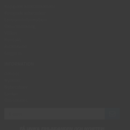
Köpguide arbetshandskar
Köpguide arbetsskor
Leveransinformation
Returhantering
Villkor
Kontakt
Avtalskund
Logga in
INFORMATION
Om oss
Nyheter
Nyhetsbrev
Länkar
Om cookies
Få unika erbjudanden och nyheter!