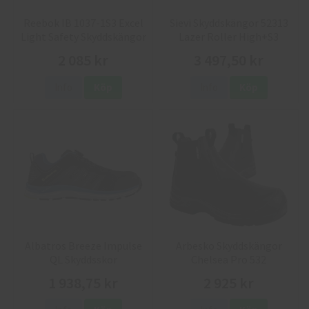
Reebok IB 1037-1S3 Excel
Sievi Skyddskängor 52313
Light Safety Skyddskängor
Lazer Roller High+S3
2 085 kr
3 497,50 kr
Info
Köp
Info
Köp
Albatros Breeze Impulse
Arbesko Skyddskängor
QL Skyddsskor
Chelsea Pro 532
1 938,75 kr
2 925 kr