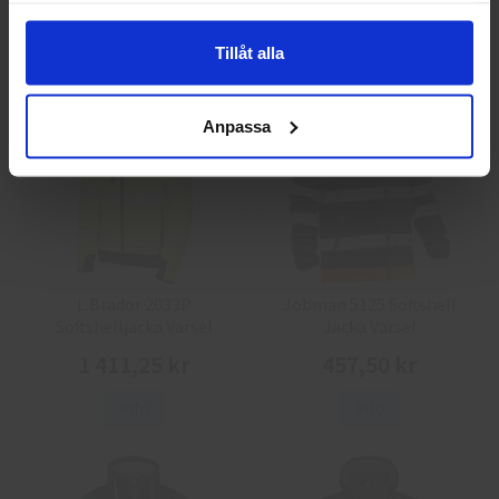
86,25 kr
38,75 kr
Info
Köp
Info
Köp
Tillåt alla
Anpassa
L.Brador 2033P
Jobman 5125 Softshell
Softshelljacka Varsel
Jacka Varsel
1 411,25 kr
457,50 kr
Info
Info