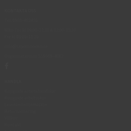
KONTAKTA OSS
Tel: 0950-402416
Mån-Tor kl 09:00-11:30 & 13:00-15:30
Fre kl 09:00-11:30
info@skyddsboden.se
Organisationsnr 559069-4682
HANDLA
Köpguide arbetshandskar
Köpguide arbetsskor
Leveransinformation
Returhantering
Villkor
Kontakt