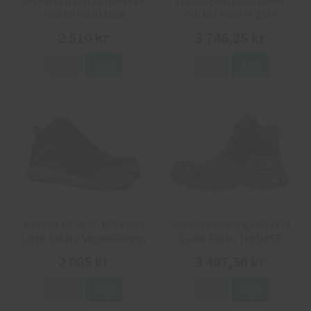
station 51011030
Worker Roofer 15 m
2 510 kr
3 746,25 kr
Info
Köp
Info
Köp
Reebok IB 1037-1S3 Excel
Sievi Skyddskängor 52313
Light Safety Skyddskängor
Lazer Roller High+S3
2 085 kr
3 497,50 kr
Info
Köp
Info
Köp