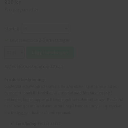
900 kr
Pris per par:
75 kr
Storlek
Leveranstid ca 2-6 arbetsdagar
Lägg i varukorgen
Säljes i förpackning om 12 par.
Produktbeskrivning:
Guide 193 är halvfodrad kraftig arbetshandske i spaltläder med en
ovanhand i bomull. Handsken är utrustad med förstärkningar på
pekfinger, fingertoppar och knoge och har säkerhetskrage. Resår vid
handleden gör att handsken sitter bra på handen. Lämpar sig mycket
bra för bygg, industri och entreprenad.
Certifiering:
EN 388 3133X