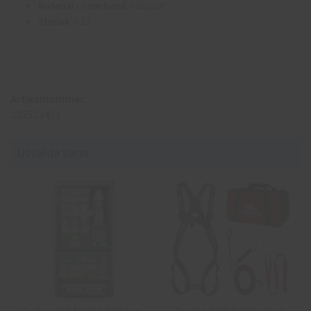
Material i innerhand
: Nötspalt
Storlek
: 8-11
Artikelnummer:
223533431
Utvalda varor
Cederroth första hjälpen-
Cresto Fallskyddspaket