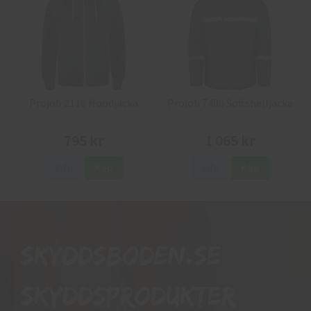
Projob 2116 Hoodjacka
Projob 7400 Softshelljacka
795 kr
1 065 kr
Info
Köp
Info
Köp
Skyddsboden.se
skyddsprodukter