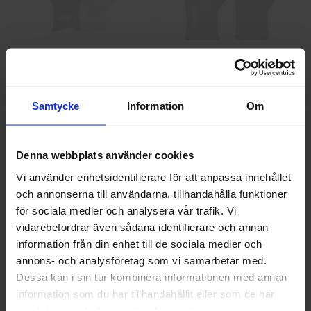
GlovesPro DEX 3 5628
Granberg 114.0756
Montagehandskar
40 kr
25 kr
Samtycke
Information
Om
Info
Köp
Info
Köp
Denna webbplats använder cookies
Vi använder enhetsidentifierare för att anpassa innehållet
och annonserna till användarna, tillhandahålla funktioner
Välkommen till skyddsboden.se
för sociala medier och analysera vår trafik. Vi
Jag handlar som
vidarebefordrar även sådana identifierare och annan
information från din enhet till de sociala medier och
annons- och analysföretag som vi samarbetar med.
Privat
Företag
Guide 43 Montagehandskar
Granberg 113.4290
Dessa kan i sin tur kombinera informationen med annan
Montagehandskar
information som du har tillhandahållit eller som de har
samlat in när du har använt deras tjänster.