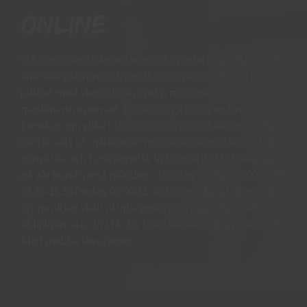
online
Vi har mer än 15 års erfarenhet av arbetshandskar och
andra skyddsprodukter då vi har personal som har
jobbat med skogsbruk, svets, mekanik och
maskinentreprenad. Detta har gett oss en bred
kunskap om vilket skydd som krävs till vad och vi har
därför valt ut märken och modeller som vi vet är både
prisvärda och funktionella. Vi finns alltid tillgängliga
på vår kundtjänst måndag - torsdag mellan 09:00-11.30
13.30-15:30 fredag 09:00-11:30. Har ni några frågor eller
synpunkter skall ni inte tveka att ringa eller maila oss
så hjälper vi er. Vi står för bred kunskap bra priser och
blixtsnabba leveranser.