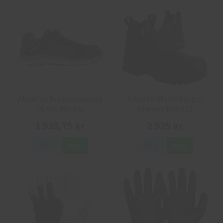
Albatros Breeze Impulse
Arbesko Skyddskängor
QL Skyddsskor
Chelsea Pro 532
1 938,75 kr
2 925 kr
Info
Köp
Info
Köp