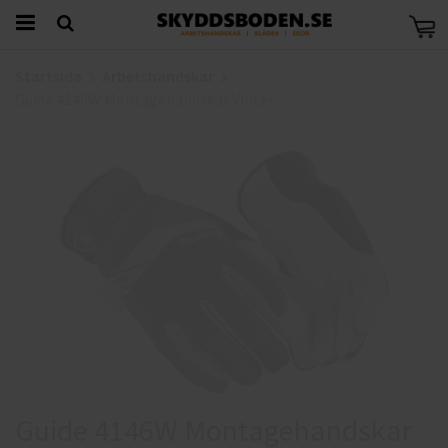
Startsida
Arbetshandskar
Guide 4146W Montagehandskar Vinter
Guide 4146W Montagehandskar