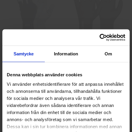
GlovesPro DEX 3 5628
Granberg 114.0756
Montagehandskar
Samtycke
Information
Om
40 kr
25 kr
Info
Köp
Info
Köp
Denna webbplats använder cookies
Vi använder enhetsidentifierare för att anpassa innehållet
och annonserna till användarna, tillhandahålla funktioner
Välkommen till skyddsboden.se
för sociala medier och analysera vår trafik. Vi
Jag handlar som
vidarebefordrar även sådana identifierare och annan
information från din enhet till de sociala medier och
annons- och analysföretag som vi samarbetar med.
Privat
Företag
Dessa kan i sin tur kombinera informationen med annan