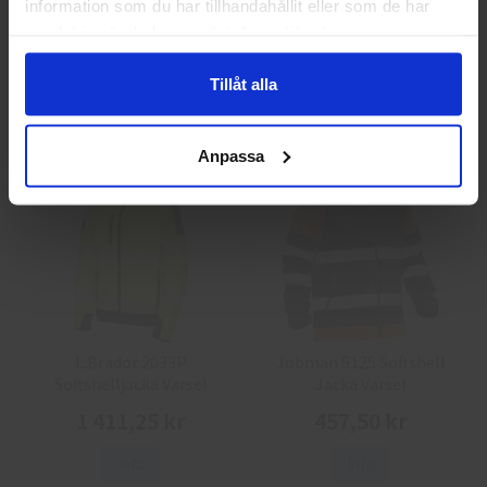
information som du har tillhandahållit eller som de har
Guide 43 Montagehandskar
Granberg 113.4290
Montagehandskar
samlat in när du har använt deras tjänster.
86,25 kr
38,75 kr
Tillåt alla
Info
Köp
Info
Köp
Anpassa
L.Brador 2033P
Jobman 5125 Softshell
Softshelljacka Varsel
Jacka Varsel
1 411,25 kr
457,50 kr
Info
Info