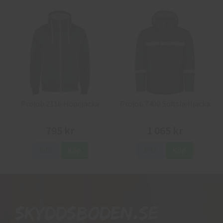
Projob 2116 Hoodjacka
Projob 7400 Softshelljacka
795 kr
1 065 kr
Info
Köp
Info
Köp
Skyddsboden.se