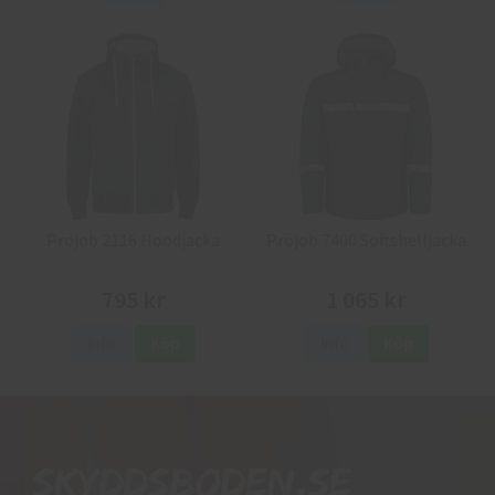
Projob 2116 Hoodjacka
Projob 7400 Softshelljacka
795 kr
1 065 kr
Info
Köp
Info
Köp
Skyddsboden.se