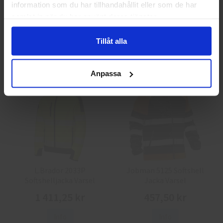
information som du har tillhandahållit eller som de har
Guide 43 Montagehandskar
Granberg 113.4290
samlat in när du har använt deras tjänster.
Montagehandskar
86,25 kr
38,75 kr
Tillåt alla
Info
Köp
Info
Köp
Anpassa
L.Brador 2033P
Jobman 5125 Softshell
Softshelljacka Varsel
Jacka Varsel
1 411,25 kr
457,50 kr
Info
Info