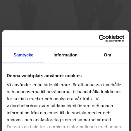
GlovesPro DEX 3 5628
Granberg 114.0756
Montagehandskar
Samtycke
Information
Om
40 kr
25 kr
Info
Köp
Info
Köp
Denna webbplats använder cookies
Vi använder enhetsidentifierare för att anpassa innehållet
och annonserna till användarna, tillhandahålla funktioner
Välkommen till skyddsboden.se
för sociala medier och analysera vår trafik. Vi
Jag handlar som
vidarebefordrar även sådana identifierare och annan
information från din enhet till de sociala medier och
annons- och analysföretag som vi samarbetar med.
Privat
Företag
Dessa kan i sin tur kombinera informationen med annan