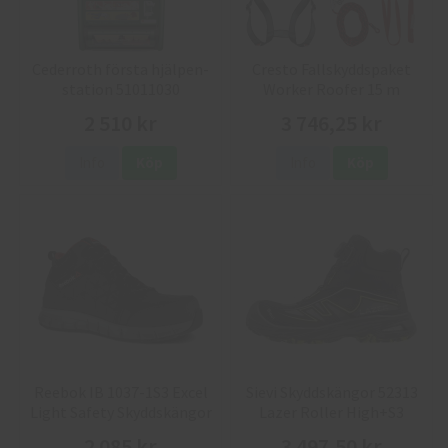
Cederroth första hjälpen-
Cresto Fallskyddspaket
station 51011030
Worker Roofer 15 m
2 510 kr
3 746,25 kr
Info
Köp
Info
Köp
Reebok IB 1037-1S3 Excel
Sievi Skyddskängor 52313
Light Safety Skyddskängor
Lazer Roller High+S3
2 085 kr
3 497,50 kr