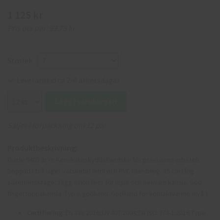
1 125 kr
Pris per par:
93,75 kr
Storlek
Leveranstid ca 2-6 arbetsdagar
Lägg i varukorgen
Säljes i förpackning om 12 par.
Produktbeskrivning:
Guide 9403 är rn Kemikalieskyddshandske för precisions arbeten.
Doppad i två lager vätsketät nitril och PVC blandning. 35 cm lång
säkerhetskrage. 18gg nylon liner för mjuk och bekväm känsla. God
fingertoppskänsla. Typ A godkänd. Godkänd för kontaktvärme nivå 1.
Certifiering
: EN 388:2016;EN 407:2004;EN ISO 374-1:2016 Type