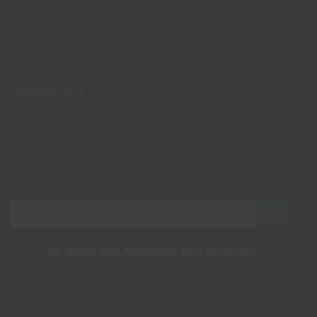
Returhantering
Villkor
Kontakt
Avtalskund
Logga in
INFORMATION
Om oss
Nyheter
Nyhetsbrev
Länkar
Om cookies
Få unika erbjudanden och nyheter!