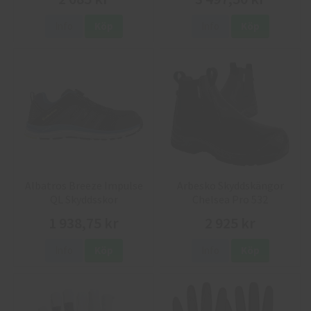
Info
Köp
Info
Köp
Albatros Breeze Impulse
Arbesko Skyddskängor
QL Skyddsskor
Chelsea Pro 532
1 938,75 kr
2 925 kr
Info
Köp
Info
Köp