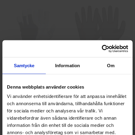
GlovesPro DEX 3 5628
Granberg 114.0756
Samtycke
Information
Om
Montagehandskar
40 kr
25 kr
Denna webbplats använder cookies
Info
Köp
Info
Köp
Vi använder enhetsidentifierare för att anpassa innehållet
och annonserna till användarna, tillhandahålla funktioner
Välkommen till skyddsboden.se
för sociala medier och analysera vår trafik. Vi
Jag handlar som
vidarebefordrar även sådana identifierare och annan
information från din enhet till de sociala medier och
annons- och analysföretag som vi samarbetar med.