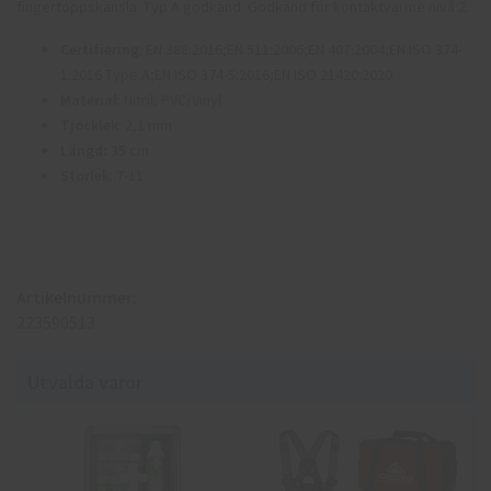
fingertoppskänsla. Typ A godkänd. Godkänd för kontaktvärme nivå 2.
Certifiering
: EN 388:2016;EN 511:2006;EN 407:2004;EN ISO 374-
1:2016 Type A;EN ISO 374-5:2016;EN ISO 21420:2020
Material
: Nitril, PVC/Vinyl
Tjocklek
: 2,1 mm
Längd:
35 cm
Storlek
: 7-11
Artikelnummer:
223590513
Utvalda varor