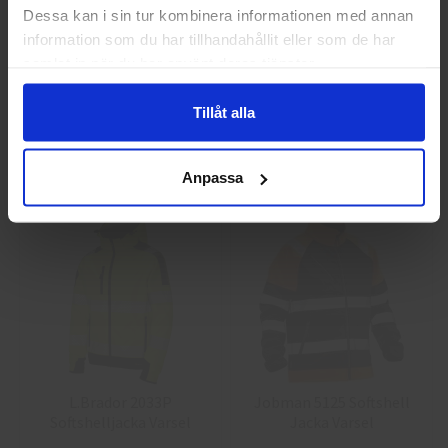
Privat
Företag
Dessa kan i sin tur kombinera informationen med annan
information som du har tillhandahållit eller som de har
samlat in när du har använt deras tjänster.
Guide 43 Montagehandskar
Granberg 113.4290
Montagehandskar
Tillåt alla
86,25 kr
38,75 kr
Info
Köp
Info
Köp
Anpassa
L.Brador 2033P
Jobman 5125 Softshell
Softshelljacka Varsel
Jacka Varsel