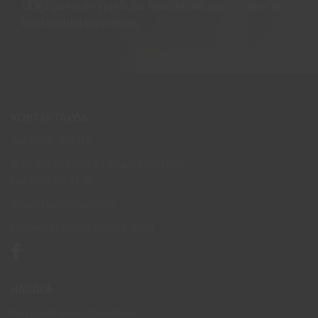
så hjälper vi er. Vi står för bred kunskap bra priser och
blixtsnabba leveranser.
KONTAKTA OSS
Tel: 0950-402416
Mån-Tor kl 09:00-11:30 & 13:00-15:30
Fre kl 09:00-11:30
info@skyddsboden.se
Organisationsnr 559069-4682
HANDLA
Köpguide arbetshandskar