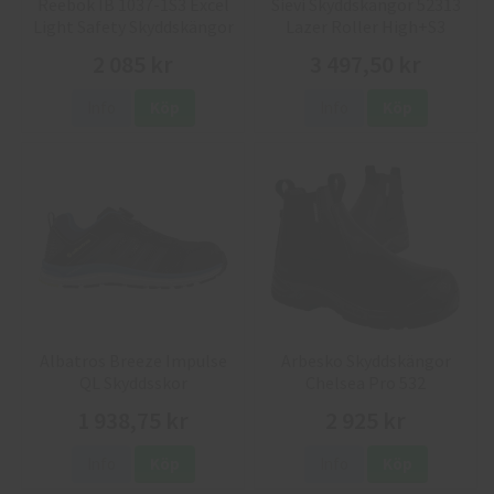
Reebok IB 1037-1S3 Excel
Sievi Skyddskängor 52313
Light Safety Skyddskängor
Lazer Roller High+S3
2 085 kr
3 497,50 kr
Info
Köp
Info
Köp
Albatros Breeze Impulse
Arbesko Skyddskängor
QL Skyddsskor
Chelsea Pro 532
1 938,75 kr
2 925 kr
Info
Köp
Info
Köp