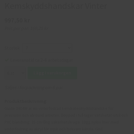
Kemskyddshandskar Vinter
997,50 kr
Pris per par:
166,25 kr
Storlek
Leveranstid ca 2-6 arbetsdagar
Lägg i varukorgen
Säljes i förpackning om 6 par.
Produktbeskrivning:
Guide 9404W är en vinterfodrad kemikalieskyddshandske för
precision och allround arbeten. Doppad i två lager vätsketät nitril och
PVC blandning. 35 cm lång säkerhetskrage. 18gg nylon liner med
vinterfodring av akryl för mjuk och bekväm känsla. God