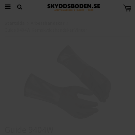
Startsida
Arbetshandskar
Guide 9404W Kemskyddshandskar Vinter
Guide 9404W