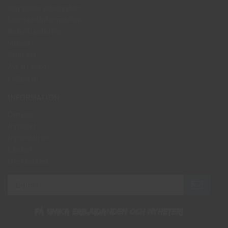
Köpguide arbetsskor
Leveransinformation
Returhantering
Villkor
Kontakt
Avtalskund
Logga in
INFORMATION
Om oss
Nyheter
Nyhetsbrev
Länkar
Om cookies
Få unika erbjudanden och nyheter!