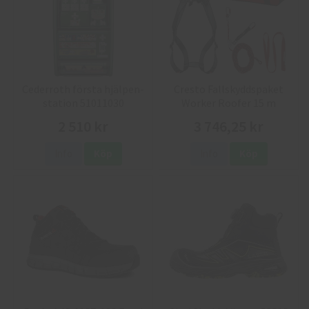
Cederroth första hjälpen-
Cresto Fallskyddspaket
station 51011030
Worker Roofer 15 m
2 510 kr
3 746,25 kr
Info
Köp
Info
Köp