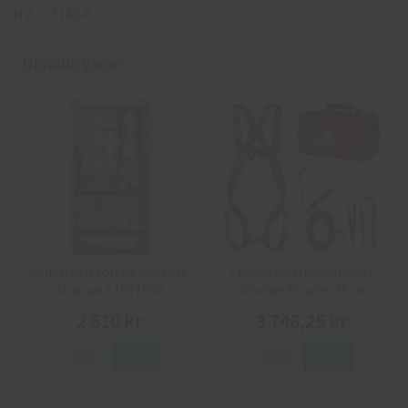
HV-C-3140-6
Utvalda varor
Cederroth första hjälpen-
Cresto Fallskyddspaket
station 51011030
Worker Roofer 15 m
2 510 kr
3 746,25 kr
Info
Köp
Info
Köp