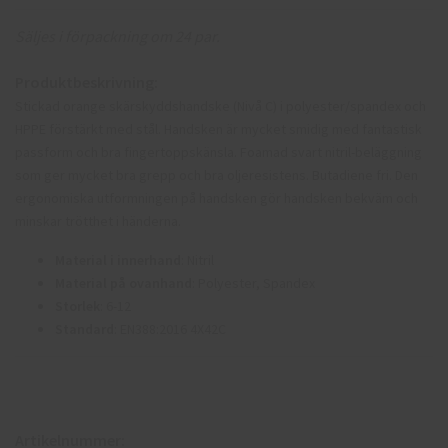
Säljes i förpackning om 24 par.
Produktbeskrivning:
Stickad orange skärskyddshandske (Nivå C) i polyester/spandex och
HPPE förstärkt med stål. Handsken är mycket smidig med fantastisk
passform och bra fingertoppskänsla. Foamad svart nitril-beläggning
som ger mycket bra grepp och bra oljeresistens. Butadiene fri. Den
ergonomiska utformningen på handsken gör handsken bekväm och
minskar trötthet i händerna.
Material i innerhand
: Nitril
Material på ovanhand
: Polyester, Spandex
Storlek
: 6-12
Standard
: EN388:2016 4X42C
Artikelnummer: