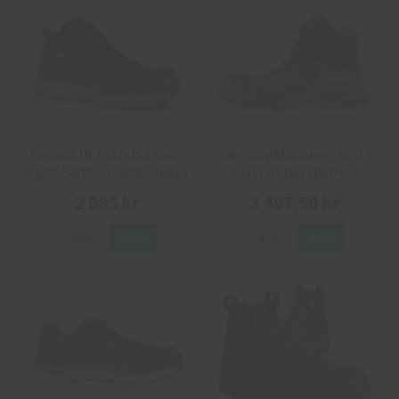
Reebok IB 1037-1S3 Excel
Sievi Skyddskängor 52313
Light Safety Skyddskängor
Lazer Roller High+S3
2 085 kr
3 497,50 kr
Info
Köp
Info
Köp