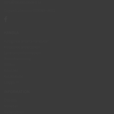
info@skyddsboden.se
Organisationsnr 559069-4682
HANDLA
Köpguide arbetshandskar
Köpguide arbetsskor
Leveransinformation
Returhantering
Villkor
Kontakt
Avtalskund
Logga in
INFORMATION
Om oss
Nyheter
Nyhetsbrev