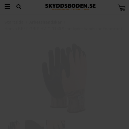
Startsida
Arbetshandskar
Hanvo BEST GRIP HV-C-3140 Skärskyddshandskar Foamcut C