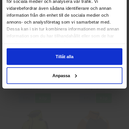
för sociala medier och analysera vår trafik. Vi
Jag handlar som
Info
Köp
Info
Köp
vidarebefordrar även sådana identifierare och annan
information från din enhet till de sociala medier och
annons- och analysföretag som vi samarbetar med.
Privat
Företag
Dessa kan i sin tur kombinera informationen med annan
information som du har tillhandahållit eller som de har
samlat in när du har använt deras tjänster.
Tillåt alla
Guide 43 Montagehandskar
Granberg 113.4290
Anpassa
Montagehandskar
86,25 kr
38,75 kr
Info
Köp
Info
Köp