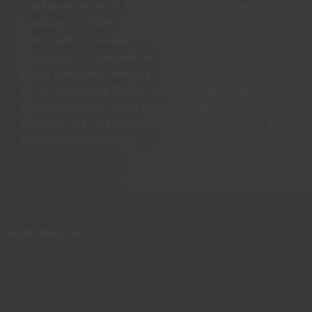
maskinentreprenad. Detta har gett oss en bred
kunskap om vilket skydd som krävs till vad och vi har
därför valt ut märken och modeller som vi vet är både
prisvärda och funktionella. Vi finns alltid tillgängliga
på vår kundtjänst måndag - torsdag mellan 09:00-11.30
13.30-15:30 fredag 09:00-11:30. Har ni några frågor eller
synpunkter skall ni inte tveka att ringa eller maila oss
så hjälper vi er. Vi står för bred kunskap bra priser och
blixtsnabba leveranser.
KONTAKTA OSS
Tel: 0950-402416
Mån-Tor kl 09:00-11:30 & 13:00-15:30
Fre kl 09:00-11:30