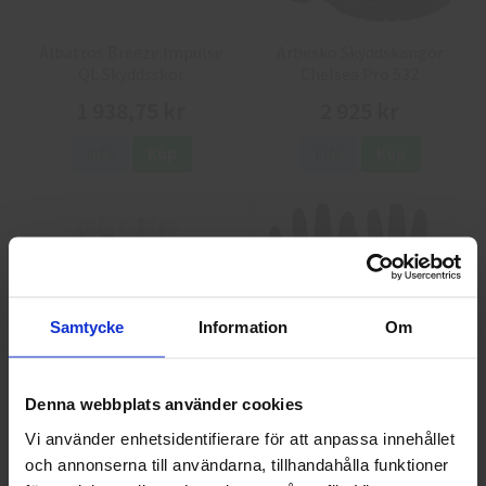
Albatros Breeze Impulse
Arbesko Skyddskängor
QL Skyddsskor
Chelsea Pro 532
1 938,75 kr
2 925 kr
Info
Köp
Info
Köp
Samtycke
Information
Om
GlovesPro DEX 3 5628
Granberg 114.0756
Denna webbplats använder cookies
Montagehandskar
Vi använder enhetsidentifierare för att anpassa innehållet
40 kr
25 kr
och annonserna till användarna, tillhandahålla funktioner
Välkommen till skyddsboden.se