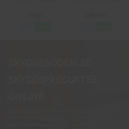
795 kr
1 065 kr
Info
Köp
Info
Köp
Skyddsboden.se
skyddsprodukter
online
Vi har mer än 15 års erfarenhet av arbetshandskar och
andra skyddsprodukter då vi har personal som har
jobbat med skogsbruk, svets, mekanik och