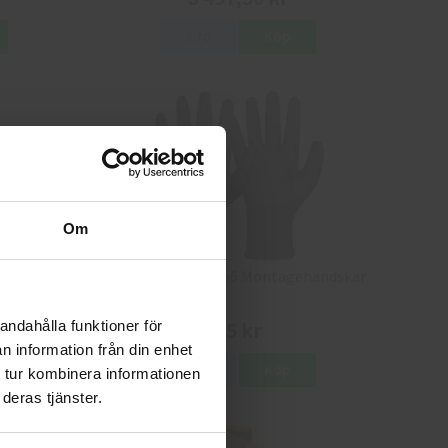
Info
Köp
Om
8
Granberg 114.0756 Montagehandskar
25 kr
andahålla funktioner för
n information från din enhet
Info
Köp
 tur kombinera informationen
deras tjänster.