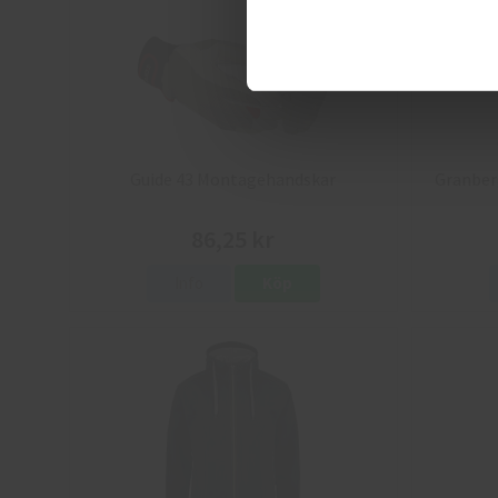
Guide 43 Montagehandskar
Granber
86,25 kr
Info
Köp