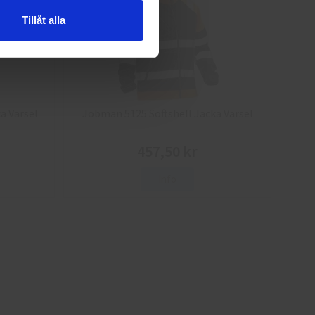
Tillåt alla
a Varsel
Jobman 5125 Softshell Jacka Varsel
457,50 kr
Info