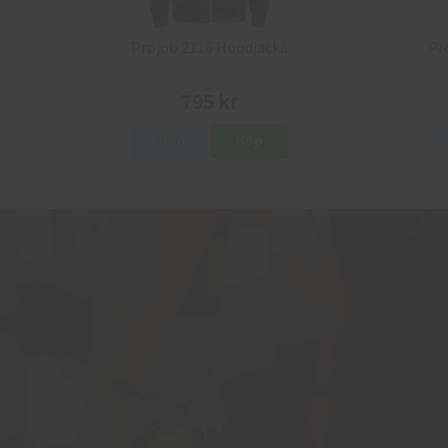
Projob 2116 Hoodjacka
Pr
795 kr
Info
Köp