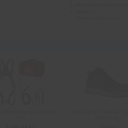
Material på ovanhand
: Polye
Storlek
: 6-12
Standard
: EN388:2016 4X31C
allskyddspaket Worker Roofer
Reebok IB 1037-1S3 Excel Lig
15 m
Skyddskängor
3 746,25 kr
2 085 kr