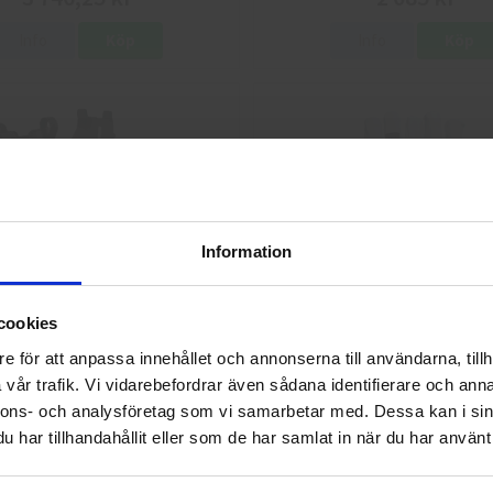
Info
Köp
Info
Köp
Information
Välkommen till skyddsboden.se
Skyddskängor Chelsea Pro 532
GlovesPro DEX 3 562
cookies
Jag handlar som
2 925 kr
40 kr
e för att anpassa innehållet och annonserna till användarna, tillh
vår trafik. Vi vidarebefordrar även sådana identifierare och anna
Info
Köp
Info
Köp
nnons- och analysföretag som vi samarbetar med. Dessa kan i sin
Privat
Företag
har tillhandahållit eller som de har samlat in när du har använt 