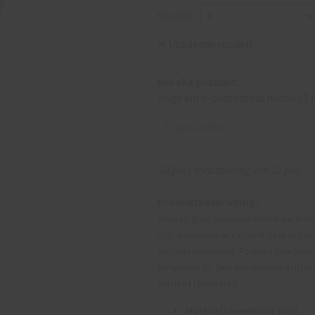
Storlek
Utgående modell
Bevaka produkt
Ange din e-postadress nedan så m
Säljes i förpackning om 12 par.
Produktbeskrivning:
Stickad grön precisionshandske med 
stål. Handsken är extremt tunn och s
fingertoppskänsla. Foamad svart nitr
Butadiene fri. Den ergonomiska utf
trötthet i händerna.
Material i innerhand
: Nitril