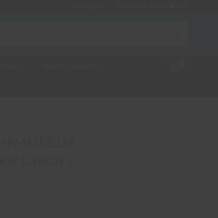
Logga in
Moms visas:
Inkl
Exkl
0
ÖRING
VERKTYG/VERKSTAD
 HV-NJE8238
ar Litecut C