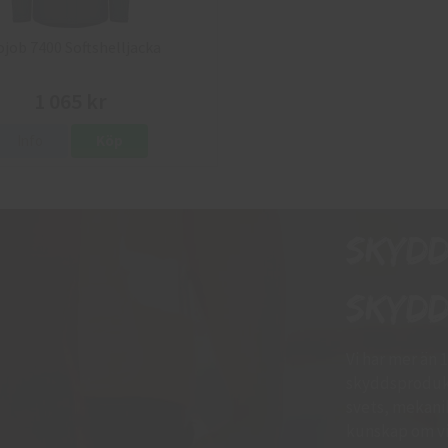
ojob 7400 Softshelljacka
1 065 kr
Info
Köp
Skyd
skydd
Vi har mer än 
skyddsprodukt
svets, mekani
kunskap om vil