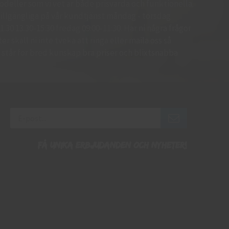
deller som vi vet är både prisvärda och funktionella.
d tillgängliga på vår kundtjänst måndag - torsdag
.30 13.30-15:30 fredag 09:00-11:30. Har ni några frågor
r skall ni inte tveka att ringa eller maila oss så
 Vi står för bred kunskap bra priser och blixtsnabba
Få unika erbjudanden och nyheter!