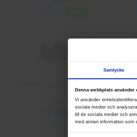
Info
Köp
Samtycke
Albatros Breeze Impulse QL Skyddsskor
Arbesko 
Denna webbplats använder 
1 938,75 kr
Vi använder enhetsidentifierar
sociala medier och analysera 
Info
Köp
till de sociala medier och a
med annan information som du 