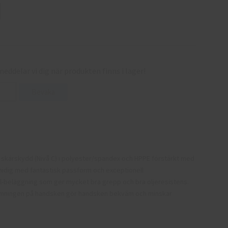
eddelar vi dig när produkten finns i lager!
Bevaka
skärskydd (Nivå C) i polyester/spandex och HPPE förstärkt med
midig med fantastisk passform och exceptionell
il-beläggning som ger mycket bra grepp och bra oljeresistens.
ormningen på handsken gör handsken bekväm och minskar