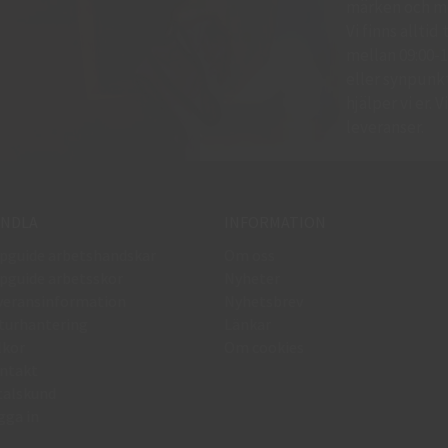
märken och mo
Vi finns allti
mellan 09:00-11
eller synpunkte
hjälper vi er.
leveranser.
NDLA
INFORMATION
pguide arbetshandskar
Om oss
pguide arbetsskor
Nyheter
veransinformation
Nyhetsbrev
turhantering
Länkar
lkor
Om cookies
ntakt
talskund
gga in