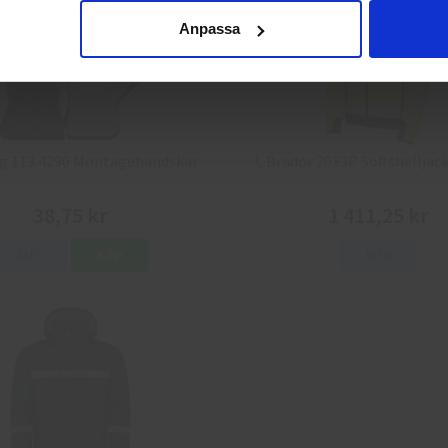
Anpassa
g 113.4290 Montagehandskar
L.Brador 2033P Softshelljack
38,75 kr
1 411,25 kr
Info
Köp
Info