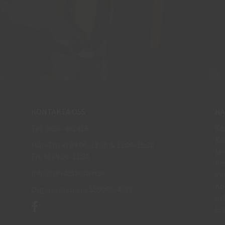
KONTAKTA OSS
HA
Tel: 0950-402416
Kö
Kö
Mån-Tor kl 09:00-11:30 & 13:00-15:30
Le
Fre kl 09:00-11:30
Re
info@skyddsboden.se
Vil
Ko
Organisationsnr 559069-4682
Av
Lo