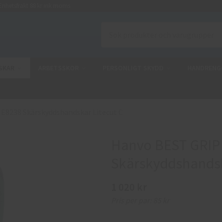
nhetsfrakt 88 kr ink moms
SKAR
ARBETSSKOR
PERSONLIGT SKYDD
HANDRENG
8238 Skärskyddshandskar Litecut C
Hanvo BEST GRIP
Skärskyddshandsk
1 020 kr
Pris per par:
85 kr