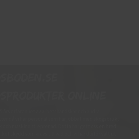
dsboden.se
sprodukter online
15 års erfarenhet av arbetshandskar och andra
er då vi har personal som har jobbat med skogsbruk,
k och maskinentreprenad. Detta har gett oss en bred
ket skydd som krävs till vad och vi har därför valt ut