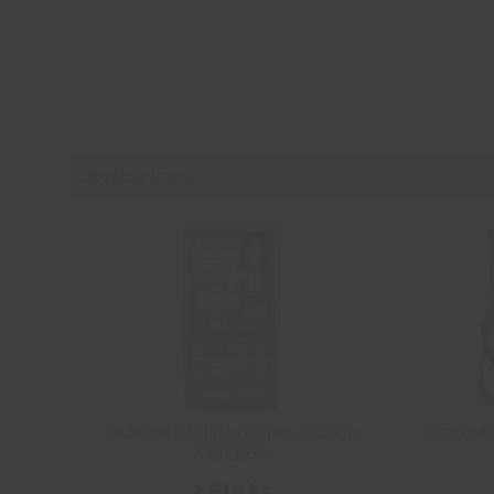
Utvalda varor
Cederroth första hjälpen-station
Cresto F
51011030
2 510 kr