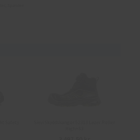
ster, Spandex
ht Safety
Sievi Skyddskängor 52313 Lazer Roller
High+S3
3 497,50 kr