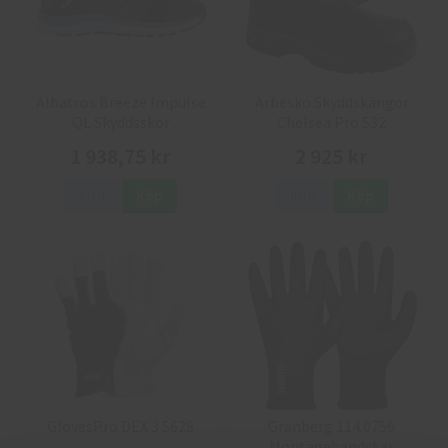
Albatros Breeze Impulse
Arbesko Skyddskängor
QL Skyddsskor
Chelsea Pro 532
1 938,75 kr
2 925 kr
Info
Köp
Info
Köp
GlovesPro DEX 3 5628
Granberg 114.0756
Montagehandskar