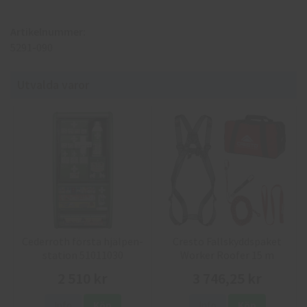
Artikelnummer:
5291-090
Utvalda varor
Cederroth första hjälpen-
Cresto Fallskyddspaket
station 51011030
Worker Roofer 15 m
2 510 kr
3 746,25 kr
Info
Köp
Info
Köp