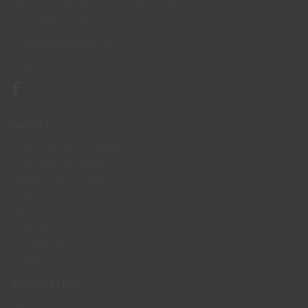
Mån-Tor kl 09:00-11:30 & 13:00-15:30
Fre kl 09:00-11:30
info@skyddsboden.se
Organisationsnr 559069-4682
HANDLA
Köpguide arbetshandskar
Köpguide arbetsskor
Leveransinformation
Returhantering
Villkor
Kontakt
Avtalskund
Logga in
INFORMATION
Om oss