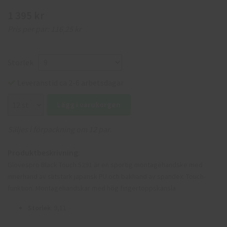
1 395 kr
Pris per par:
116,25 kr
Storlek
Leveranstid ca 2-6 arbetsdagar
Lägg i varukorgen
Säljes i förpackning om 12 par.
Produktbeskrivning:
Glovespro Black Touch 5291 är en sportig montagehandske med
innerhand av slitstark japansk PU och bakhand av spandex. Touch-
funktion. Montagehandskar med hög fingertoppskänsla
Storlek
: 9,11