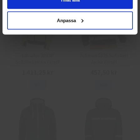
Anpassa
L.Brador 2033P
Jobman 5125 Softshell
Softshelljacka Varsel
Jacka Varsel
1 411,25 kr
457,50 kr
Info
Info