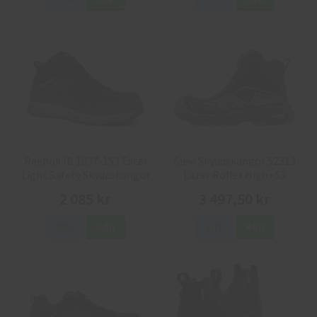
Reebok IB 1037-1S3 Excel
Sievi Skyddskängor 52313
Light Safety Skyddskängor
Lazer Roller High+S3
2 085 kr
3 497,50 kr
Info
Köp
Info
Köp