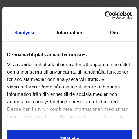
40 kr
25 kr
Info
Köp
Info
Köp
Samtycke
Information
Om
Denna webbplats använder cookies
Vi använder enhetsidentifierare för att anpassa innehållet
och annonserna till användarna, tillhandahålla funktioner
Välkommen till skyddsboden.se
för sociala medier och analysera vår trafik. Vi
Jag handlar som
vidarebefordrar även sådana identifierare och annan
Guide 43 Montagehandskar
Granberg 113.4290
information från din enhet till de sociala medier och
Montagehandskar
annons- och analysföretag som vi samarbetar med.
Privat
Företag
86,25 kr
38,75 kr
Dessa kan i sin tur kombinera informationen med annan
information som du har tillhandahållit eller som de har
Info
Köp
Info
Köp
samlat in när du har använt deras tjänster.
Tillåt alla