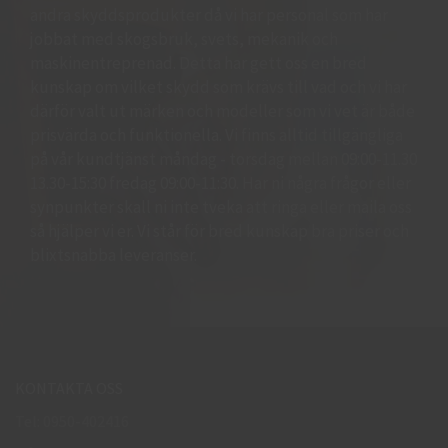
andra skyddsprodukter då vi har personal som har
jobbat med skogsbruk, svets, mekanik och
maskinentreprenad. Detta har gett oss en bred
kunskap om vilket skydd som krävs till vad och vi har
därför valt ut märken och modeller som vi vet är både
prisvärda och funktionella. Vi finns alltid tillgängliga
på vår kundtjänst måndag - torsdag mellan 09:00-11.30
13.30-15:30 fredag 09:00-11:30. Har ni några frågor eller
synpunkter skall ni inte tveka att ringa eller maila oss
så hjälper vi er. Vi står för bred kunskap bra priser och
blixtsnabba leveranser.
KONTAKTA OSS
Tel: 0950-402416