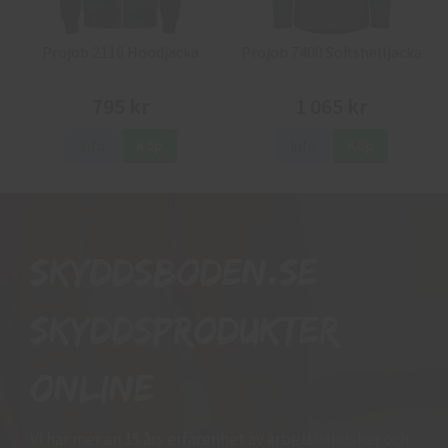
Projob 2116 Hoodjacka
Projob 7400 Softshelljacka
795 kr
1 065 kr
Info
Köp
Info
Köp
Skyddsboden.se
skyddsprodukter
online
Vi har mer än 15 års erfarenhet av arbetshandskar och